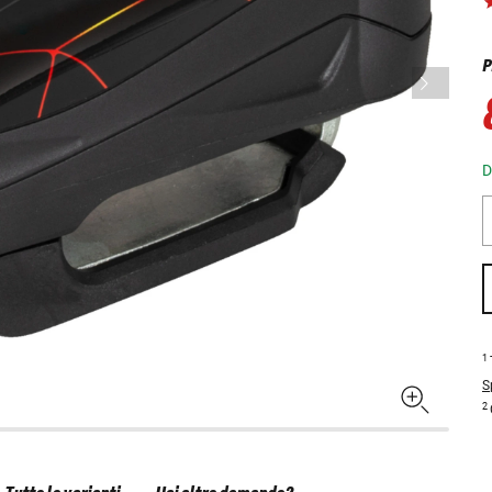
P
D
1
S
2