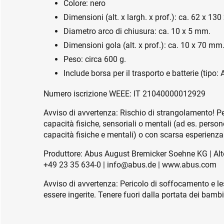
Colore: nero
Dimensioni (alt. x largh. x prof.): ca. 62 x 13
Diametro arco di chiusura: ca. 10 x 5 mm.
Dimensioni gola (alt. x prof.): ca. 10 x 70 mm
Peso: circa 600 g.
Include borsa per il trasporto e batterie (tipo:
Numero iscrizione WEEE: IT 21040000012929
Avviso di avvertenza: Rischio di strangolamento! Per
capacità fisiche, sensoriali o mentali (ad es. person
capacità fisiche e mentali) o con scarsa esperienz
Produttore: Abus August Bremicker Soehne KG | Alt
+49 23 35 634-0 | info@abus.de | www.abus.com
Avviso di avvertenza: Pericolo di soffocamento e le
essere ingerite. Tenere fuori dalla portata dei bambin