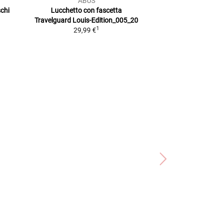
ABUS
hartm
chi
Lucchetto con fascetta
Lucchetto Ca
Travelguard
Louis-Edition_005_20
29,99
1
29,99 €