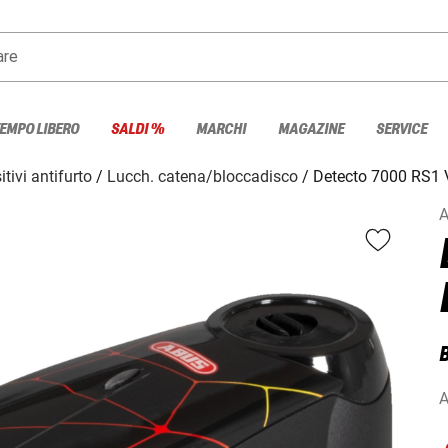
are
TEMPO LIBERO
SALDI %
MARCHI
MAGAZINE
SERVICE
tivi antifurto
Lucch. catena/bloccadisco
Detecto 7000 RS1 V
A