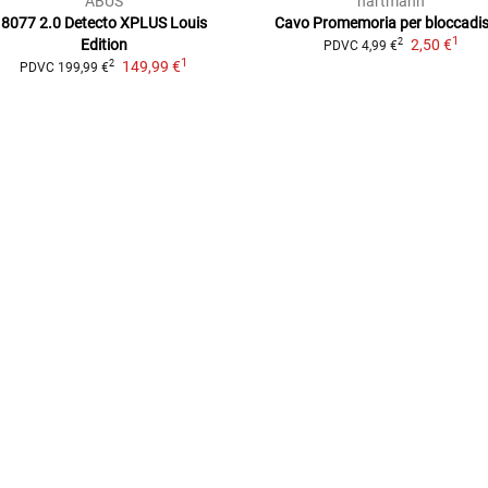
ABUS
hartmann
8077 2.0 Detecto XPLUS Louis
Cavo Promemoria
per bloccadis
1
Edition
2,50 €
2
PDVC
4,99 €
1
149,99 €
2
PDVC
199,99 €