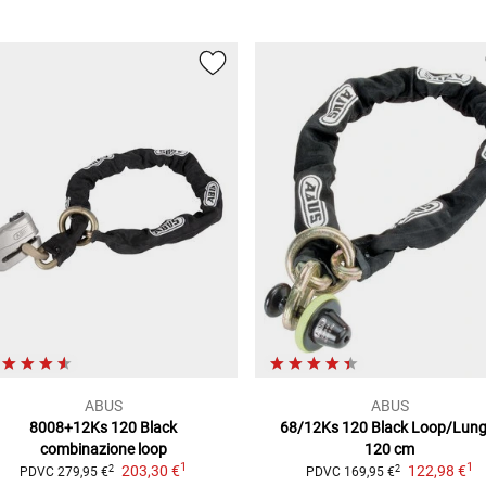
ABUS
ABUS
8008+12Ks 120 Black
68/12Ks 120 Black
Loop/Lung
combinazione loop
120 cm
1
1
203,30 €
122,98 €
2
2
PDVC
279,95 €
PDVC
169,95 €