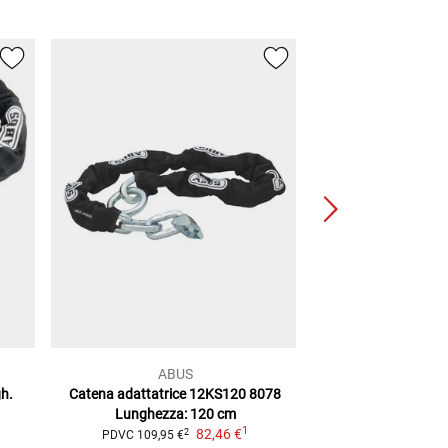
ABUS
ABU
h.
Catena adattatrice 12KS120 8078
GRANIT 58 12KS
Lunghezza: 120 cm
Loop
Livello s
1
82,46 €
lunghez.:
2
PDVC
109,95 €