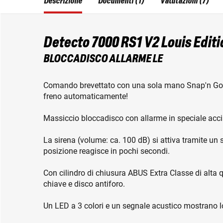
Descrizione
Documenti (1)
Valutazioni (7)
Detecto 7000 RS1 V2 Louis Editi
BLOCCADISCO ALLARME LE
Comando brevettato con una sola mano Snap'n Go; i
freno automaticamente!
Massiccio bloccadisco con allarme in speciale acc
La sirena (volume: ca. 100 dB) si attiva tramite un 
posizione reagisce in pochi secondi.
Con cilindro di chiusura ABUS Extra Classe di alta q
chiave e disco antiforo.
Un LED a 3 colori e un segnale acustico mostrano lo s