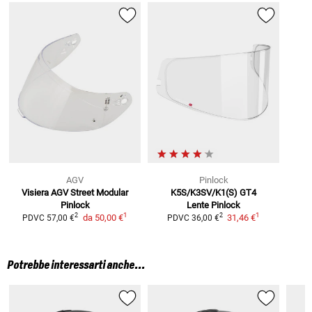
AGV
Pinlock
Visiera AGV Street Modular
K5S/K3SV/K1(S) GT4
Pinlock
Lente Pinlock
1
1
2
2
da
50,00 €
31,46 €
PDVC
57,00 €
PDVC
36,00 €
Potrebbe interessarti anche...