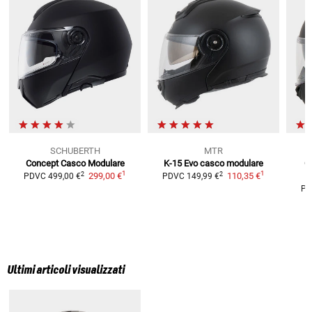
SCHUBERTH
MTR
Concept
Casco Modulare
K-15 Evo
casco modulare
O
1
1
2
2
299,00 €
110,35 €
PDVC
499,00 €
PDVC
149,99 €
PD
Ultimi articoli visualizzati