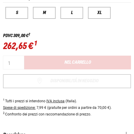
S
M
L
XL
2
PDVC
309,00 €
1
262,65 €
NEL CARRELLO
DISPONIBILITÁ IN NEGOZIO
1
Tutti i prezzi si intendono
IVA inclusa
(Italia).
Spese di spedizione:
7,99 € (gratuite per ordini a partire da 70,00 €).
2
Confronto dei prezzi con raccomandazione di prezzo.