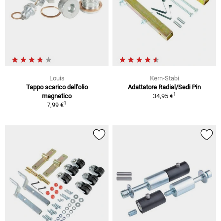
Louis
Kern-Stabi
Tappo scarico dell'olio
Adattatore Radial/Sedi Pin
1
magnetico
34,95 €
1
7,99 €