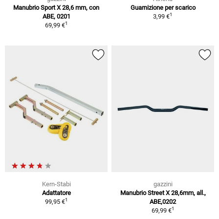
Manubrio Sport X 28,6 mm, con
Guarnizione per scarico
1
ABE, 0201
3,99 €
1
69,99 €
Kern-Stabi
gazzini
Adattatore
Manubrio Street X 28,6mm, all.,
1
99,95 €
ABE,0202
1
69,99 €