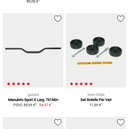
1
89,00 €
gazzini
Kern-Stabi
Manubrio Sport X Larg. 761Mm
Set Rotelle Per Vari
1
1
2
54,97 €
11,95 €
PDVC 89,99 €