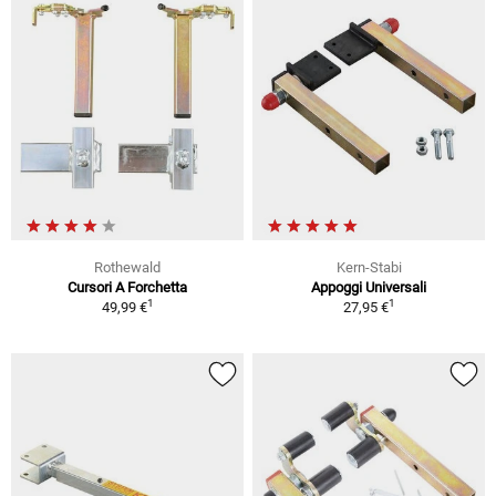
Rothewald
Kern-Stabi
Cursori A Forchetta
Appoggi Universali
1
1
49,99 €
27,95 €