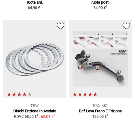
ruota ant.
ruota post.
1
1
64,90 €
64,90 €
TRW
RAXIMO
Dischi Frizione In Acciaio
Bcf Leva Freno E Frizione
1
1
2
62,01 €
129,00 €
PDVC 68,90 €