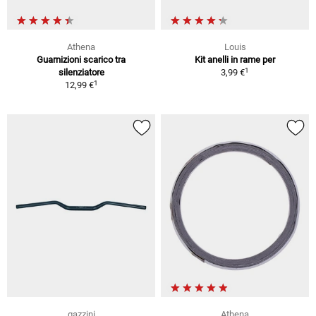
Athena
Louis
Guarnizioni scarico tra
Kit anelli in rame per
1
silenziatore
3,99 €
1
12,99 €
gazzini
Athena