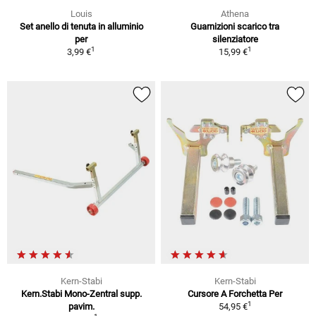
Louis
Athena
Set anello di tenuta in alluminio
Guarnizioni scarico tra
per
silenziatore
1
1
3,99 €
15,99 €
Kern-Stabi
Kern-Stabi
Kern.Stabi Mono-Zentral supp.
Cursore A Forchetta Per
1
pavim.
54,95 €