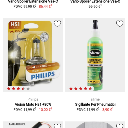
Vario Spoiler Estensione Vsa-C
Vario Spoiler Estensione Vsa-C
1
1
2
86,44 €
99,90 €
PDVC 99,90 €
Philips
slime
Vision Moto Hs1 +30%
Sigillante Per Pneumatici
1
1
2
2
10,00 €
3,90 €
PDVC 11,99 €
PDVC 11,99 €