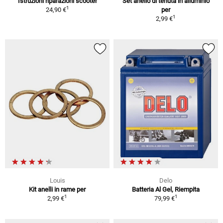
Istruzioni riparazioni scooter
Set anello di tenuta in alluminio
1
24,90 €
per
1
2,99 €
Louis
Delo
Kit anelli in rame per
Batteria Al Gel, Riempita
1
1
2,99 €
79,99 €