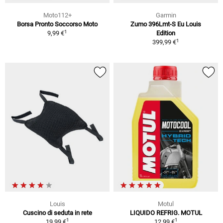
Moto112+
Garmin
Borsa Pronto Soccorso Moto
Zumo 396Lmt-S Eu Louis
1
9,99 €
Edition
1
399,99 €
Louis
Motul
Cuscino di seduta in rete
LIQUIDO REFRIG. MOTUL
1
1
19,99 €
12,99 €