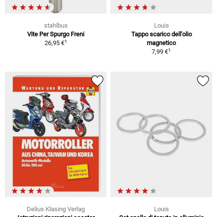
stahlbus
Louis
Vite Per Spurgo Freni
Tappo scarico dell'olio
1
26,95 €
magnetico
1
7,99 €
Delius Klasing Verlag
Louis