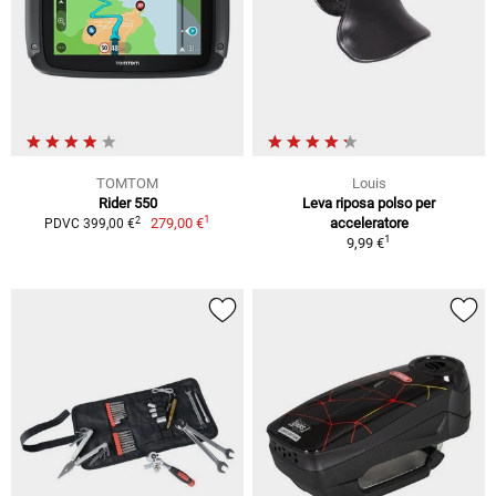
TOMTOM
Louis
Rider 550
Leva riposa polso per
1
2
279,00 €
acceleratore
PDVC 399,00 €
1
9,99 €