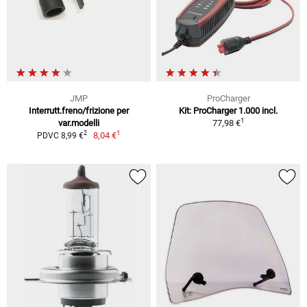
JMP
ProCharger
Interrutt.freno/frizione per
Kit: ProCharger 1.000 incl.
1
var.modelli
77,98 €
1
2
8,04 €
PDVC 8,99 €