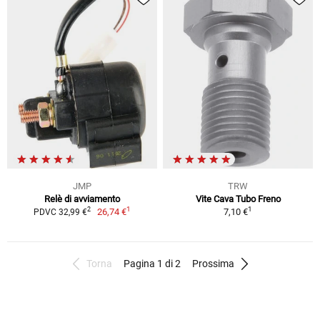
JMP
TRW
Relè di avviamento
Vite Cava Tubo Freno
1
1
2
26,74 €
7,10 €
PDVC 32,99 €
Torna
Pagina 1 di 2
Prossima