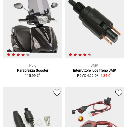
Puig
JMP
Parabrezza Scooter
Interruttore luce freno JMP
1
1
2
115,99 €
4,34 €
PDVC 4,99 €