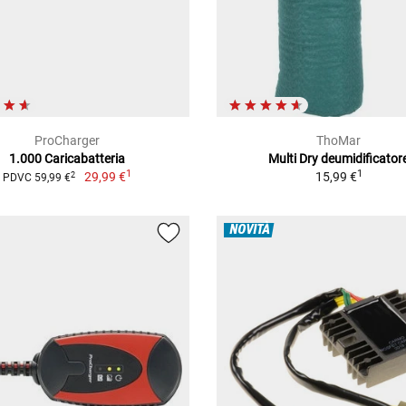
ProCharger
ThoMar
1.000 Caricabatteria
Multi Dry deumidificator
1
1
29,99 €
15,99 €
2
PDVC 59,99 €
NOVITÀ