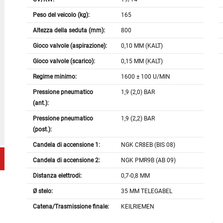
Peso del veicolo (kg):
165
Altezza della seduta (mm):
800
Gioco valvole (aspirazione):
0,10 MM (KALT)
Gioco valvole (scarico):
0,15 MM (KALT)
Regime minimo:
1600 ± 100 U/MIN
Pressione pneumatico
1,9 (2,0) BAR
(ant.):
Pressione pneumatico
1,9 (2,2) BAR
(post.):
Candela di accensione 1:
NGK CR8EB (BIS 08)
Candela di accensione 2:
NGK PMR9B (AB 09)
Distanza elettrodi:
0,7-0,8 MM
Ø stelo:
35 MM TELEGABEL
Catena/Trasmissione finale:
KEILRIEMEN