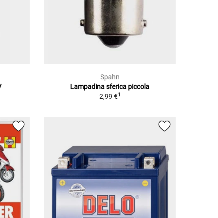
Spahn
V
Lampadina sferica piccola
1
2,99 €