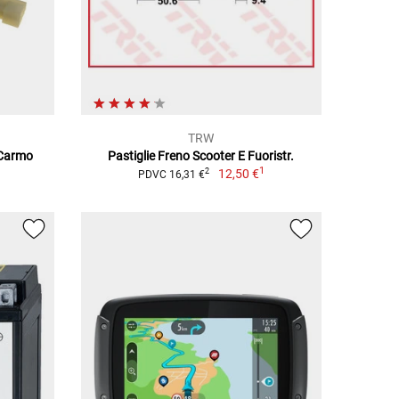
TRW
 Carmo
Pastiglie Freno Scooter E Fuoristr.
1
12,50 €
2
PDVC 16,31 €