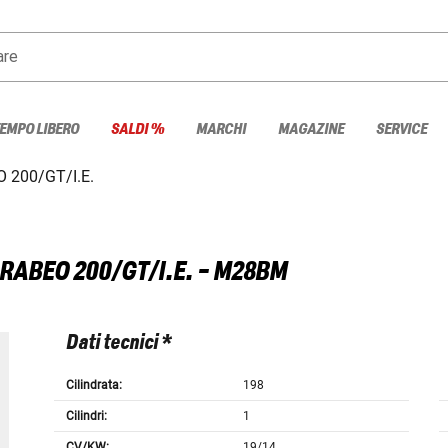
are
TEMPO LIBERO
SALDI %
MARCHI
MAGAZINE
SERVICE
 200/GT/I.E.
RABEO 200/GT/I.E. - M28BM
Dati tecnici *
Cilindrata:
198
Cilindri:
1
CV/KW:
19/14