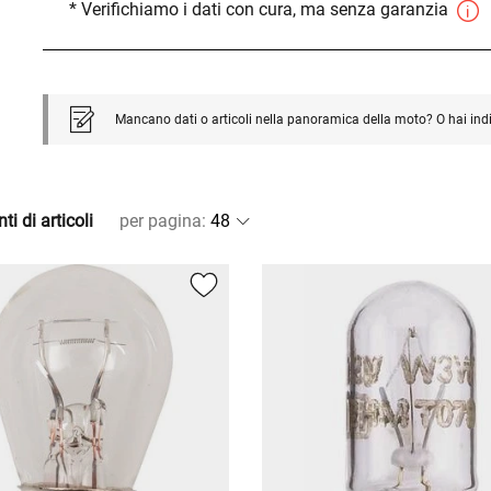
* Verifichiamo i dati con cura, ma senza garanzia
Mancano dati o articoli nella panoramica della moto? O hai ind
ti di articoli
per pagina
: