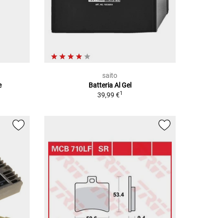
saito
e
Batteria Al Gel
1
39,99 €