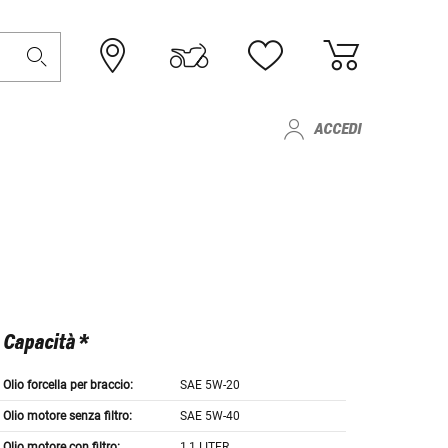
ACCEDI
Capacità *
Olio forcella per braccio:
SAE 5W-20
Olio motore senza filtro:
SAE 5W-40
Olio motore con filtro:
1,1 LITER