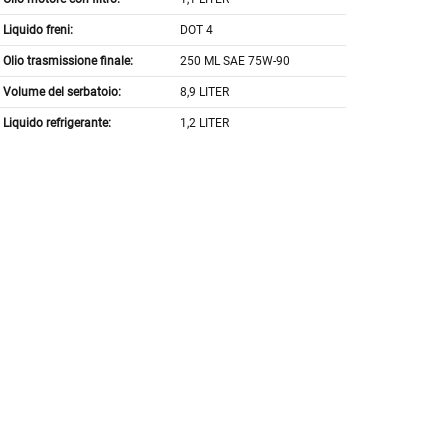
Liquido freni:
DOT 4
Olio trasmissione finale:
250 ML SAE 75W-90
Volume del serbatoio:
8,9 LITER
Liquido refrigerante:
1,2 LITER