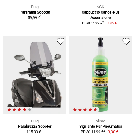
Puig
NGK
Paramani Scooter
Cappuccio Candele Di
1
59,99 €
Accensione
1
2
3,85 €
PDVC 4,99 €
Puig
slime
Parabrezza Scooter
Sigillante Per Pneumatici
1
1
2
115,99 €
3,90 €
PDVC 11,99 €