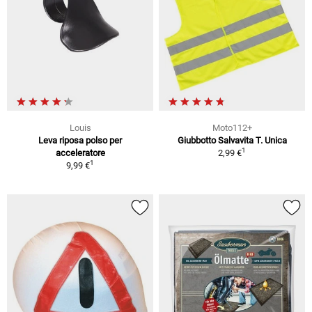
Louis
Moto112+
Leva riposa polso per
Giubbotto Salvavita T. Unica
1
acceleratore
2,99 €
1
9,99 €