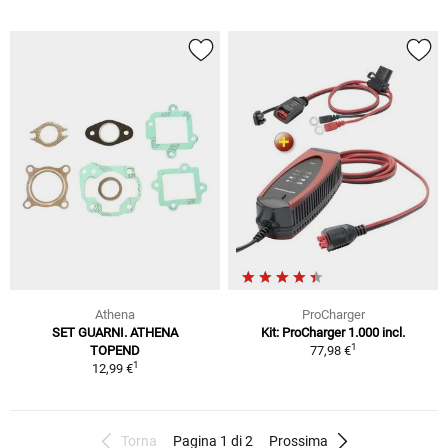
Athena
ProCharger
SET GUARNI. ATHENA
Kit: ProCharger 1.000 incl.
1
TOPEND
77,98 €
1
12,99 €
Torna
Pagina 1 di 2
Prossima