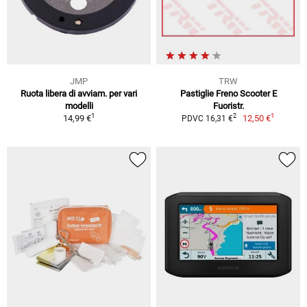
JMP
TRW
Ruota libera di avviam. per vari
Pastiglie Freno Scooter E
modelli
Fuoristr.
1
1
2
14,99 €
12,50 €
PDVC 16,31 €