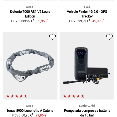
ABUS
PAJ
Detecto 7000 RS1 V2 Louis
Vehicle Finder 4G 2.0 - GPS
Edition
Tracker
1
1
2
2
89,95 €
49,99 €
PDVC 139,95 €
PDVC 99,99 €
ABUS
Rothewald
Ionus 8900 Lucchetto A Catena
Pompa aria compressa batteria
1
2
29,95 €
da 10 bar
PDVC 60,95 €