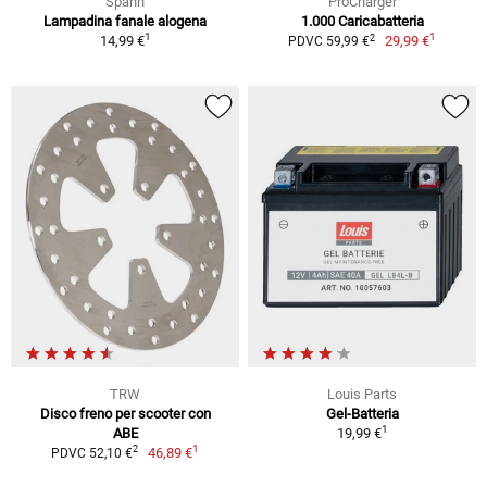
Spahn
ProCharger
Lampadina fanale alogena
1.000 Caricabatteria
1
1
2
14,99 €
29,99 €
PDVC 59,99 €
TRW
Louis Parts
Disco freno per scooter con
Gel-Batteria
1
ABE
19,99 €
1
2
46,89 €
PDVC 52,10 €