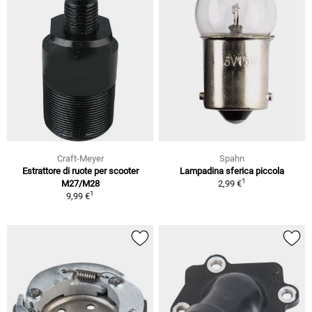
Craft-Meyer
Spahn
Estrattore di ruote per scooter
Lampadina sferica piccola
1
M27/M28
2,99 €
1
9,99 €