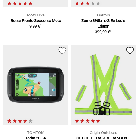
Moto112+
Garmin
Borsa Pronto Soccorso Moto
Zumo 396Lmt-S Eu Louis
1
9,99 €
Edition
1
399,99 €
TOMTOM
Origin-Outdoors
Rider 50 Le
SET GILET CATARIFRANGENTI