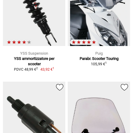
YSS Suspension
Puig
YSS ammortizzatore per
Parabr. Scooter Touring
1
scooter
105,99 €
1
2
43,92 €
PDVC 48,99 €