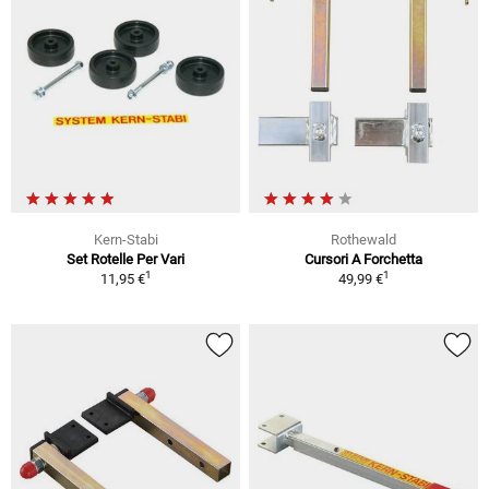
Kern-Stabi
Rothewald
Set Rotelle Per Vari
Cursori A Forchetta
1
1
11,95 €
49,99 €