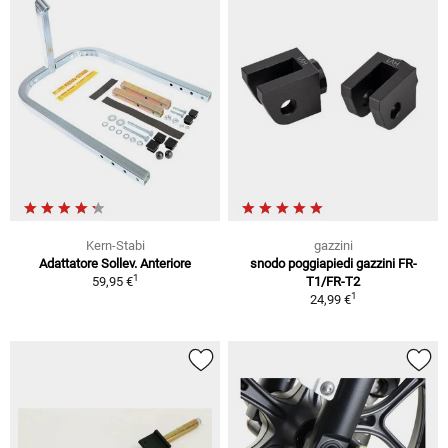
Kern-Stabi
gazzini
Adattatore Sollev. Anteriore
snodo poggiapiedi gazzini FR-
1
59,95 €
T1/FR-T2
1
24,99 €