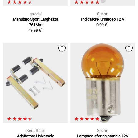
gazzini
Spahn
Manubrio Sport Larghezza
Indicatore luminoso 12 V
1
761Mm
0,99 €
1
49,99 €
Kern-Stabi
Spahn
Adattatore Universale
Lampada sferica arancio 12V