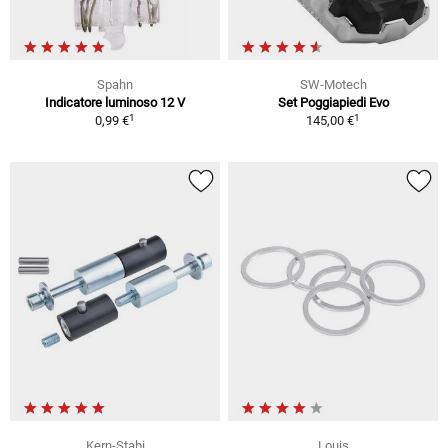
Spahn
SW-Motech
Indicatore luminoso 12 V
Set Poggiapiedi Evo
1
1
0,99 €
145,00 €
Kern-Stabi
Louis