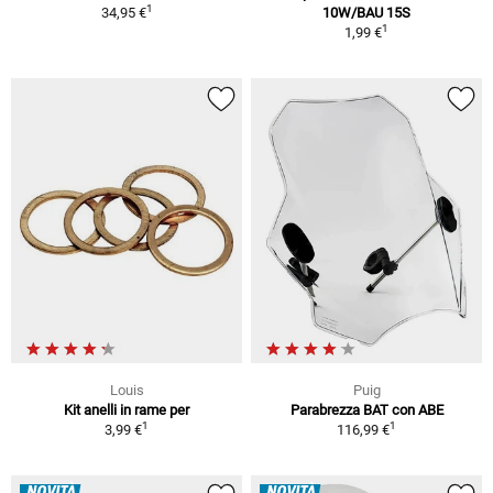
1
34,95 €
10W/BAU 15S
1
1,99 €
Louis
Puig
Kit anelli in rame per
Parabrezza BAT con ABE
1
1
3,99 €
116,99 €
NOVITÀ
NOVITÀ