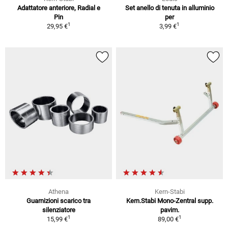
Adattatore anteriore, Radial e
Set anello di tenuta in alluminio
Pin
per
1
1
29,95 €
3,99 €
Athena
Kern-Stabi
Guarnizioni scarico tra
Kern.Stabi Mono-Zentral supp.
silenziatore
pavim.
1
1
15,99 €
89,00 €