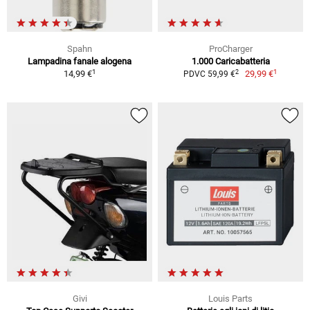
Spahn
ProCharger
Lampadina fanale alogena
1.000 Caricabatteria
1
1
2
14,99 €
29,99 €
PDVC 59,99 €
Givi
Louis Parts