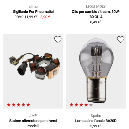
slime
LIQUI MOLY
Sigillante Per Pneumatici
Olio per cambio / trasm. 10W-
1
2
3,90 €
30 GL-4
PDVC 11,99 €
1
8,49 €
JMP
Spahn
Statore alternatore per diversi
Lampadina fanale BA20D
1
modelli
5,99 €