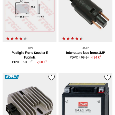
TRW
JMP
Pastiglie Freno Scooter E
Interruttore luce freno JMP
1
2
Fuoristr.
4,34 €
PDVC 4,99 €
1
2
12,50 €
PDVC 16,31 €
NOVITÀ