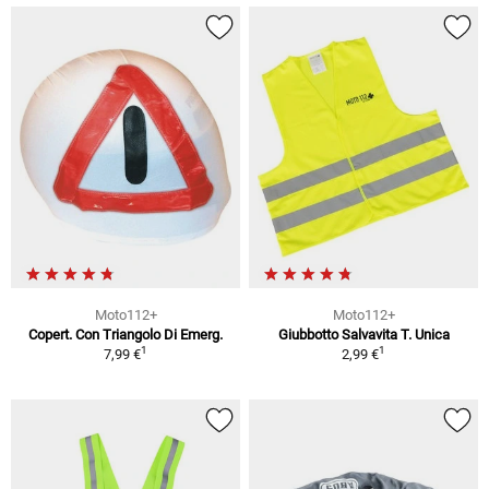
Moto112+
Moto112+
Copert. Con Triangolo Di Emerg.
Giubbotto Salvavita T. Unica
1
1
7,99 €
2,99 €