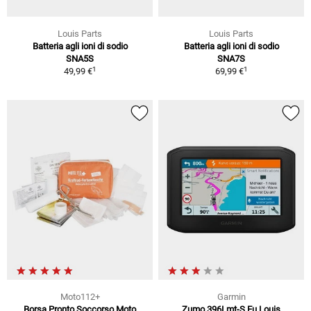
Louis Parts
Louis Parts
Batteria agli ioni di sodio
Batteria agli ioni di sodio
SNA5S
SNA7S
1
1
49,99 €
69,99 €
Moto112+
Garmin
Borsa Pronto Soccorso Moto
Zumo 396Lmt-S Eu Louis