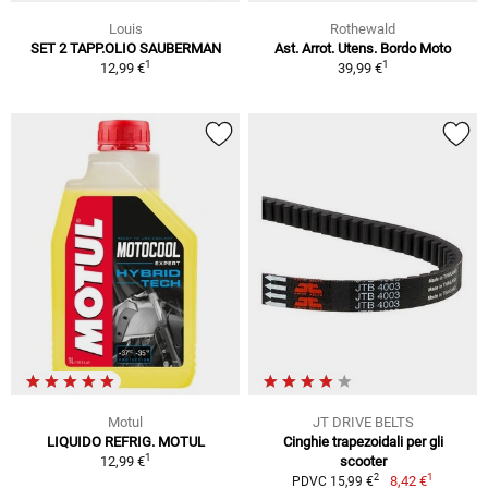
Louis
Rothewald
SET 2 TAPP.OLIO SAUBERMAN
Ast. Arrot. Utens. Bordo Moto
1
1
12,99 €
39,99 €
Motul
JT DRIVE BELTS
LIQUIDO REFRIG. MOTUL
Cinghie trapezoidali per gli
1
12,99 €
scooter
1
2
8,42 €
PDVC 15,99 €