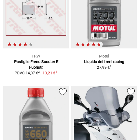
TRW
Motul
Pastiglie Freno Scooter E
Liquido dei freni racing
1
Fuoristr.
27,99 €
1
2
10,21 €
PDVC 14,07 €