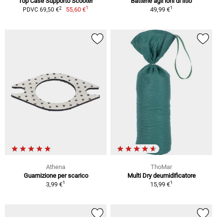
Top Case Supporto Scooter
Batterie agli ioni di litio
1
1
2
55,60 €
49,99 €
PDVC 69,50 €
Athena
ThoMar
Guarnizione per scarico
Multi Dry deumidificatore
1
1
3,99 €
15,99 €