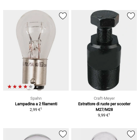
Spahn
Craft-Meyer
Lampadina a 2 filamenti
Estrattore di ruote per scooter
1
2,99 €
M27/M28
1
9,99 €