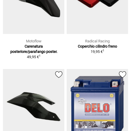
Motoflow
Radical Racing
Carenatura
Coperchio cilindro freno
1
posteriore/parafango poster.
19,95 €
1
49,95 €