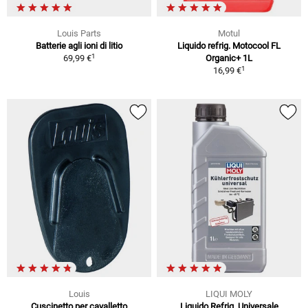
Louis Parts
Motul
Batterie agli ioni di litio
Liquido refrig. Motocool FL
1
69,99 €
Organic+ 1L
1
16,99 €
Louis
LIQUI MOLY
Cuscinetto per cavalletto
Liquido Refrig. Universale