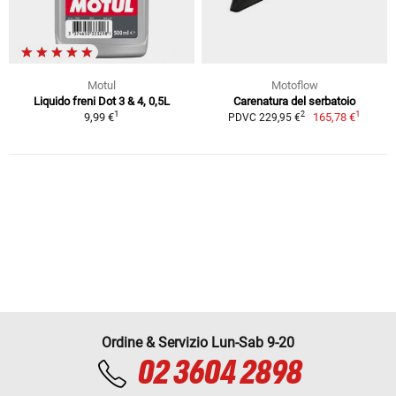
Motul
Motoflow
Liquido freni Dot 3 & 4, 0,5L
Carenatura del serbatoio
1
1
2
9,99 €
165,78 €
PDVC 229,95 €
Ordine & Servizio Lun-Sab 9-20
02 3604 2898