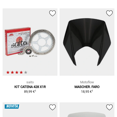
saito
Motoflow
KIT CATENA 428 X1R
MASCHER. FARO
1
1
89,99 €
18,95 €
NOVITÀ