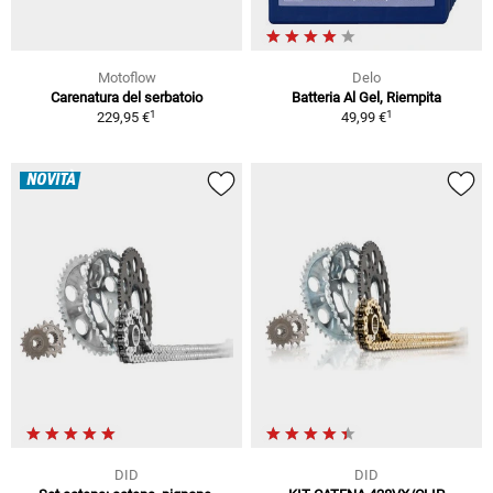
Motoflow
Delo
Carenatura del serbatoio
Batteria Al Gel, Riempita
1
1
229,95 €
49,99 €
NOVITÀ
DID
DID