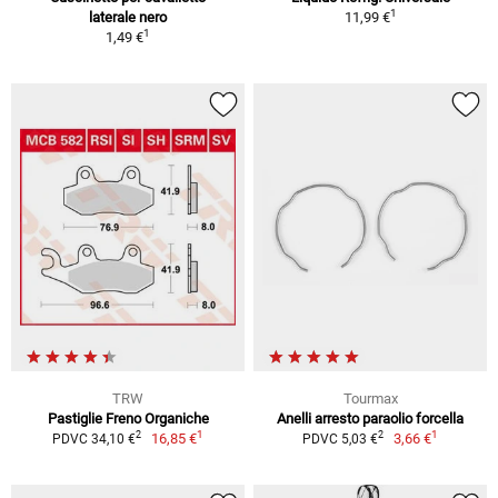
1
laterale nero
11,99 €
1
1,49 €
TRW
Tourmax
Pastiglie Freno Organiche
Anelli arresto paraolio forcella
1
1
2
2
16,85 €
3,66 €
PDVC 34,10 €
PDVC 5,03 €