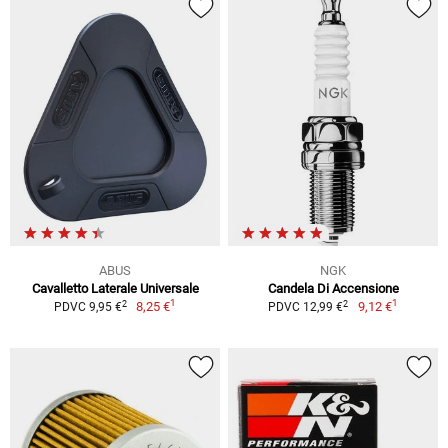
ABUS
NGK
Cavalletto Laterale Universale
Candela Di Accensione
1
1
2
2
8,25 €
9,12 €
PDVC 9,95 €
PDVC 12,99 €