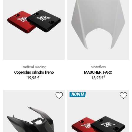
Radical Racing
Motoflow
Coperchio cilindro freno
MASCHER. FARO
1
1
19,95 €
18,95 €
NOVITÀ