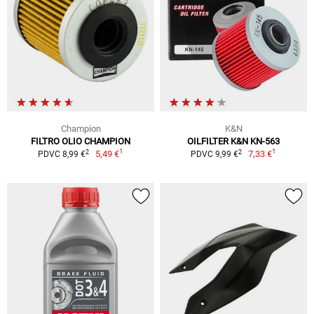
Champion
K&N
FILTRO OLIO CHAMPION
OILFILTER K&N KN-563
1
1
2
2
5,49 €
7,33 €
PDVC 8,99 €
PDVC 9,99 €