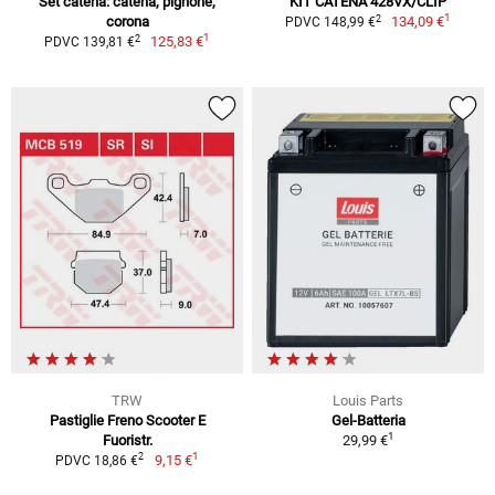
Set catena: catena, pignone,
KIT CATENA 428VX/CLIP
1
2
corona
134,09 €
PDVC 148,99 €
1
2
125,83 €
PDVC 139,81 €
TRW
Louis Parts
Pastiglie Freno Scooter E
Gel-Batteria
1
Fuoristr.
29,99 €
1
2
9,15 €
PDVC 18,86 €