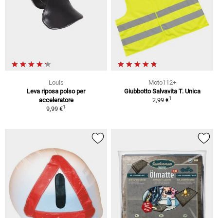
Louis
Moto112+
Leva riposa polso per
Giubbotto Salvavita T. Unica
1
acceleratore
2,99 €
1
9,99 €