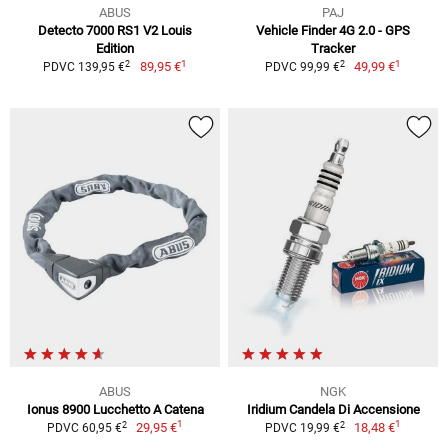
ABUS
PAJ
Detecto 7000 RS1 V2 Louis
Vehicle Finder 4G 2.0 - GPS
Edition
Tracker
1
1
2
2
89,95 €
49,99 €
PDVC 139,95 €
PDVC 99,99 €
ABUS
NGK
Ionus 8900 Lucchetto A Catena
Iridium Candela Di Accensione
1
1
2
2
29,95 €
18,48 €
PDVC 60,95 €
PDVC 19,99 €