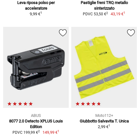
Leva riposa polso per
Pastiglie freni TRQ metallo
acceleratore
sinterizzato
1
1
2
9,99 €
43,19 €
PDVC 53,50 €
ABUS
Moto112+
8077 2.0 Detecto XPLUS Louis
Giubbotto Salvavita T. Unica
1
Edition
2,99 €
1
2
149,99 €
PDVC 199,99 €