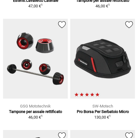
Estens.Cavalletto Laterale
Tampone per assale rettificato
1
1
47,00 €
46,00 €
GSG Mototechnik
SW-Motech
Tampone per assale rettificato
Pro Borsa Per Serbatoio Micro
1
1
46,00 €
130,00 €