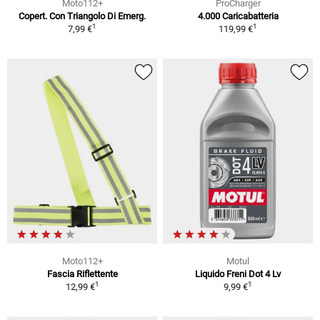
Moto112+
ProCharger
Copert. Con Triangolo Di Emerg.
4.000 Caricabatteria
1
1
7,99 €
119,99 €
Moto112+
Motul
Fascia Riflettente
Liquido Freni Dot 4 Lv
1
1
12,99 €
9,99 €