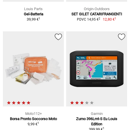
Louis Parts
Origin-Outdoors
Gel-Batteria
SET GILET CATARIFRANGENTI
1
1
2
39,99 €
12,80 €
PDVC 14,95 €
Moto112+
Garmin
Borsa Pronto Soccorso Moto
Zumo 396Lmt-S Eu Louis
1
9,99 €
Edition
1
399,99 €