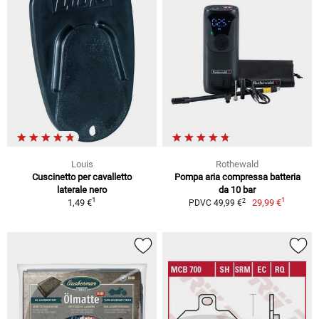
Louis
Rothewald
Cuscinetto per cavalletto
Pompa aria compressa batteria
laterale nero
da 10 bar
1
1
2
1,49 €
29,99 €
PDVC 49,99 €