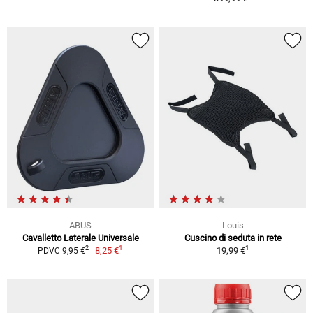
ABUS
Louis
Cavalletto Laterale Universale
Cuscino di seduta in rete
1
1
2
8,25 €
19,99 €
PDVC 9,95 €