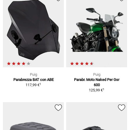
Puig
Puig
Parabrezza BAT con ABE
Parabr. Moto Naked Per Gsr
1
117,99 €
600
1
125,99 €