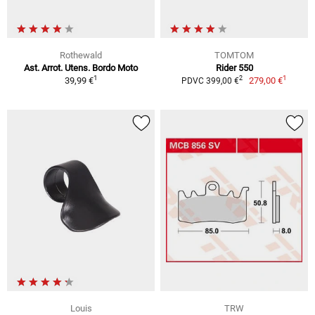
Rothewald
TOMTOM
Ast. Arrot. Utens. Bordo Moto
Rider 550
1
1
2
39,99 €
279,00 €
PDVC 399,00 €
Louis
TRW