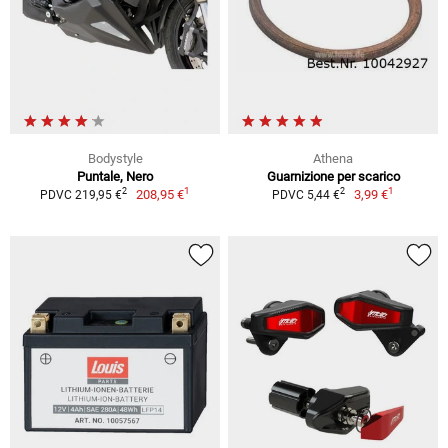
Bodystyle
Athena
Puntale, Nero
Guarnizione per scarico
1
1
2
2
208,95 €
3,99 €
PDVC 219,95 €
PDVC 5,44 €