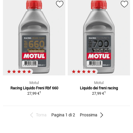
Motul
Motul
Racing Liquido Freni Rbf 660
Liquido dei freni racing
1
1
27,99 €
27,99 €
Torna
Pagina 1 di 2
Prossima