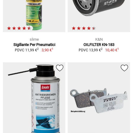
slime
K&N
Sigillante Per Pneumatici
OILFILTER KN-183
1
1
2
2
3,90 €
10,40 €
PDVC 11,99 €
PDVC 13,99 €