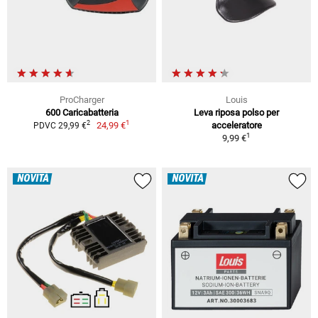
ProCharger
Louis
600 Caricabatteria
Leva riposa polso per
1
2
24,99 €
acceleratore
PDVC 29,99 €
1
9,99 €
NOVITÀ
NOVITÀ