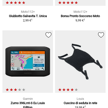
Moto112+
Moto112+
Giubbotto Salvavita T. Unica
Borsa Pronto Soccorso Moto
1
1
2,99 €
9,99 €
Garmin
Louis
Zumo 396Lmt-S Eu Louis
Cuscino di seduta in rete
1
Edition
19,99 €