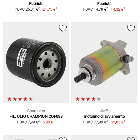
Fuoristr.
Fuoristr.
1
1
2
2
21,75 €
14,32 €
PDVC 26,31 €
PDVC 14,78 €
Champion
JMP
FIL. OLIO CHAMPION COF083
motorino di avviamento
1
1
2
2
6,90 €
65,05 €
PDVC 7,99 €
PDVC 77,99 €