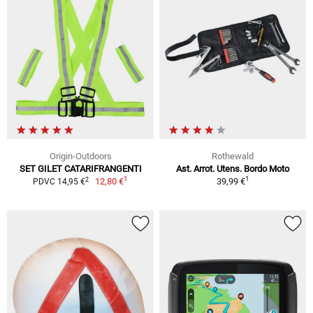
Origin-Outdoors
Rothewald
SET GILET CATARIFRANGENTI
Ast. Arrot. Utens. Bordo Moto
1
1
2
12,80 €
39,99 €
PDVC 14,95 €