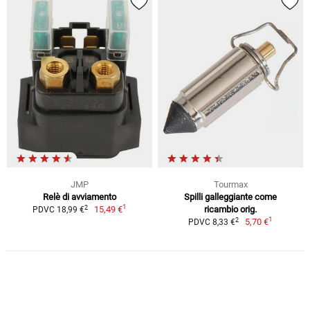
JMP
Tourmax
Relè di avviamento
Spilli galleggiante come
1
2
15,49 €
ricambio orig.
PDVC 18,99 €
1
2
5,70 €
PDVC 8,33 €