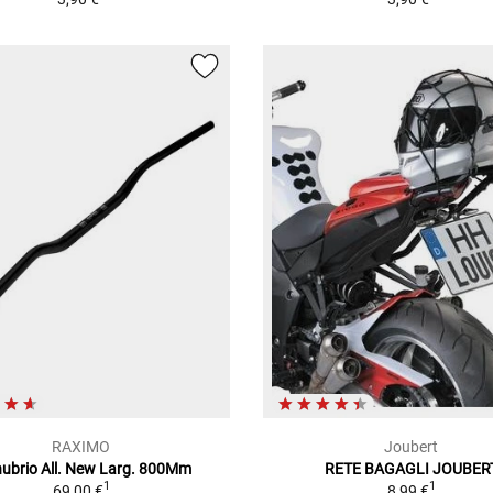
RAXIMO
Joubert
ubrio All. New Larg. 800Mm
RETE BAGAGLI JOUBER
1
1
69,00 €
8,99 €