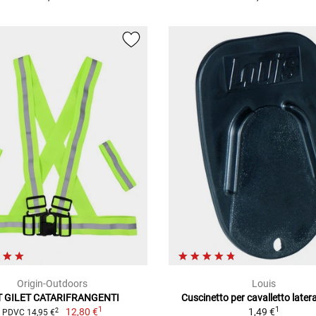
Origin-Outdoors
Louis
T GILET CATARIFRANGENTI
Cuscinetto per cavalletto later
1
1
12,80 €
1,49 €
2
PDVC 14,95 €