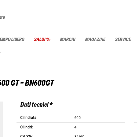
are
TEMPO LIBERO
SALDI %
MARCHI
MAGAZINE
SERVICE
T
600 GT - BN600GT
Dati tecnici *
Cilindrata:
600
Cilindri:
4
CV/KW:
82/60