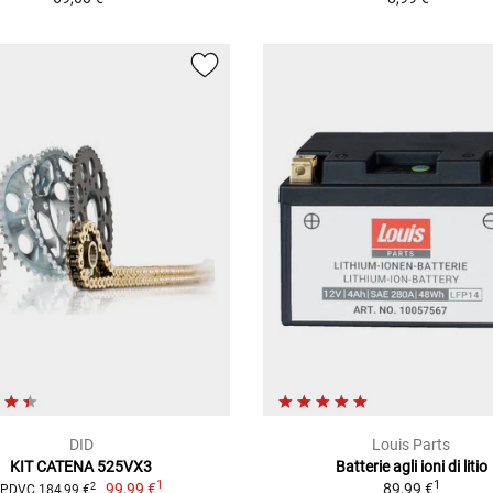
DID
Louis Parts
KIT CATENA 525VX3
Batterie agli ioni di litio
1
1
99,99 €
89,99 €
2
PDVC 184,99 €