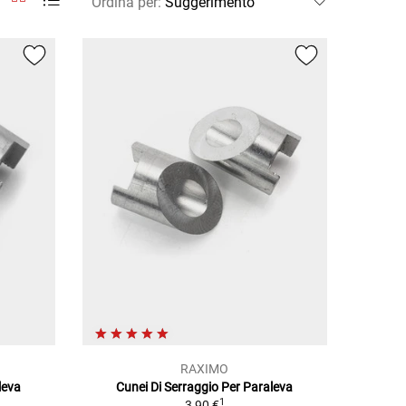
Ordina per
:
RAXIMO
leva
Cunei Di Serraggio Per Paraleva
1
3,90 €