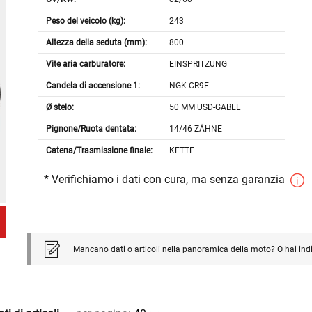
Peso del veicolo (kg):
243
Altezza della seduta (mm):
800
Vite aria carburatore:
EINSPRITZUNG
Candela di accensione 1:
NGK CR9E
Ø stelo:
50 MM USD-GABEL
Pignone/Ruota dentata:
14/46 ZÄHNE
Catena/Trasmissione finale:
KETTE
* Verifichiamo i dati con cura, ma senza garanzia
Mancano dati o articoli nella panoramica della moto? O hai ind