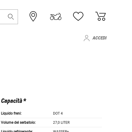
ACCEDI
Capacità *
Liquido freni:
DOT 4
Volume del serbatoio:
27,0 LITER
Liquido refrigerante:
WASSER+