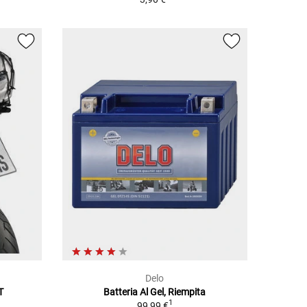
Delo
T
Batteria Al Gel, Riempita
1
99,99 €