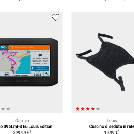
Garmin
Louis
 396Lmt-S Eu Louis Edition
Cuscino di seduta in ret
1
1
399,99 €
19,99 €