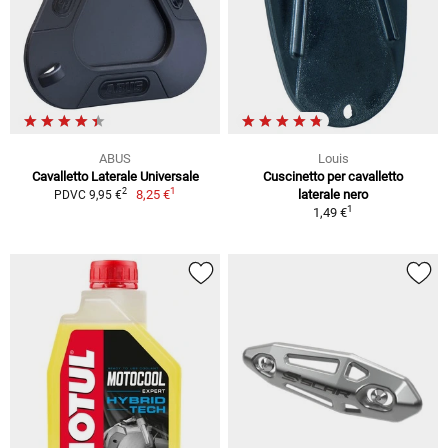
ABUS
Louis
Cavalletto Laterale Universale
Cuscinetto per cavalletto
1
2
8,25 €
laterale nero
PDVC 9,95 €
1
1,49 €