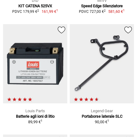
DID
MIVV
KIT CATENA 525VX
Speed Edge Silenziatore
1
1
2
2
161,99 €
581,60 €
PDVC 179,99 €
PDVC 727,00 €
Louis Parts
Legend Gear
Batterie agli ioni di litio
Portaborse laterale SLC
1
1
89,99 €
90,00 €