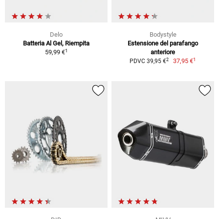
Delo
Bodystyle
Batteria Al Gel, Riempita
Estensione del parafango
1
59,99 €
anteriore
1
2
37,95 €
PDVC 39,95 €