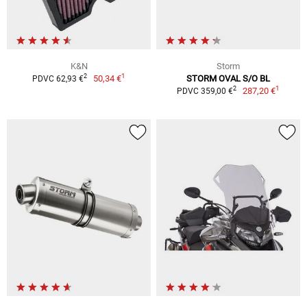
K&N
Storm
1
2
50,34 €
STORM OVAL S/O BL
PDVC 62,93 €
1
2
287,20 €
PDVC 359,00 €