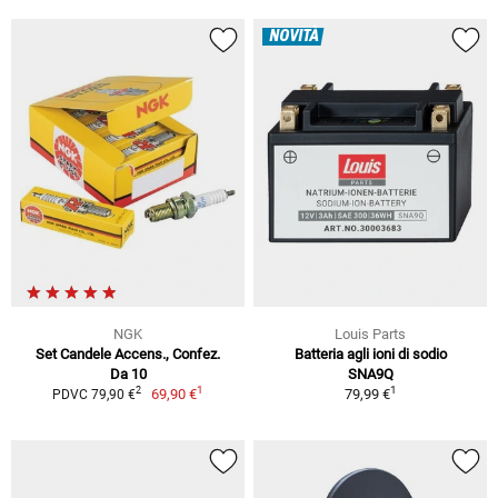
NOVITÀ
NGK
Louis Parts
Set Candele Accens., Confez.
Batteria agli ioni di sodio
Da 10
SNA9Q
1
1
2
69,90 €
79,99 €
PDVC 79,90 €