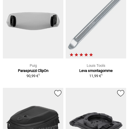
Puig
Louis Tools
Paraspruzzi ClipOn
Leva smontagomme
1
1
90,99 €
11,99 €