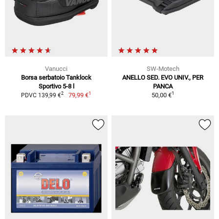
Vanucci
SW-Motech
Borsa serbatoio Tanklock
ANELLO SED. EVO UNIV., PER
Sportivo 5-8 l
PANCA
1
1
2
79,99 €
50,00 €
PDVC 139,99 €