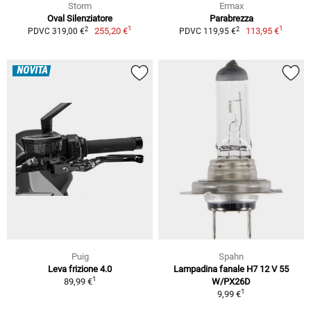
Storm
Ermax
Oval Silenziatore
Parabrezza
1
1
2
2
255,20 €
113,95 €
PDVC 319,00 €
PDVC 119,95 €
NOVITÀ
Puig
Spahn
Leva frizione 4.0
Lampadina fanale H7 12 V 55
1
89,99 €
W/PX26D
1
9,99 €