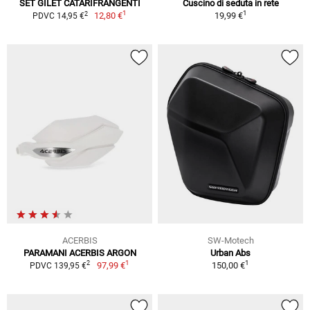
SET GILET CATARIFRANGENTI
Cuscino di seduta in rete
1
1
2
12,80 €
19,99 €
PDVC 14,95 €
ACERBIS
SW-Motech
PARAMANI ACERBIS ARGON
Urban Abs
1
1
2
97,99 €
150,00 €
PDVC 139,95 €