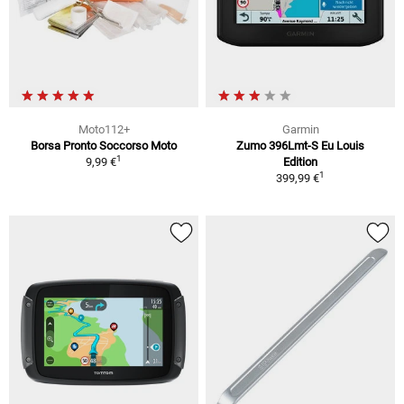
Moto112+
Garmin
Borsa Pronto Soccorso Moto
Zumo 396Lmt-S Eu Louis
1
9,99 €
Edition
1
399,99 €