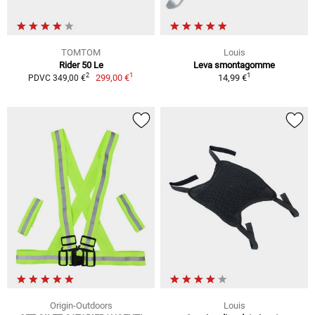
TOMTOM
Louis
Rider 50 Le
Leva smontagomme
1
1
2
299,00 €
14,99 €
PDVC 349,00 €
Origin-Outdoors
Louis