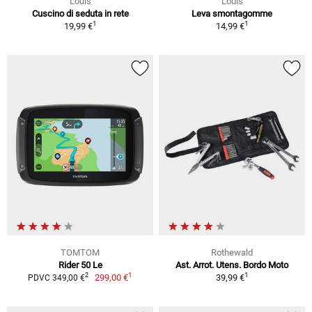
Louis
Louis
Cuscino di seduta in rete
Leva smontagomme
1
1
19,99 €
14,99 €
TOMTOM
Rothewald
Rider 50 Le
Ast. Arrot. Utens. Bordo Moto
1
1
2
299,00 €
39,99 €
PDVC 349,00 €