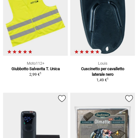
Moto112+
Louis
Giubbotto Salvavita T. Unica
Cuscinetto per cavalletto
1
2,99 €
laterale nero
1
1,49 €