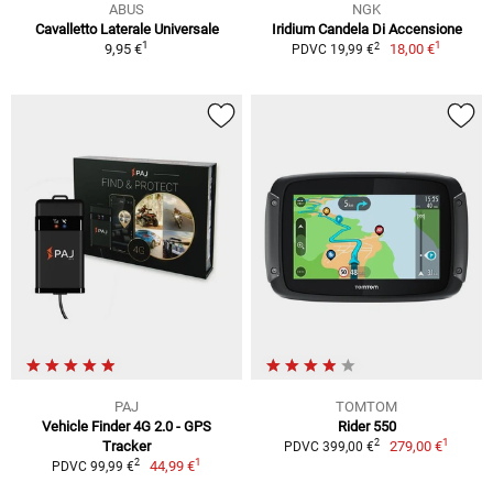
ABUS
NGK
Cavalletto Laterale Universale
Iridium Candela Di Accensione
1
1
2
9,95 €
18,00 €
PDVC 19,99 €
PAJ
TOMTOM
Vehicle Finder 4G 2.0 - GPS
Rider 550
1
2
Tracker
279,00 €
PDVC 399,00 €
1
2
44,99 €
PDVC 99,99 €