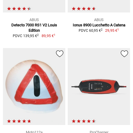
ABUS
ABUS
Detecto 7000 RS1 V2 Louis
Ionus 8900 Lucchetto A Catena
1
2
Edition
29,95 €
PDVC 60,95 €
1
2
89,95 €
PDVC 139,95 €
Moto112+
ProCharger