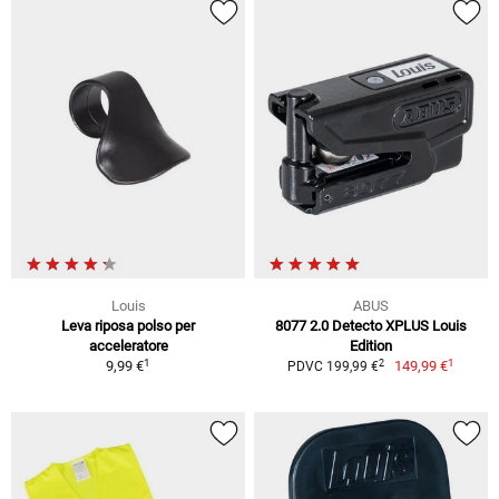
Louis
ABUS
Leva riposa polso per
8077 2.0 Detecto XPLUS Louis
acceleratore
Edition
1
1
2
9,99 €
149,99 €
PDVC 199,99 €