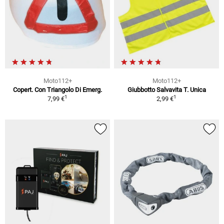
Moto112+
Moto112+
Copert. Con Triangolo Di Emerg.
Giubbotto Salvavita T. Unica
1
1
7,99 €
2,99 €