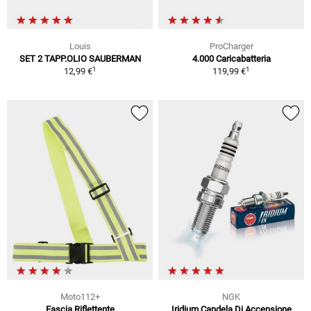
Louis
ProCharger
SET 2 TAPP.OLIO SAUBERMAN
4.000 Caricabatteria
1
1
12,99 €
119,99 €
Moto112+
NGK
Fascia Riflettente
Iridium Candela Di Accensione