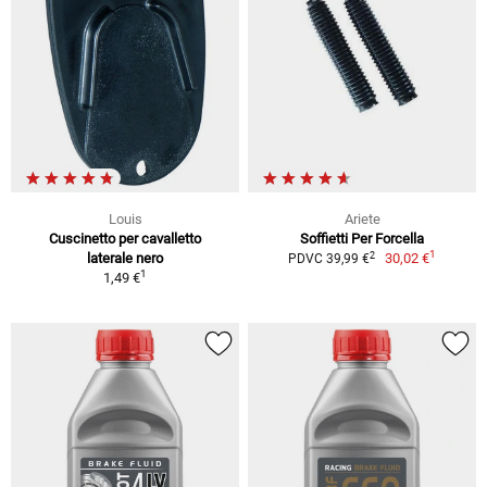
Louis
Ariete
Cuscinetto per cavalletto
Soffietti Per Forcella
1
2
laterale nero
30,02 €
PDVC 39,99 €
1
1,49 €