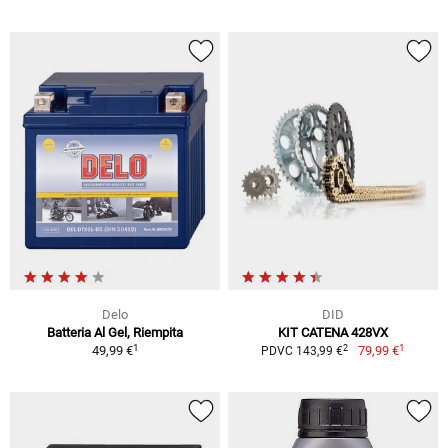
Delo
DID
Batteria Al Gel, Riempita
KIT CATENA 428VX
1
1
2
49,99 €
79,99 €
PDVC 143,99 €