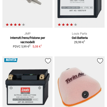
JMP
Louis Parts
Interrutt.freno/frizione per
Gel-Batteria
1
var.modelli
29,99 €
1
2
5,08 €
PDVC 5,99 €
NOVITÀ