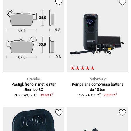
Brembo
Rothewald
Pastigl. freno in met. sinter.
Pompa aria compressa batteria
Brembo SX
da 10 bar
1
1
2
2
35,68 €
29,99 €
PDVC 49,92 €
PDVC 49,99 €