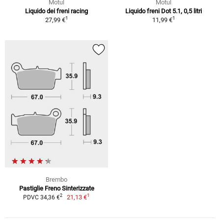
Motul
Motul
Liquido dei freni racing
Liquido freni Dot 5.1, 0,5 litri
1
1
27,99 €
11,99 €
Brembo
Pastiglie Freno Sinterizzate
1
2
21,13 €
PDVC 34,36 €