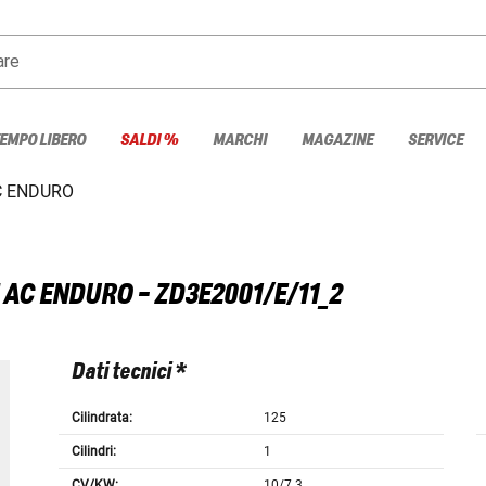
are
TEMPO LIBERO
SALDI %
MARCHI
MAGAZINE
SERVICE
C ENDURO
5 AC ENDURO - ZD3E2001/E/11_2
Dati tecnici *
Cilindrata:
125
Cilindri:
1
CV/KW:
10/7.3