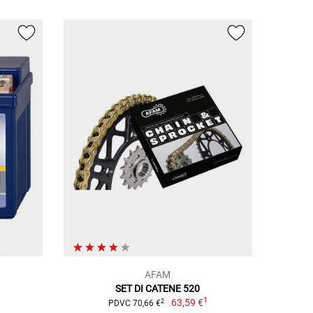
AFAM
a
SET DI CATENE 520
1
63,59 €
2
PDVC 70,66 €