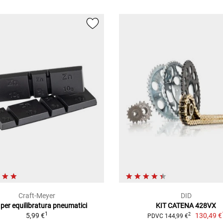
Craft-Meyer
DID
 per equilibratura pneumatici
KIT CATENA 428VX
1
5,99 €
130,49 €
2
PDVC 144,99 €