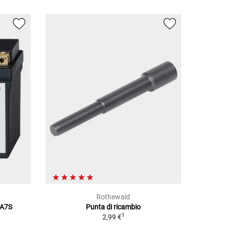
Rothewald
SNA7S
Punta di ricambio
1
2,99 €