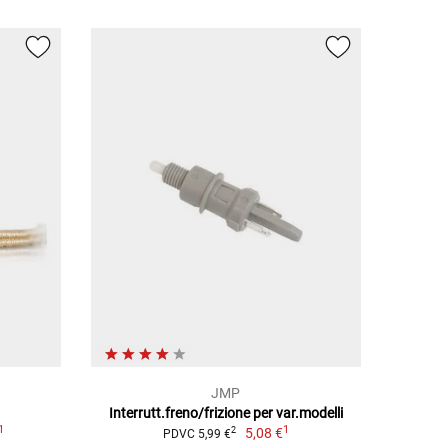
JMP
Interrutt.freno/frizione per var.modelli
1
1
5,08 €
2
PDVC 5,99 €