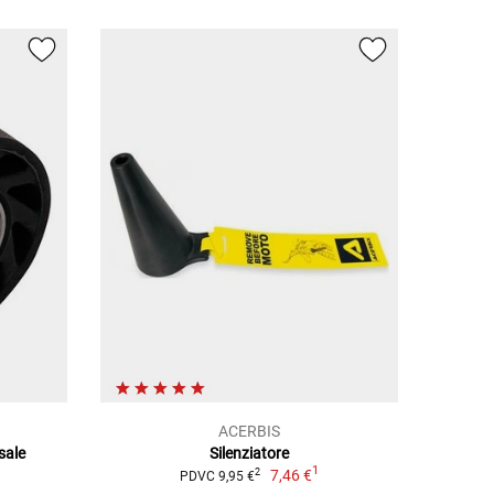
ACERBIS
sale
Silenziatore
1
7,46 €
2
PDVC 9,95 €