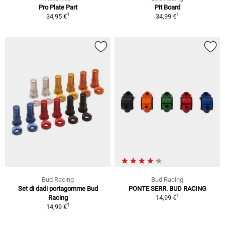
Pro Plate Part
Pit Board
1
1
34,95 €
34,99 €
Bud Racing
Bud Racing
Set di dadi portagomme Bud
PONTE SERR. BUD RACING
1
Racing
14,99 €
1
14,99 €