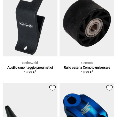
Rothewald
Cemoto
Ausilio smontaggio pneumatici
Rullo catena Cemoto universale
1
1
14,99 €
18,99 €