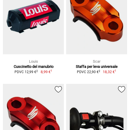
Louis
Scar
Cuscinetto del manubrio
Staffa per leva universale
1
1
2
2
8,99 €
18,32 €
PDVC 12,99 €
PDVC 22,90 €