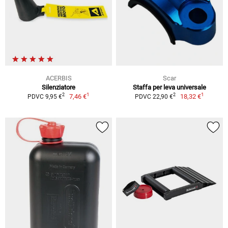
ACERBIS
Scar
Silenziatore
Staffa per leva universale
1
1
2
2
7,46 €
18,32 €
PDVC 9,95 €
PDVC 22,90 €