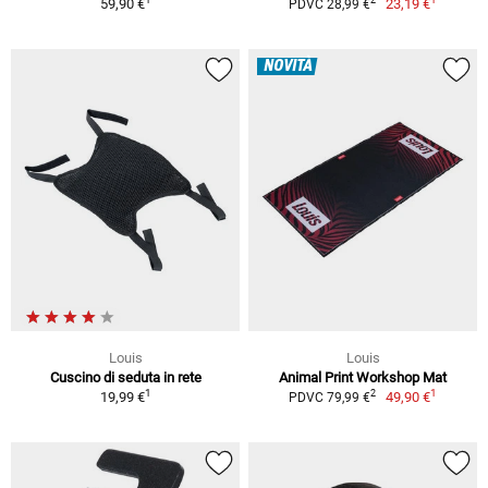
2
59,90 €
23,19 €
PDVC 28,99 €
NOVITÀ
Louis
Louis
Cuscino di seduta in rete
Animal Print Workshop Mat
1
1
2
19,99 €
49,90 €
PDVC 79,99 €