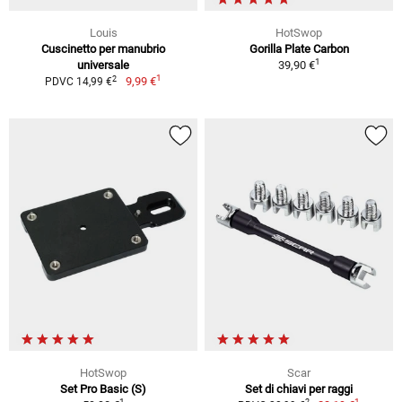
Louis
HotSwop
Cuscinetto per manubrio
Gorilla Plate Carbon
1
universale
39,90 €
1
2
9,99 €
PDVC 14,99 €
HotSwop
Scar
Set Pro Basic (S)
Set di chiavi per raggi
1
1