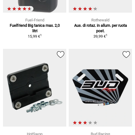
Fuel-Friend
Rothewald
Fuelfriend Big tanica max. 2,0
Aus. di rotaz. in allum. per ruota
litri
post.
1
1
15,99 €
39,99 €
HotSwop
Bud Racing