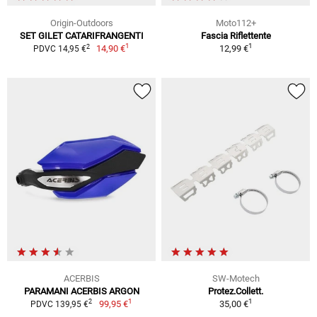
Origin-Outdoors
Moto112+
SET GILET CATARIFRANGENTI
Fascia Riflettente
1
1
2
14,90 €
12,99 €
PDVC 14,95 €
ACERBIS
SW-Motech
PARAMANI ACERBIS ARGON
Protez.Collett.
1
1
2
99,95 €
35,00 €
PDVC 139,95 €