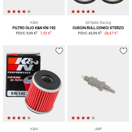
K&N
All Balls Racing
FILTRO OLIO K&N KN-192
CUSCIN.RULL.CONICI STERZO
1
1
2
2
7,55 €
28,67 €
PDVC 9,99 €
PDVC 45,99 €
K&N
JMP