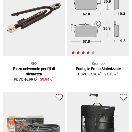
RFX
Brembo
Pinza universale per fili di
Pastiglie Freno Sinterizzate
1
2
sicurezza
21,13 €
PDVC 34,36 €
1
2
39,94 €
PDVC 46,99 €