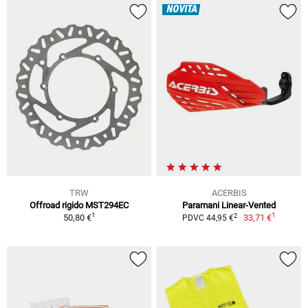
NOVITÀ
TRW
ACERBIS
Offroad rigido MST294EC
Paramani Linear-Vented
1
1
2
50,80 €
33,71 €
PDVC 44,95 €