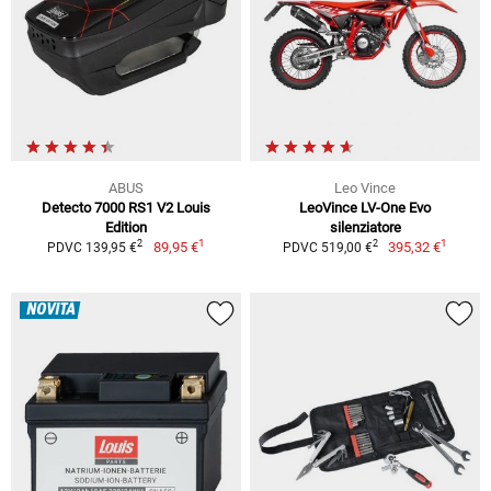
ABUS
Leo Vince
Detecto 7000 RS1 V2 Louis
LeoVince LV-One Evo
Edition
silenziatore
1
1
2
2
89,95 €
395,32 €
PDVC 139,95 €
PDVC 519,00 €
NOVITÀ