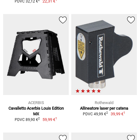
2
22,31 €
PDVC 32,12 €
ACERBIS
Rothewald
Cavalletto Acerbis Louis Edition
Allineatore laser per catena
1
2
MX
39,99 €
PDVC 49,99 €
1
2
59,99 €
PDVC 89,90 €