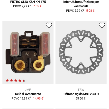
FILTRO OLIO K&N KN-175
Interrutt.freno/frizione per
1
2
7,55 €
var.modelli
PDVC 9,99 €
1
2
5,08 €
PDVC 5,99 €
JMP
TRW
Relè di avviamento
Offroad rigido MST295EC
1
1
2
14,93 €
55,50 €
PDVC 19,99 €