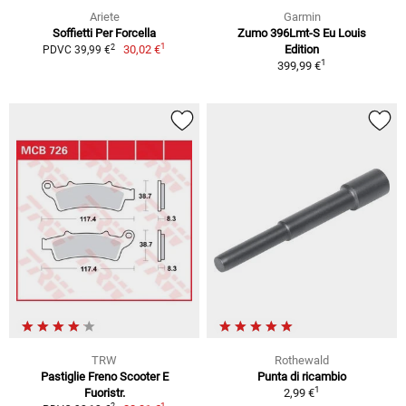
Ariete
Garmin
Soffietti Per Forcella
Zumo 396Lmt-S Eu Louis
1
2
30,02 €
Edition
PDVC 39,99 €
1
399,99 €
TRW
Rothewald
Pastiglie Freno Scooter E
Punta di ricambio
1
Fuoristr.
2,99 €
1