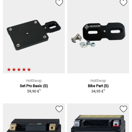
HotSwop
HotSwop
Set Pro Basic (S)
Bike Part (S)
1
1
59,90 €
34,95 €