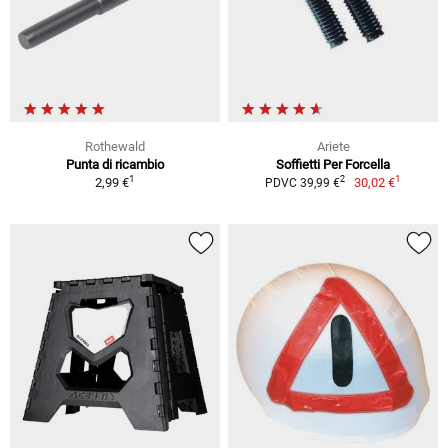
Rothewald
Ariete
Punta di ricambio
Soffietti Per Forcella
1
1
2
2,99 €
30,02 €
PDVC 39,99 €