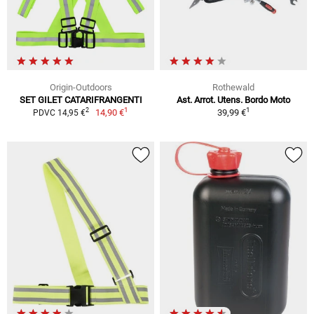
Origin-Outdoors
Rothewald
SET GILET CATARIFRANGENTI
Ast. Arrot. Utens. Bordo Moto
1
1
2
14,90 €
39,99 €
PDVC 14,95 €