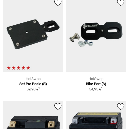
HotSwop
HotSwop
Set Pro Basic (S)
Bike Part (S)
1
1
59,90 €
34,95 €