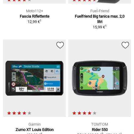
Moto112+
Fuel-Friend
Fascia Riflettente
Fuelfriend Big tanica max. 2,0
1
12,99 €
litri
1
15,99 €
Garmin
TOMTOM
Zumo XT Louis Edition
Rider 550
1
1