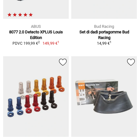
ABUS
Bud Racing
8077 2.0 Detecto XPLUS Louis
Set di dadi portagomme Bud
Edition
Racing
1
1
2
149,99 €
14,99 €
PDVC 199,99 €