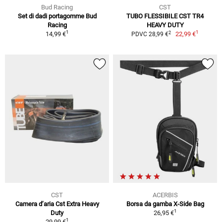
Bud Racing
CST
Set di dadi portagomme Bud
TUBO FLESSIBILE CST TR4
Racing
HEAVY DUTY
1
1
2
14,99 €
22,99 €
PDVC 28,99 €
CST
ACERBIS
Camera d’aria Cst Extra Heavy
Borsa da gamba X-Side Bag
1
Duty
26,95 €
1
29,99 €