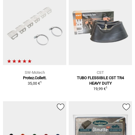
SW-Motech
CST
Protez.Collett.
TUBO FLESSIBILE CST TR4
1
35,00 €
HEAVY DUTY
1
19,99 €