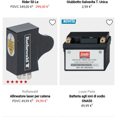
Rider 50 Le
Giubbotto Salvavita T. Unica
1
1
2
299,00 €
2,99 €
PDVC 349,00 €
NOVITÀ
Rothewald
Louis Parts
Allineatore laser per catena
Batteria agli ioni di sodio
1
2
39,99 €
SNA5S
PDVC 49,99 €
1
49,99 €