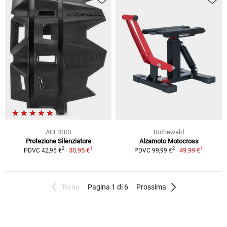
ACERBIS
Rothewald
Protezione Silenziatore
Alzamoto Motocross
1
1
2
2
30,95 €
49,99 €
PDVC 42,95 €
PDVC 99,99 €
Torna
Pagina 1 di 6
Prossima