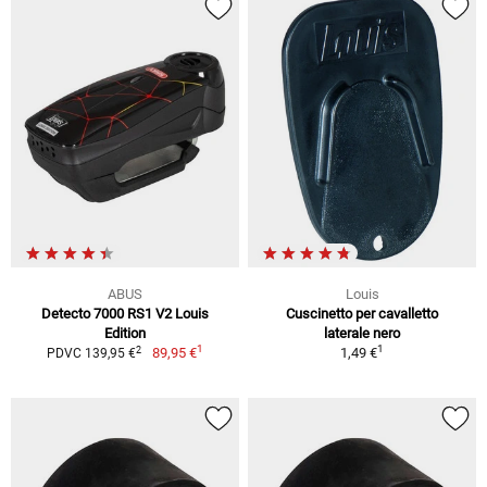
ABUS
Louis
Detecto 7000 RS1 V2 Louis
Cuscinetto per cavalletto
Edition
laterale nero
1
1
2
89,95 €
1,49 €
PDVC 139,95 €