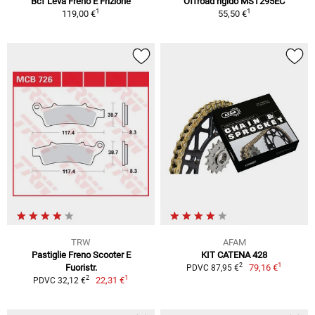
Bcf Leva Freno E Frizione
Offroad rigido MST295EC
1
1
119,00 €
55,50 €
TRW
AFAM
Pastiglie Freno Scooter E
KIT CATENA 428
1
2
Fuoristr.
79,16 €
PDVC 87,95 €
1
2
22,31 €
PDVC 32,12 €