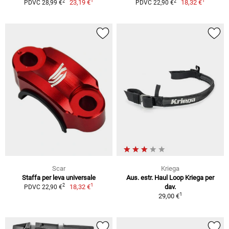
1
1
2
2
23,19 €
18,32 €
PDVC 28,99 €
PDVC 22,90 €
Scar
Kriega
Staffa per leva universale
Aus. estr. Haul Loop Kriega per
1
2
18,32 €
dav.
PDVC 22,90 €
1
29,00 €