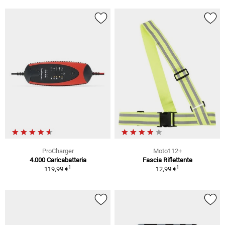
ProCharger
Moto112+
4.000 Caricabatteria
Fascia Riflettente
1
1
119,99 €
12,99 €