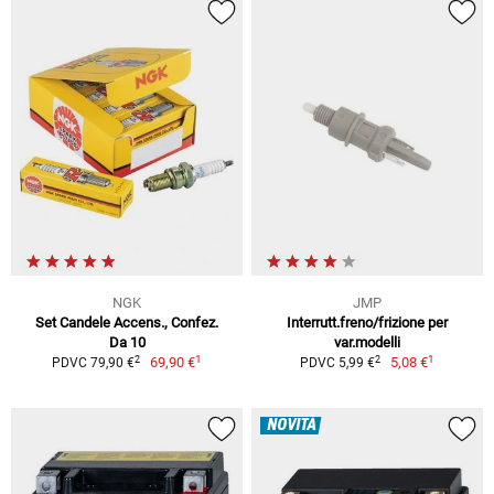
NGK
JMP
Set Candele Accens., Confez.
Interrutt.freno/frizione per
Da 10
var.modelli
1
1
2
2
69,90 €
5,08 €
PDVC 79,90 €
PDVC 5,99 €
NOVITÀ