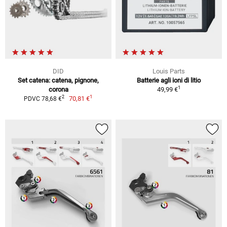
DID
Louis Parts
Set catena: catena, pignone,
Batterie agli ioni di litio
1
corona
49,99 €
1
2
70,81 €
PDVC 78,68 €