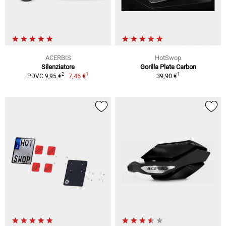
ACERBIS
HotSwop
Silenziatore
Gorilla Plate Carbon
1
1
2
7,46 €
39,90 €
PDVC 9,95 €