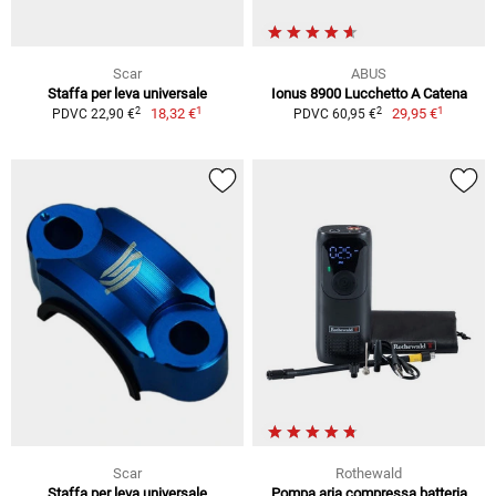
Scar
ABUS
Staffa per leva universale
Ionus 8900 Lucchetto A Catena
1
1
2
2
18,32 €
29,95 €
PDVC 22,90 €
PDVC 60,95 €
Scar
Rothewald
Staffa per leva universale
Pompa aria compressa batteria