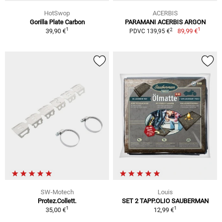
HotSwop
ACERBIS
Gorilla Plate Carbon
PARAMANI ACERBIS ARGON
1
1
2
39,90 €
89,99 €
PDVC 139,95 €
SW-Motech
Louis
Protez.Collett.
SET 2 TAPP.OLIO SAUBERMAN
1
1
35,00 €
12,99 €