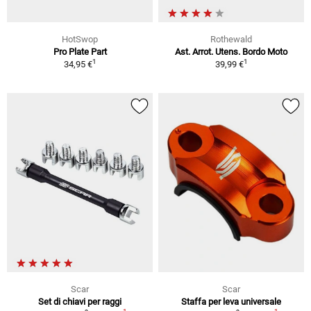
HotSwop
Rothewald
Pro Plate Part
Ast. Arrot. Utens. Bordo Moto
1
1
34,95 €
39,99 €
Scar
Scar
Set di chiavi per raggi
Staffa per leva universale