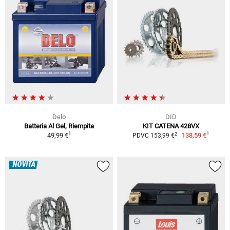
Delo
DID
Batteria Al Gel, Riempita
KIT CATENA 428VX
1
1
2
49,99 €
138,59 €
PDVC 153,99 €
NOVITÀ