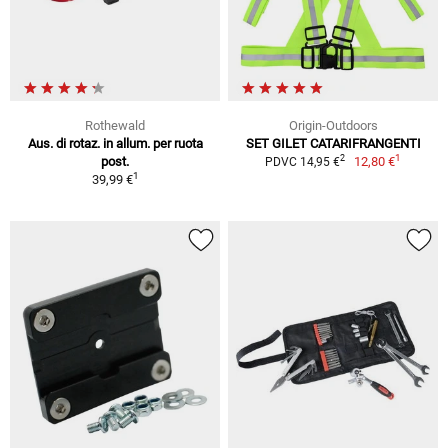
Rothewald
Origin-Outdoors
Aus. di rotaz. in allum. per ruota
SET GILET CATARIFRANGENTI
1
2
post.
12,80 €
PDVC 14,95 €
1
39,99 €