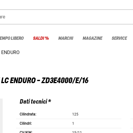
are
TEMPO LIBERO
SALDI %
MARCHI
MAGAZINE
SERVICE
C ENDURO
5 LC ENDURO - ZD3E4000/E/16
Dati tecnici *
Cilindrata:
125
Cilindri:
1
CV/KW:
15/11