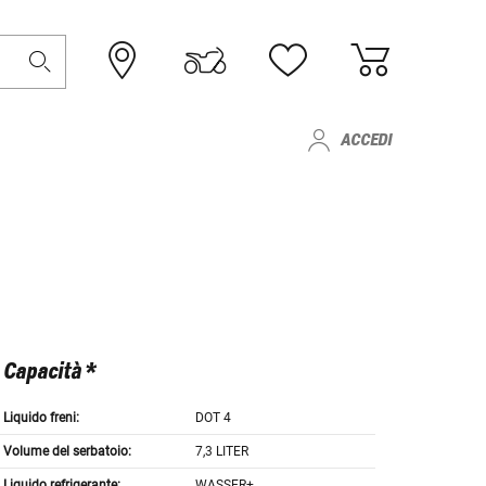
ACCEDI
Capacità *
Liquido freni:
DOT 4
Volume del serbatoio:
7,3 LITER
Liquido refrigerante:
WASSER+