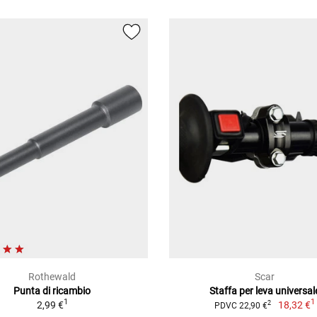
Rothewald
Scar
Punta di ricambio
Staffa per leva universal
1
1
2,99 €
18,32 €
2
PDVC 22,90 €