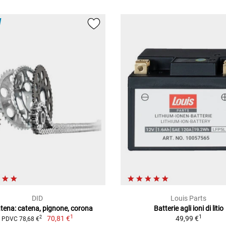
DID
Louis Parts
atena: catena, pignone, corona
Batterie agli ioni di litio
1
1
70,81 €
49,99 €
2
PDVC 78,68 €