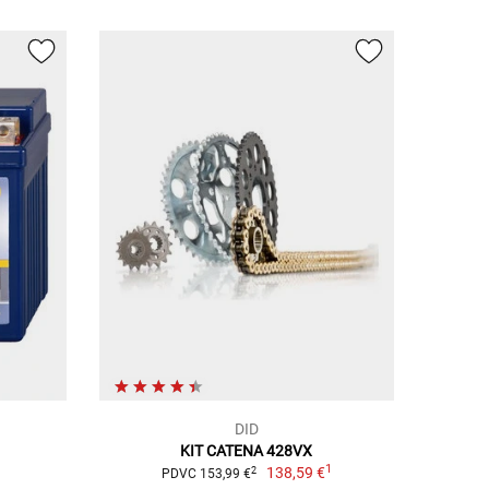
DID
a
KIT CATENA 428VX
1
138,59 €
2
PDVC 153,99 €