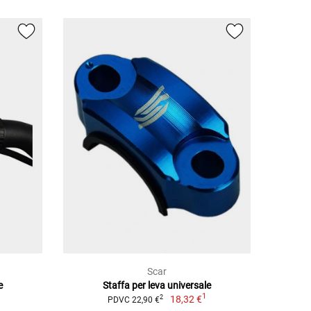
Scar
e
Staffa per leva universale
1
18,32 €
2
PDVC 22,90 €