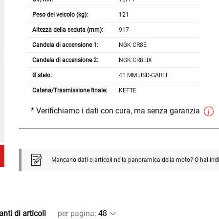
Peso del veicolo (kg):
121
Altezza della seduta (mm):
917
Candela di accensione 1:
NGK CR8E
Candela di accensione 2:
NGK CR8EIX
Ø stelo:
41 MM USD-GABEL
Catena/Trasmissione finale:
KETTE
* Verifichiamo i dati con cura, ma senza garanzia
Mancano dati o articoli nella panoramica della moto? O hai ind
nti di articoli
per pagina
: