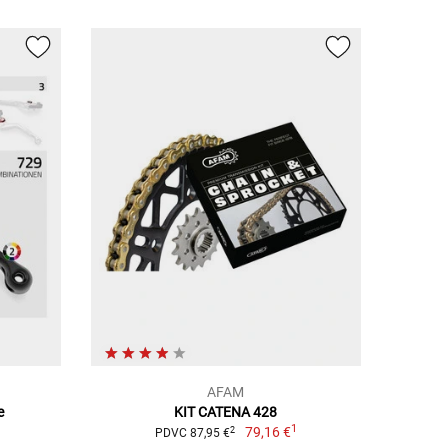
AFAM
e
KIT CATENA 428
1
79,16 €
2
PDVC 87,95 €