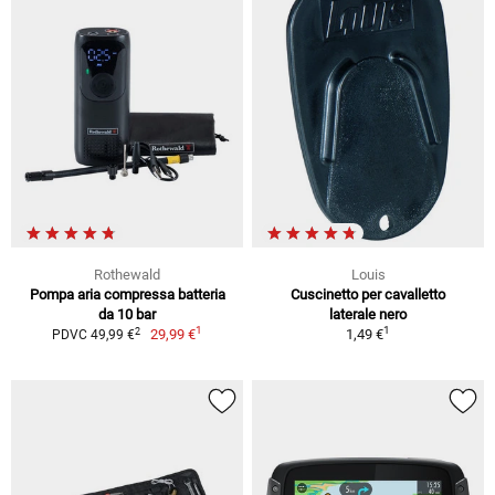
Rothewald
Louis
Pompa aria compressa batteria
Cuscinetto per cavalletto
da 10 bar
laterale nero
1
1
2
29,99 €
1,49 €
PDVC 49,99 €