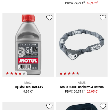
1
2
49,99 €
PDVC 99,99 €
Motul
ABUS
Liquido Freni Dot 4 Lv
Ionus 8900 Lucchetto A Catena
1
1
2
9,99 €
29,95 €
PDVC 60,95 €