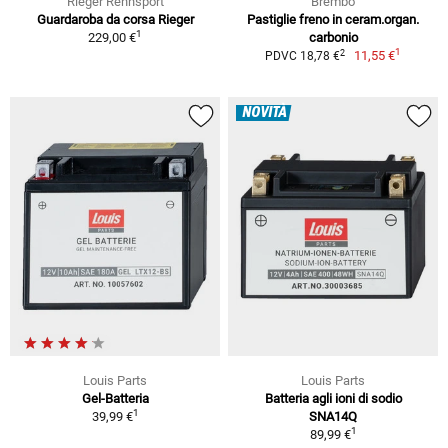
Rieger Rennsport
Brembo
Guardaroba da corsa Rieger
Pastiglie freno in ceram.organ.
1
229,00 €
carbonio
1
2
11,55 €
PDVC 18,78 €
NOVITÀ
Louis Parts
Louis Parts
Gel-Batteria
Batteria agli ioni di sodio
1
39,99 €
SNA14Q
1
89,99 €