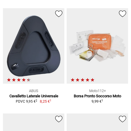
ABUS
Moto112+
Cavalletto Laterale Universale
Borsa Pronto Soccorso Moto
1
1
2
8,25 €
9,99 €
PDVC 9,95 €