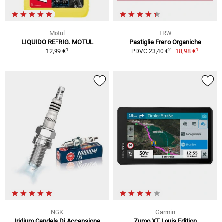
Motul
TRW
LIQUIDO REFRIG. MOTUL
Pastiglie Freno Organiche
1
1
2
12,99 €
18,98 €
PDVC 23,40 €
NGK
Garmin
Iridium Candela Di Accensione
Zumo XT Louis Edition