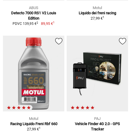
ABUS
Motul
Detecto 7000 RS1 V2 Louis
Liquido dei freni racing
1
Edition
27,99 €
1
2
89,95 €
PDVC 139,95 €
Motul
PAJ
Racing Liquido Freni Rbf 660
Vehicle Finder 4G 2.0 - GPS
1
27,99 €
Tracker