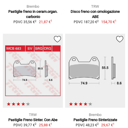
Brembo
TRW
Pastiglie freno in ceram.organ.
Disco freno con omologazione
carbonio
ABE
1
1
2
2
21,87 €
154,70 €
PDVC 35,56 €
PDVC 187,20 €
TRW
Brembo
Pastiglie Freno Sinter. Con Abe
Pastiglie Freno Sinterizzate
1
1
2
2
25,88 €
29,67 €
PDVC 39,77 €
PDVC 48,23 €