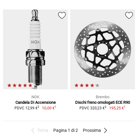
NGK
Brembo
Candela Di Accensione
Dischi freno omologati ECE R90
1
1
2
2
10,00 €
195,25 €
PDVC 12,99 €
PDVC 320,23 €
Torna
Pagina 1 di 2
Prossima