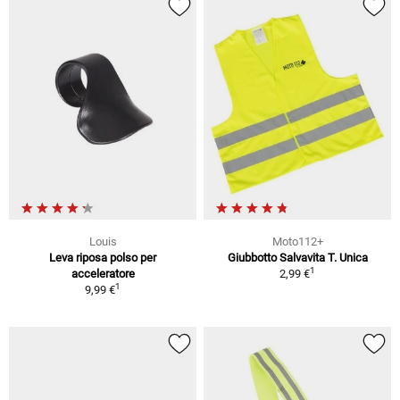
Louis
Moto112+
Leva riposa polso per
Giubbotto Salvavita T. Unica
1
acceleratore
2,99 €
1
9,99 €