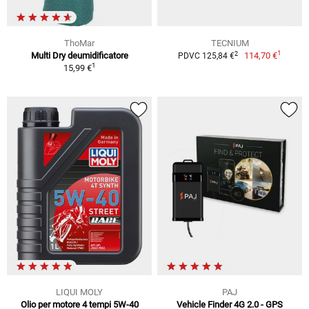
ThoMar
TECNIUM
1
2
Multi Dry deumidificatore
114,70 €
PDVC 125,84 €
1
15,99 €
LIQUI MOLY
PAJ
Olio per motore 4 tempi 5W-40
Vehicle Finder 4G 2.0 - GPS