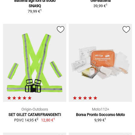
Batteria agli ioni di sodio
Gel-Batteria
1
SNA9Q
39,99 €
1
79,99 €
Origin-Outdoors
Moto112+
SET GILET CATARIFRANGENTI
Borsa Pronto Soccorso Moto
1
1
2
12,80 €
9,99 €
PDVC 14,95 €