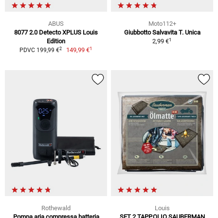
ABUS
Moto112+
8077 2.0 Detecto XPLUS Louis
Giubbotto Salvavita T. Unica
1
Edition
2,99 €
1
2
149,99 €
PDVC 199,99 €
Rothewald
Louis
Pompa aria compressa batteria
SET 2 TAPP.OLIO SAUBERMAN