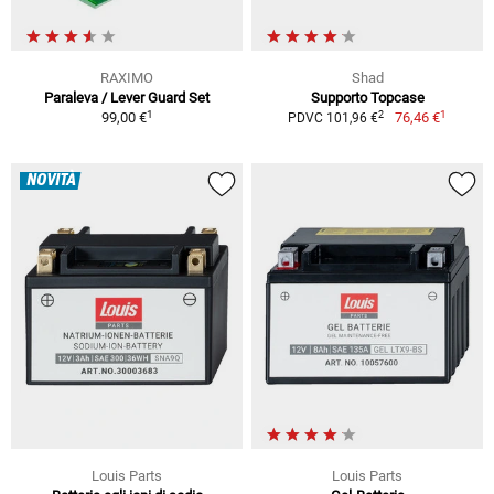
RAXIMO
Shad
Paraleva / Lever Guard Set
Supporto Topcase
1
1
2
99,00 €
76,46 €
PDVC 101,96 €
NOVITÀ
Louis Parts
Louis Parts