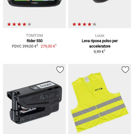
TOMTOM
Louis
Rider 550
Leva riposa polso per
1
2
279,00 €
acceleratore
PDVC 399,00 €
1
9,99 €