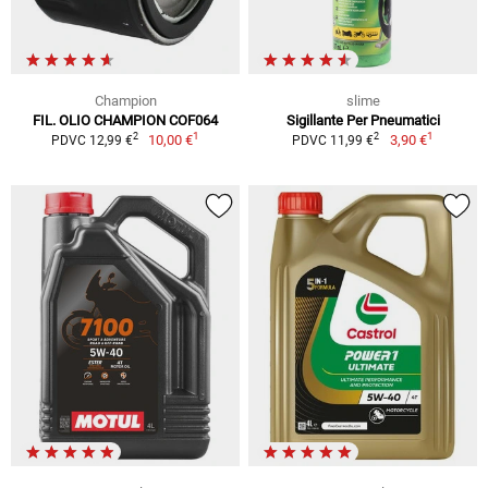
Champion
slime
FIL. OLIO CHAMPION COF064
Sigillante Per Pneumatici
1
1
2
2
10,00 €
3,90 €
PDVC 12,99 €
PDVC 11,99 €