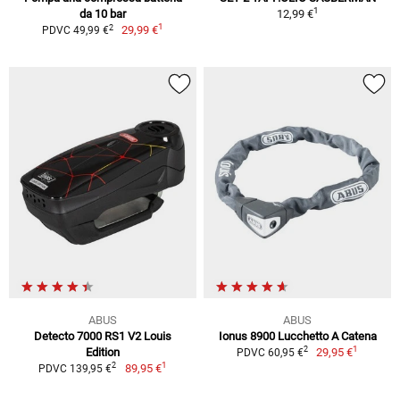
1
da 10 bar
12,99 €
1
2
29,99 €
PDVC 49,99 €
ABUS
ABUS
Detecto 7000 RS1 V2 Louis
Ionus 8900 Lucchetto A Catena
1
2
Edition
29,95 €
PDVC 60,95 €
1
2
89,95 €
PDVC 139,95 €