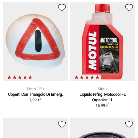
Moto112+
Motul
Copert. Con Triangolo Di Emerg.
Liquido refrig. Motocool FL
1
7,99 €
Organic+ 1L
1
16,99 €