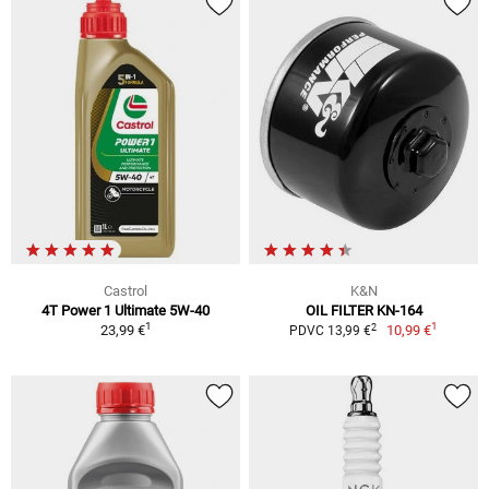
Castrol
K&N
4T Power 1 Ultimate 5W-40
OIL FILTER KN-164
1
1
2
23,99 €
10,99 €
PDVC 13,99 €