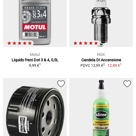
Motul
NGK
Liquido freni Dot 3 & 4, 0,5L
Candela Di Accensione
1
1
2
9,99 €
12,49 €
PDVC 12,99 €