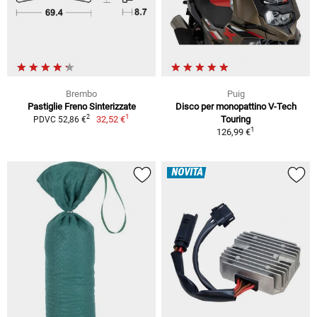
Brembo
Puig
Pastiglie Freno Sinterizzate
Disco per monopattino V-Tech
1
2
32,52 €
Touring
PDVC 52,86 €
1
126,99 €
NOVITÀ