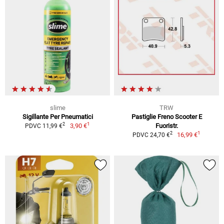
slime
TRW
Sigillante Per Pneumatici
Pastiglie Freno Scooter E
1
2
3,90 €
Fuoristr.
PDVC 11,99 €
1
2
16,99 €
PDVC 24,70 €