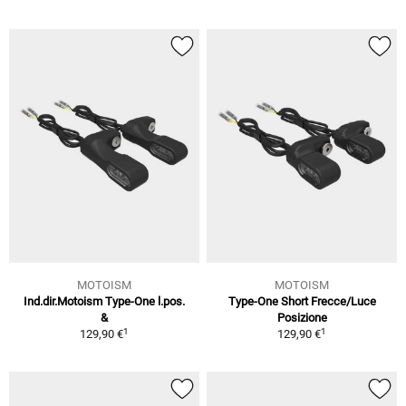
MOTOISM
MOTOISM
Ind.dir.Motoism Type-One l.pos.
Type-One Short Frecce/Luce
&
Posizione
1
1
129,90 €
129,90 €