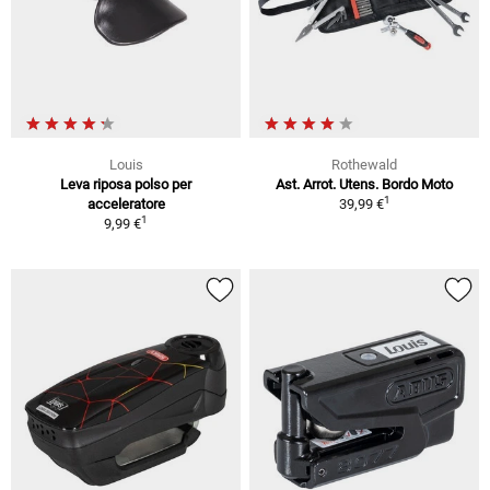
Louis
Rothewald
Leva riposa polso per
Ast. Arrot. Utens. Bordo Moto
1
acceleratore
39,99 €
1
9,99 €