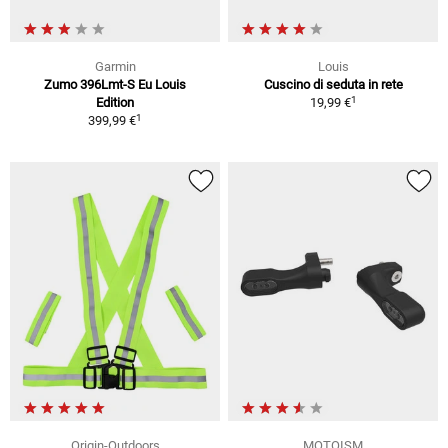
Garmin
Louis
Zumo 396Lmt-S Eu Louis
Cuscino di seduta in rete
1
Edition
19,99 €
1
399,99 €
Origin-Outdoors
MOTOISM