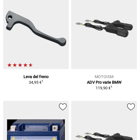
Leva del freno
MOTOISM
1
34,95 €
ADV Pro varie BMW
1
119,90 €