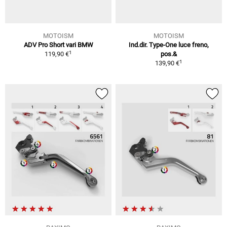
MOTOISM
MOTOISM
ADV Pro Short vari BMW
Ind.dir. Type-One luce freno,
1
119,90 €
pos.&
1
139,90 €