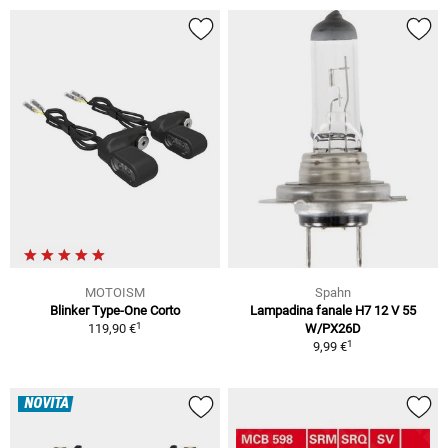
MOTOISM
Spahn
Blinker Type-One Corto
Lampadina fanale H7 12 V 55
1
119,90 €
W/PX26D
1
9,99 €
NOVITÀ