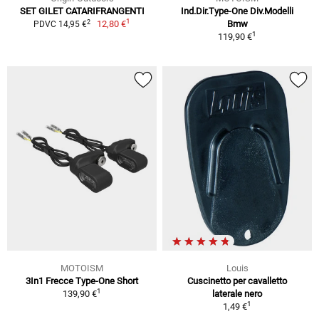
SET GILET CATARIFRANGENTI
Ind.Dir.Type-One Div.Modelli
1
2
12,80 €
Bmw
PDVC 14,95 €
1
119,90 €
MOTOISM
Louis
3In1 Frecce Type-One Short
Cuscinetto per cavalletto
1
139,90 €
laterale nero
1
1,49 €