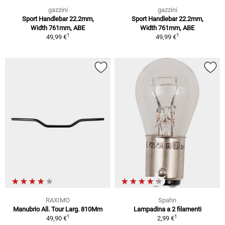
gazzini
gazzini
Sport Handlebar 22.2mm,
Sport Handlebar 22.2mm,
Width 761mm, ABE
Width 761mm, ABE
1
1
49,99 €
49,99 €
RAXIMO
Spahn
Manubrio All. Tour Larg. 810Mm
Lampadina a 2 filamenti
1
1
49,90 €
2,99 €