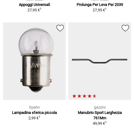
Appoggi Universali
Prolunga Per Leva Per 2039
1
1
27,95 €
27,95 €
Spahn
gazzini
Lampadina sferica piccola
Manubrio Sport Larghezza
1
2,99 €
761Mm
1
49,99 €