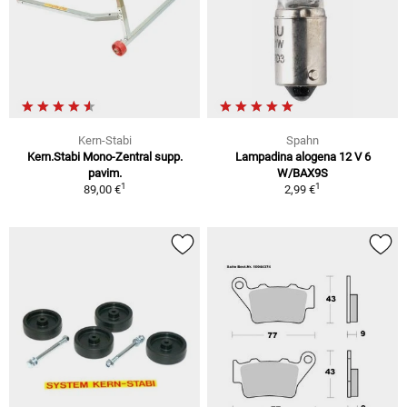
Kern-Stabi
Spahn
Kern.Stabi Mono-Zentral supp.
Lampadina alogena 12 V 6
pavim.
W/BAX9S
1
1
89,00 €
2,99 €