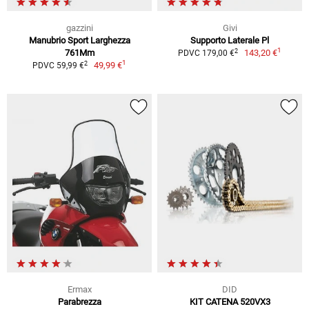
gazzini
Givi
Manubrio Sport Larghezza
Supporto Laterale Pl
1
2
761Mm
143,20 €
PDVC 179,00 €
1
2
49,99 €
PDVC 59,99 €
Ermax
DID
Parabrezza
KIT CATENA 520VX3