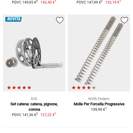
1
1
2
2
142,45 €
133,19 €
PDVC 149,95 €
PDVC 147,99 €
NOVITÀ
DID
Wirth Federn
Set catena: catena, pignone,
Molle Per Forcella Progressive
1
corona
139,95 €
1
2
127,22 €
PDVC 141,36 €