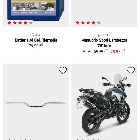
Delo
gazzini
Batteria Al Gel, Riempita
Manubrio Sport Larghezza
1
79,99 €
761Mm
1
2
28,97 €
PDVC 69,99 €