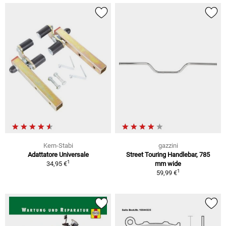
Kern-Stabi
gazzini
Adattatore Universale
Street Touring Handlebar, 785
1
34,95 €
mm wide
1
59,99 €