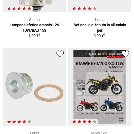
Spahn
Louis
Lampada sferica arancio 12V
Set anello di tenuta in alluminio
10W/BAU 15S
per
1
1
1,99 €
3,99 €
Louis
Moto Pool