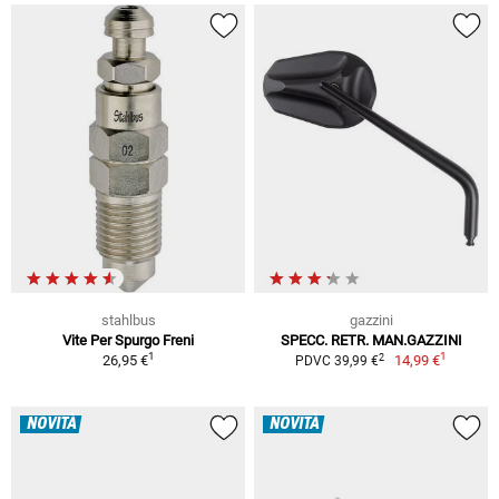
stahlbus
gazzini
Vite Per Spurgo Freni
SPECC. RETR. MAN.GAZZINI
1
1
2
26,95 €
14,99 €
PDVC 39,99 €
NOVITÀ
NOVITÀ