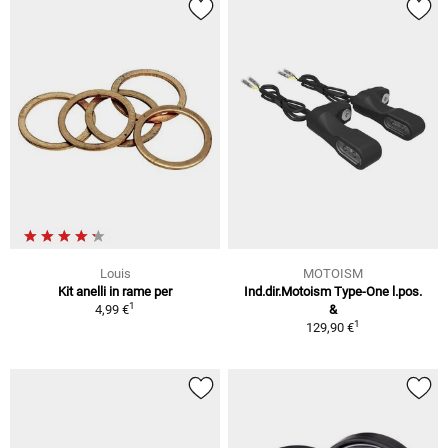
Louis
MOTOISM
Kit anelli in rame per
Ind.dir.Motoism Type-One l.pos.
1
4,99 €
&
1
129,90 €