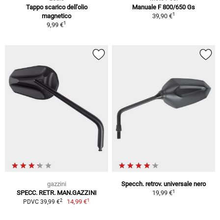
Tappo scarico dell'olio
Manuale F 800/650 Gs
1
magnetico
39,90 €
1
9,99 €
gazzini
Specch. retrov. universale nero
1
SPECC. RETR. MAN.GAZZINI
19,99 €
1
2
14,99 €
PDVC 39,99 €