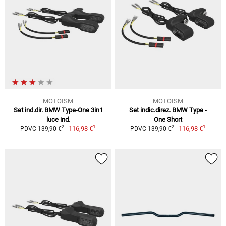
MOTOISM
MOTOISM
Set ind.dir. BMW Type-One 3in1
Set indic.direz. BMW Type -
luce ind.
One Short
1
1
2
2
116,98 €
116,98 €
PDVC 139,90 €
PDVC 139,90 €