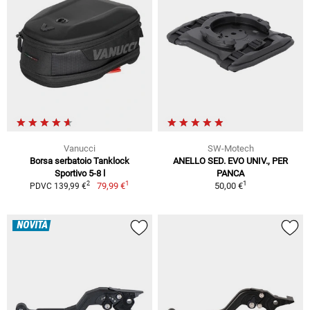
Vanucci
SW-Motech
Borsa serbatoio Tanklock
ANELLO SED. EVO UNIV., PER
Sportivo 5-8 l
PANCA
1
1
2
79,99 €
50,00 €
PDVC 139,99 €
NOVITÀ