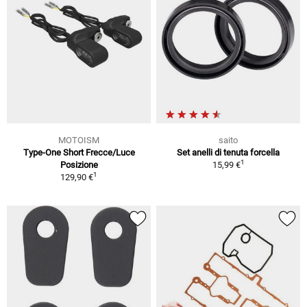
MOTOISM
saito
Type-One Short Frecce/Luce
Set anelli di tenuta forcella
1
Posizione
15,99 €
1
129,90 €