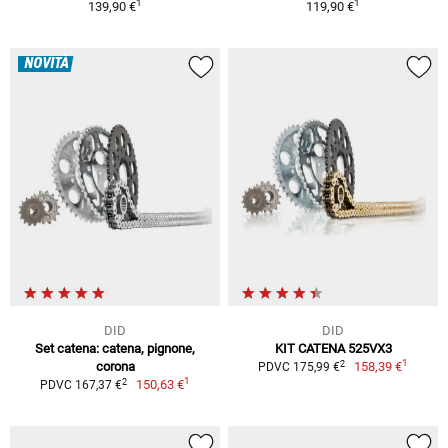
1
1
139,90 €
119,90 €
NOVITÀ
DID
DID
Set catena: catena, pignone,
KIT CATENA 525VX3
1
2
corona
158,39 €
PDVC 175,99 €
1
2
150,63 €
PDVC 167,37 €