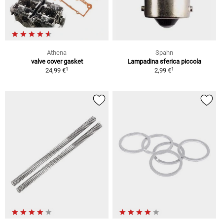
Athena
Spahn
valve cover gasket
Lampadina sferica piccola
1
1
24,99 €
2,99 €