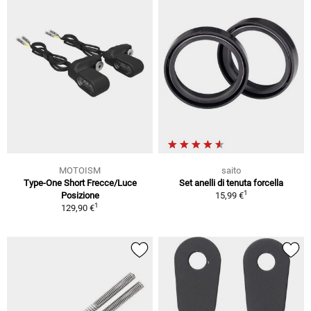
MOTOISM
saito
Type-One Short Frecce/Luce
Set anelli di tenuta forcella
1
Posizione
15,99 €
1
129,90 €