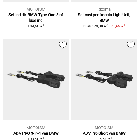
MOTOISM
Rizoma
Set ind.dir. BMW Type-One 3in1
Set cavi per freccia Light Unit,
luce ind.
BMW
1
1
2
149,90 €
21,69 €
PDVC 29,00 €
MOTOISM
MOTOISM
ADV PRO 3-in-1 vari BMW
ADV Pro Short vari BMW
1
1
139,90 €
119,90 €