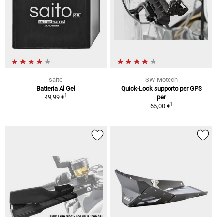
saito
SW-Motech
Batteria Al Gel
Quick-Lock supporto per GPS
1
49,99 €
per
1
65,00 €