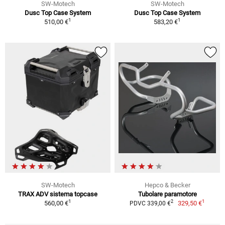
SW-Motech
SW-Motech
Dusc Top Case System
Dusc Top Case System
1
1
510,00 €
583,20 €
SW-Motech
Hepco & Becker
TRAX ADV sistema topcase
Tubolare paramotore
1
1
2
560,00 €
329,50 €
PDVC 339,00 €