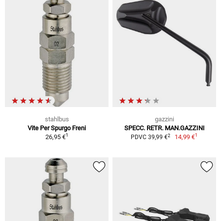
stahlbus
gazzini
Vite Per Spurgo Freni
SPECC. RETR. MAN.GAZZINI
1
1
2
26,95 €
14,99 €
PDVC 39,99 €