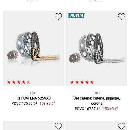
NOVITÀ
DID
DID
KIT CATENA 525VX3
Set catena: catena, pignone,
1
2
158,39 €
corona
PDVC 175,99 €
1
2
150,63 €
PDVC 167,37 €