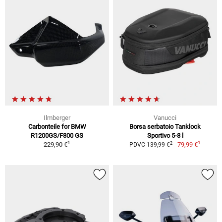
Ilmberger
Vanucci
Carbonteile for BMW
Borsa serbatoio Tanklock
R1200GS/F800 GS
Sportivo 5-8 l
1
1
2
229,90 €
79,99 €
PDVC 139,99 €