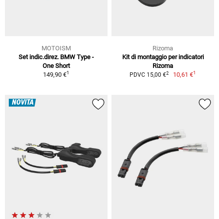
MOTOISM
Rizoma
Set indic.direz. BMW Type -
Kit di montaggio per indicatori
One Short
Rizoma
1
1
2
149,90 €
10,61 €
PDVC 15,00 €
NOVITÀ