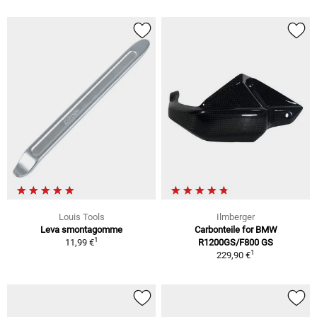
Louis Tools
Ilmberger
Leva smontagomme
Carbonteile for BMW
1
11,99 €
R1200GS/F800 GS
1
229,90 €