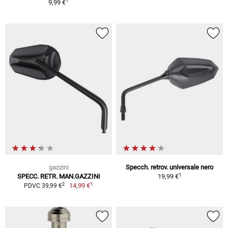
1
9,99 €
gazzini
Specch. retrov. universale nero
1
SPECC. RETR. MAN.GAZZINI
19,99 €
1
2
14,99 €
PDVC 39,99 €