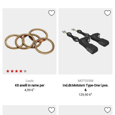
Louis
MOTOISM
Kit anelli in rame per
Ind.dir.Motoism Type-One l.pos.
1
4,99 €
&
1
129,90 €