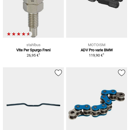
stahlbus
MOTOISM
Vite Per Spurgo Freni
ADV Pro varie BMW
1
1
26,95 €
119,90 €