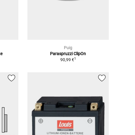
Puig
te
Paraspruzzi ClipOn
1
90,99 €