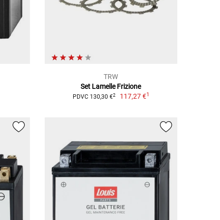
TRW
Set Lamelle Frizione
1
117,27 €
2
PDVC 130,30 €