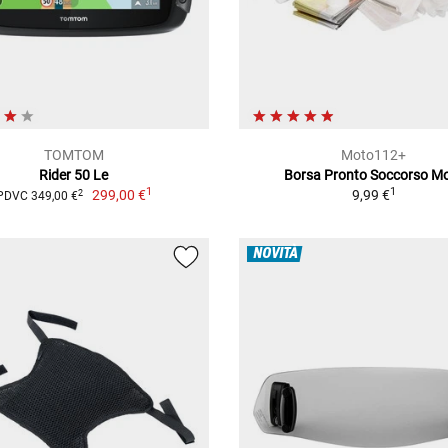
TOMTOM
Moto112+
Rider 50 Le
Borsa Pronto Soccorso M
1
1
299,00 €
9,99 €
2
PDVC 349,00 €
NOVITÀ