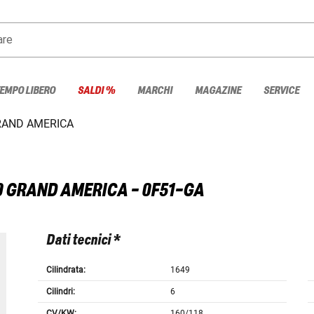
are
TEMPO LIBERO
SALDI %
MARCHI
MAGAZINE
SERVICE
RAND AMERICA
0 GRAND AMERICA - 0F51-GA
Dati tecnici *
Cilindrata:
1649
Cilindri:
6
CV/KW:
160/118