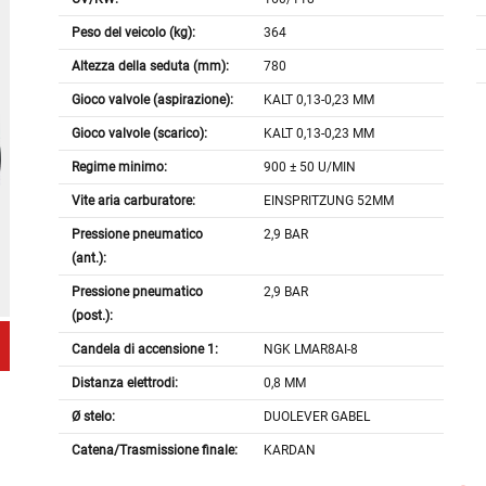
Peso del veicolo (kg):
364
Altezza della seduta (mm):
780
Gioco valvole (aspirazione):
KALT 0,13-0,23 MM
Gioco valvole (scarico):
KALT 0,13-0,23 MM
Regime minimo:
900 ± 50 U/MIN
Vite aria carburatore:
EINSPRITZUNG 52MM
Pressione pneumatico
2,9 BAR
(ant.):
Pressione pneumatico
2,9 BAR
(post.):
Candela di accensione 1:
NGK LMAR8AI-8
Distanza elettrodi:
0,8 MM
Ø stelo:
DUOLEVER GABEL
Catena/Trasmissione finale:
KARDAN