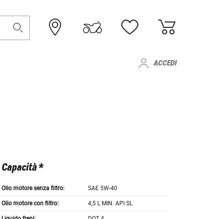
ACCEDI
Capacità *
Olio motore senza filtro:
SAE 5W-40
Olio motore con filtro:
4,5 L MIN. API SL
Liquido freni:
DOT 4