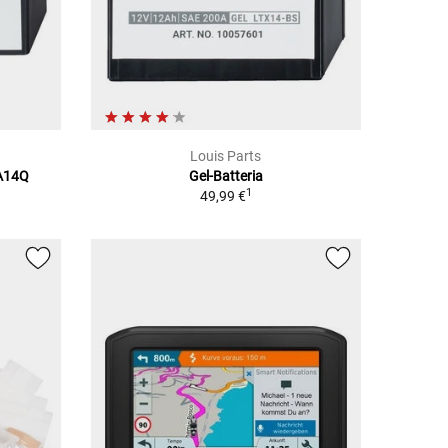
Louis Parts
NA14Q
Gel-Batteria
1
49,99 €