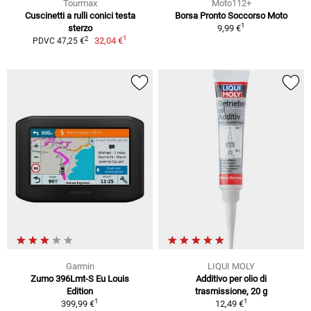
Tourmax
Moto112+
Cuscinetti a rulli conici testa
Borsa Pronto Soccorso Moto
1
sterzo
9,99 €
1
2
32,04 €
PDVC 47,25 €
Garmin
LIQUI MOLY
Zumo 396Lmt-S Eu Louis
Additivo per olio di
Edition
trasmissione, 20 g
1
1
399,99 €
12,49 €