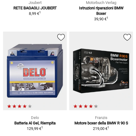
Joubert
Motorbuch Verlag
RETE BAGAGLI JOUBERT
Istruzioni riparazioni BMW
1
8,99 €
Boxer
1
39,90 €
Delo
Franzis
Batteria Al Gel, Riempita
Motore boxer della BMW R 90 S
1
1
129,99 €
219,00 €