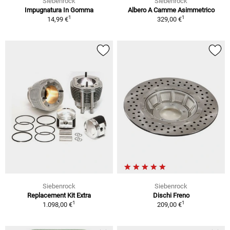
Siebenrock
Siebenrock
Impugnatura In Gomma
Albero A Camme Asimmetrico
1
1
14,99 €
329,00 €
Siebenrock
Siebenrock
Replacement Kit Extra
Dischi Freno
1
1
1.098,00 €
209,00 €