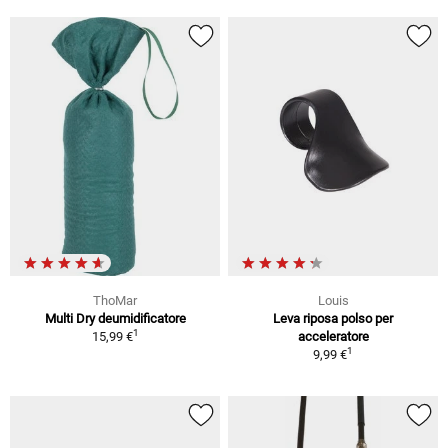
ThoMar
Louis
Multi Dry deumidificatore
Leva riposa polso per
1
15,99 €
acceleratore
1
9,99 €