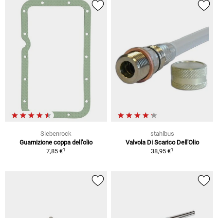
Siebenrock
stahlbus
Guarnizione coppa dell'olio
Valvola Di Scarico Dell'Olio
1
1
7,85 €
38,95 €