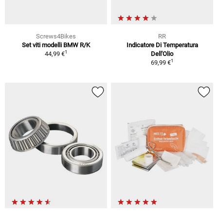
Screws4Bikes
RR
Set viti modelli BMW R/K
Indicatore Di Temperatura
1
44,99 €
Dell'Olio
1
69,99 €