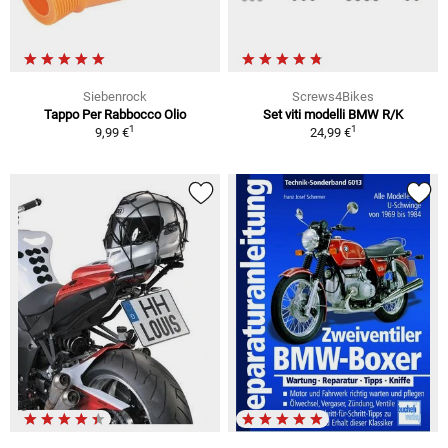
Siebenrock
Screws4Bikes
Tappo Per Rabbocco Olio
Set viti modelli BMW R/K
1
1
9,99 €
24,99 €