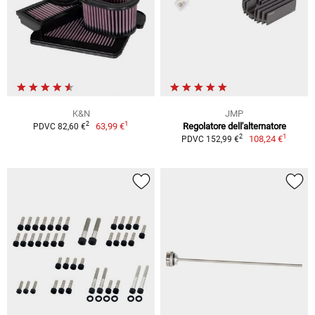
K&N
JMP
1
2
63,99 €
Regolatore dell'alternatore
PDVC 82,60 €
1
2
108,24 €
PDVC 152,99 €