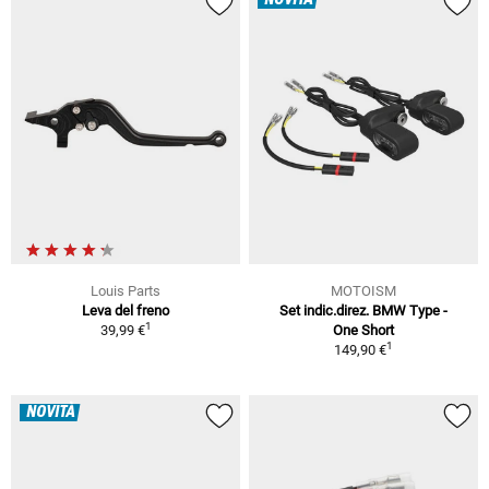
Louis Parts
MOTOISM
Leva del freno
Set indic.direz. BMW Type -
1
39,99 €
One Short
1
149,90 €
NOVITÀ