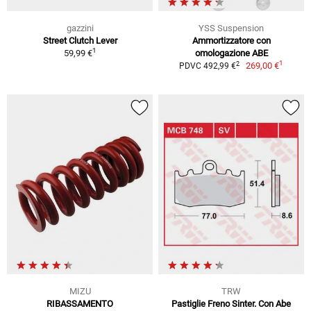
gazzini
YSS Suspension
Street Clutch Lever
Ammortizzatore con
1
59,99 €
omologazione ABE
1
2
269,00 €
PDVC 492,99 €
MIZU
TRW
RIBASSAMENTO
Pastiglie Freno Sinter. Con Abe