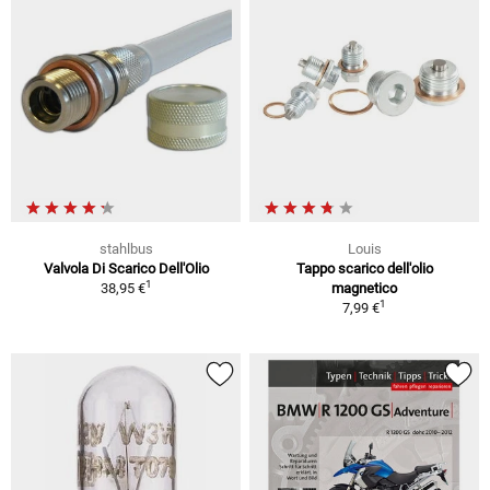
stahlbus
Louis
Valvola Di Scarico Dell'Olio
Tappo scarico dell'olio
1
38,95 €
magnetico
1
7,99 €