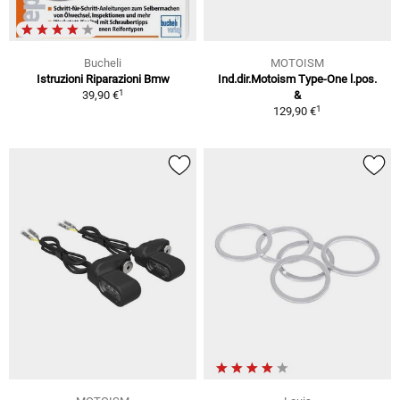
Bucheli
MOTOISM
Istruzioni Riparazioni Bmw
Ind.dir.Motoism Type-One l.pos.
1
39,90 €
&
1
129,90 €