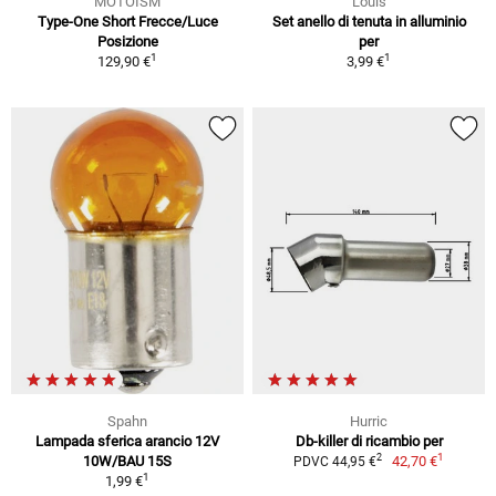
MOTOISM
Louis
Type-One Short Frecce/Luce
Set anello di tenuta in alluminio
Posizione
per
1
1
129,90 €
3,99 €
Spahn
Hurric
Lampada sferica arancio 12V
Db-killer di ricambio per
1
2
10W/BAU 15S
42,70 €
PDVC 44,95 €
1
1,99 €