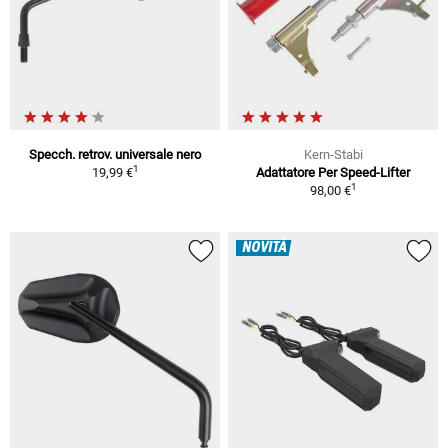
Specch. retrov. universale nero
Kern-Stabi
1
19,99 €
Adattatore Per Speed-Lifter
1
98,00 €
NOVITÀ