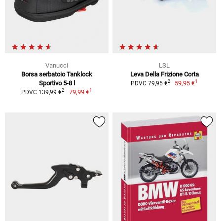
Vanucci
LSL
Borsa serbatoio Tanklock
Leva Della Frizione Corta
1
2
Sportivo 5-8 l
59,95 €
PDVC 79,95 €
1
2
79,99 €
PDVC 139,99 €