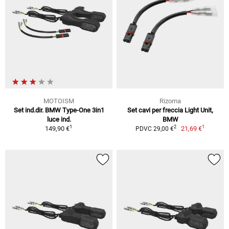
MOTOISM
Rizoma
Set ind.dir. BMW Type-One 3in1
Set cavi per freccia Light Unit,
luce ind.
BMW
1
1
2
149,90 €
21,69 €
PDVC 29,00 €