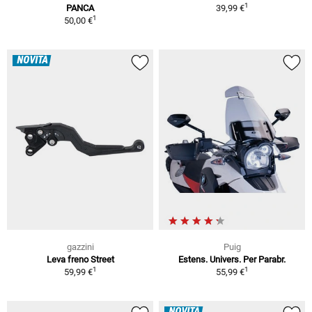
1
PANCA
39,99 €
1
50,00 €
NOVITÀ
gazzini
Puig
Leva freno Street
Estens. Univers. Per Parabr.
1
1
59,99 €
55,99 €
NOVITÀ