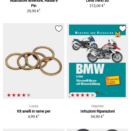
Adattatore anteriore, Radial e
Leva freno 3D
1
Pin
212,00 €
1
29,95 €
Louis
Haynes
Kit anelli in rame per
Istruzioni Riparazioni
1
1
4,99 €
34,90 €