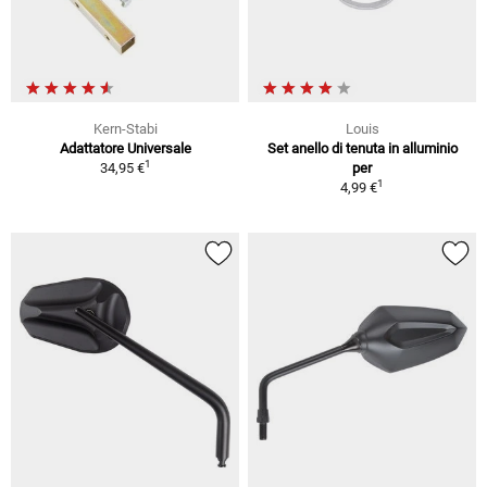
Kern-Stabi
Louis
Adattatore Universale
Set anello di tenuta in alluminio
1
34,95 €
per
1
4,99 €