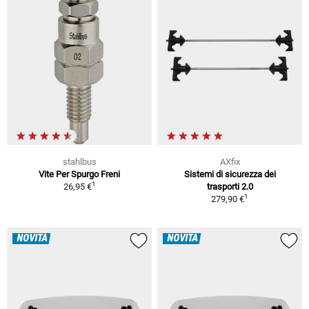
stahlbus
AXfix
Vite Per Spurgo Freni
Sistemi di sicurezza dei
1
26,95 €
trasporti 2.0
1
279,90 €
NOVITÀ
NOVITÀ