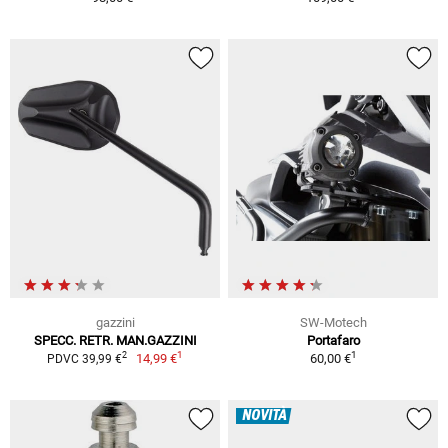
gazzini
SW-Motech
SPECC. RETR. MAN.GAZZINI
Portafaro
1
1
2
14,99 €
60,00 €
PDVC 39,99 €
NOVITÀ