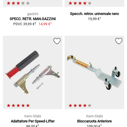
gazzini
Specch. retrov. universale nero
1
SPECC. RETR. MAN.GAZZINI
19,99 €
1
2
14,99 €
PDVC 39,99 €
Kern-Stabi
Kern-Stabi
Adattatore Per Speed-Lifter
Bloccaruota Anteriore
1
1
98,00 €
109,00 €