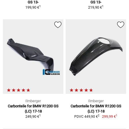
GS 13-
GS 13-
1
1
199,90 €
219,90 €
Ilmberger
Ilmberger
Carbonteile for BMW R1200 GS
Carbonteile for BMW R1200 GS
(LC) 17-18
(LC) 17-18
1
1
2
249,90 €
299,99 €
PDVC 449,90 €