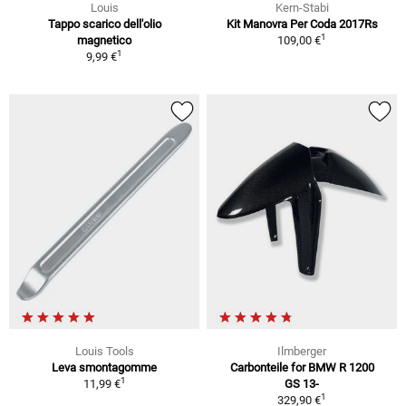
Louis
Kern-Stabi
Tappo scarico dell'olio
Kit Manovra Per Coda 2017Rs
1
magnetico
109,00 €
1
9,99 €
Louis Tools
Ilmberger
Leva smontagomme
Carbonteile for BMW R 1200
1
11,99 €
GS 13-
1
329,90 €