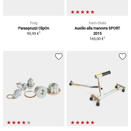
Puig
Kern-Stabi
Paraspruzzi ClipOn
Ausilio alla manovra SPORT
1
90,99 €
2015
1
165,00 €