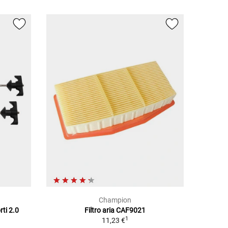
Champion
rti 2.0
Filtro aria CAF9021
1
11,23 €