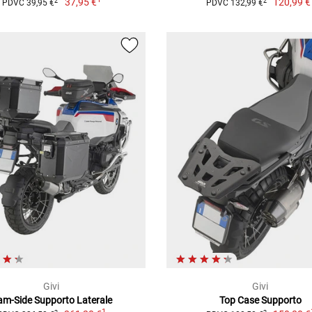
37,95 €
120,99 €
2
2
PDVC 39,95 €
PDVC 132,99 €
Givi
Givi
am-Side Supporto Laterale
Top Case Supporto
1