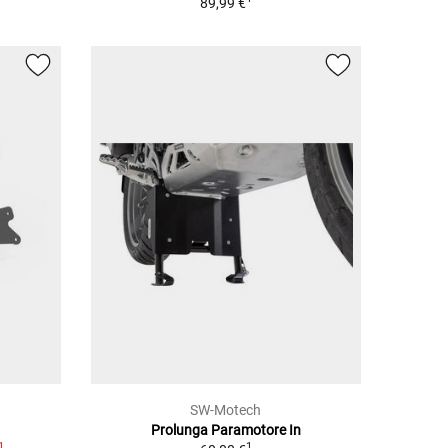
89,99 €
SW-Motech
Prolunga Paramotore In
1
1