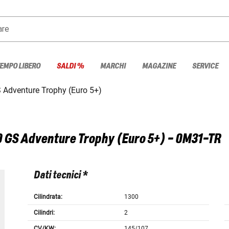
are
TEMPO LIBERO
SALDI %
MARCHI
MAGAZINE
SERVICE
 Adventure Trophy (Euro 5+)
0 GS Adventure Trophy (Euro 5+) - 0M31-TR
Dati tecnici *
Cilindrata:
1300
Cilindri:
2
CV/KW:
145/107