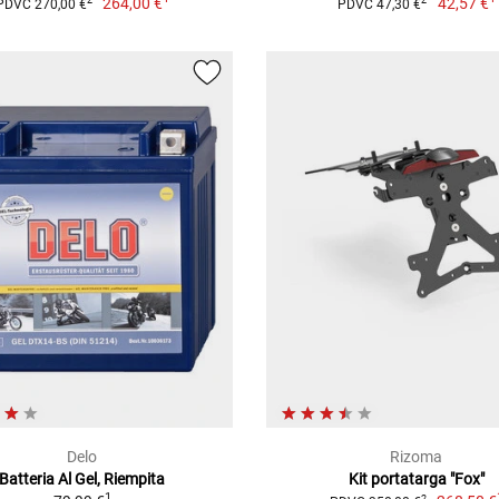
264,00 €
42,57 €
2
2
PDVC 270,00 €
PDVC 47,30 €
Delo
Rizoma
Batteria Al Gel, Riempita
Kit portatarga "Fox"
1
2