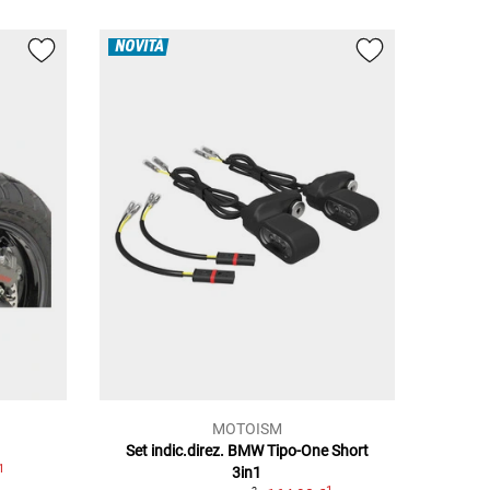
NOVITÀ
MOTOISM
Set indic.direz. BMW Tipo-One Short
1
3in1