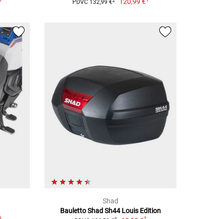
120,99 €
2
PDVC 132,99 €
Shad
Bauletto Shad Sh44 Louis Edition
1
1