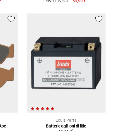
69,99 €
2
PDVC 136,59 €
Louis Parts
 Abe
Batterie agli ioni di litio
1