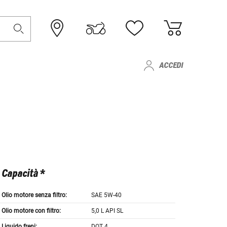
ACCEDI
Capacità *
Olio motore senza filtro:
SAE 5W-40
Olio motore con filtro:
5,0 L API SL
Liquido freni:
DOT 4