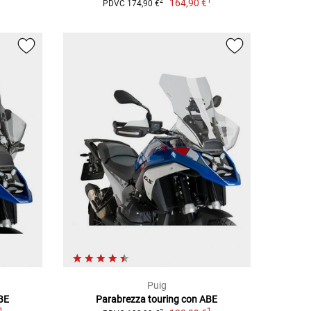
1
164,90 €
2
PDVC 174,90 €
Puig
ABE
Parabrezza touring con ABE
1
1