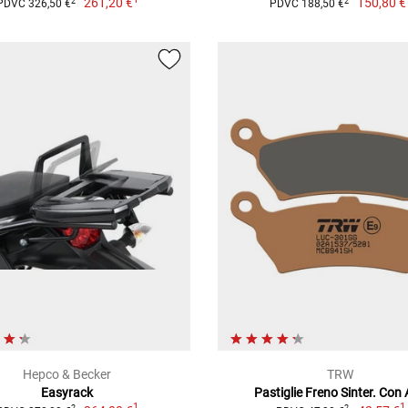
261,20 €
150,80 €
2
2
PDVC 326,50 €
PDVC 188,50 €
Hepco & Becker
TRW
Easyrack
Pastiglie Freno Sinter. Con
1
1