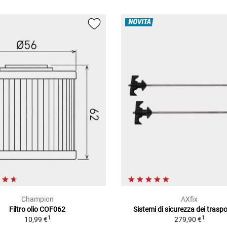
NOVITÀ
Champion
AXfix
Filtro olio COF062
Sistemi di sicurezza dei traspo
1
1
10,99 €
279,90 €