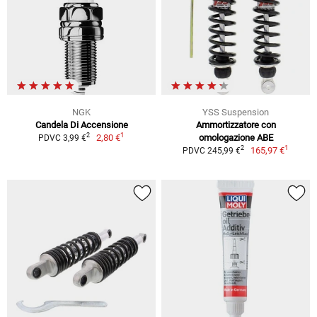
NGK
YSS Suspension
Candela Di Accensione
Ammortizzatore con
1
2
2,80 €
omologazione ABE
PDVC 3,99 €
1
2
165,97 €
PDVC 245,99 €