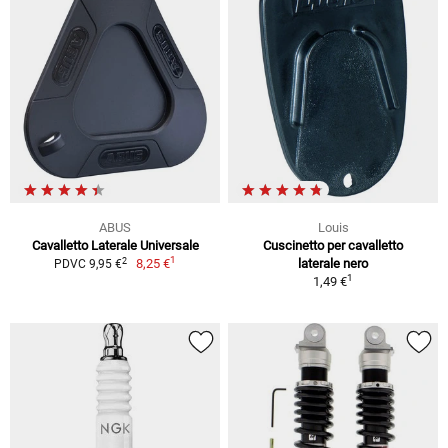
ABUS
Louis
Cavalletto Laterale Universale
Cuscinetto per cavalletto
1
2
8,25 €
laterale nero
PDVC 9,95 €
1
1,49 €