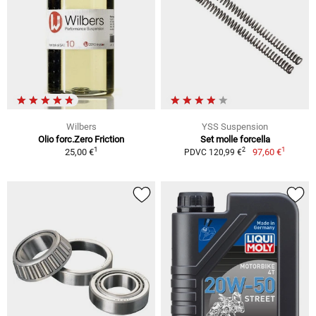
Wilbers
YSS Suspension
Olio forc.Zero Friction
Set molle forcella
1
1
2
25,00 €
97,60 €
PDVC 120,99 €