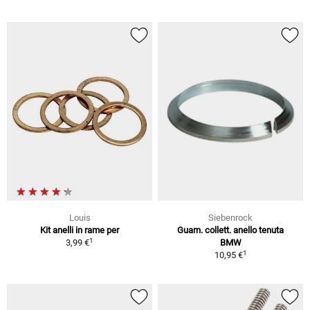
Louis
Siebenrock
Kit anelli in rame per
Guarn. collett. anello tenuta
1
3,99 €
BMW
1
10,95 €