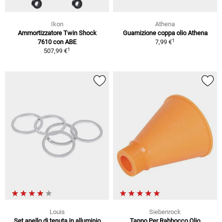
Ikon
Athena
Ammortizzatore Twin Shock
Guarnizione coppa olio Athena
1
7610 con ABE
7,99 €
1
507,99 €
Louis
Siebenrock
Set anello di tenuta in alluminio
Tappo Per Rabbocco Olio