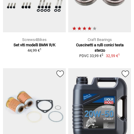
Screws4Bikes
Craft Bearings
Set viti modelli BMW R/K
Cuscinetti a rulli conici testa
1
44,99 €
sterzo
1
2
32,59 €
PDVC 33,99 €