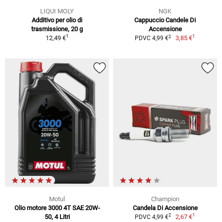
LIQUI MOLY
NGK
Additivo per olio di
Cappuccio Candele Di
trasmissione, 20 g
Accensione
1
1
2
12,49 €
3,85 €
PDVC 4,99 €
Motul
Champion
Olio motore 3000 4T SAE 20W-
Candela Di Accensione
1
2
50, 4 Litri
2,67 €
PDVC 4,99 €