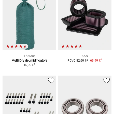
ThoMar
K&N
1
2
Multi Dry deumidificatore
63,99 €
PDVC 82,60 €
1
15,99 €