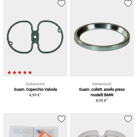
Siebenrock
Siebenrock
Guarn. Coperchio Valvola
Guarn. collett. anello press
1
4,99 €
modelli BMW
1
8,95 €