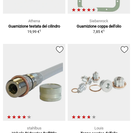
Athena
Siebenrock
Guarnizione testata del cilindro
Guarnizione coppa dell'olio
1
1
19,99 €
7,85 €
stahlbus
Louis