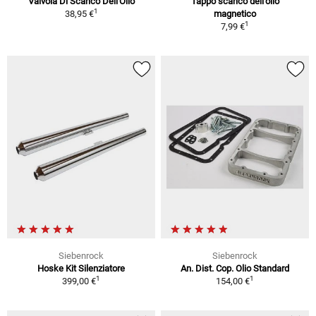
Valvola Di Scarico Dell'Olio
Tappo scarico dell'olio
1
38,95 €
magnetico
1
7,99 €
Siebenrock
Siebenrock
Hoske Kit Silenziatore
An. Dist. Cop. Olio Standard
1
1
399,00 €
154,00 €