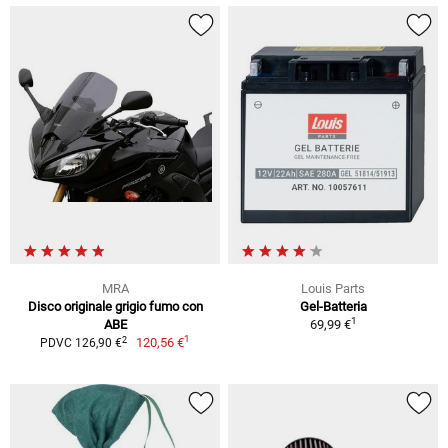
MRA
Louis Parts
Disco originale grigio fumo con
Gel-Batteria
1
ABE
69,99 €
1
2
120,56 €
PDVC 126,90 €