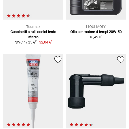
Tourmax
LIQUI MOLY
Cuscinetti a rulli conici testa
Olio per motore 4 tempi 20W-50
1
sterzo
18,49 €
1
2
32,04 €
PDVC 47,25 €