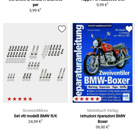
1
per
9,99 €
1
3,99 €
Screws4Bikes
Motorbuch Verlag
Set viti modelli BMW R/K
Istruzioni riparazioni BMW
1
24,99 €
Boxer
1
39,90 €