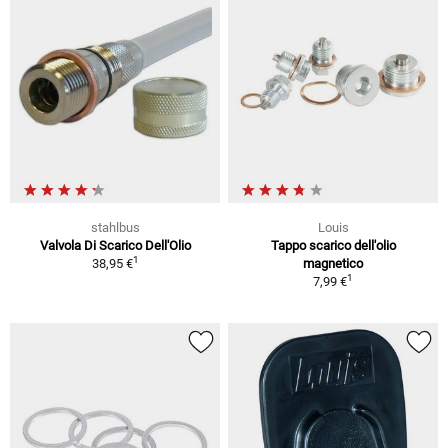
stahlbus
Louis
Valvola Di Scarico Dell'Olio
Tappo scarico dell'olio
1
38,95 €
magnetico
1
7,99 €