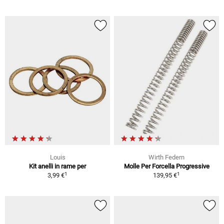
Louis
Wirth Federn
Kit anelli in rame per
Molle Per Forcella Progressive
1
1
3,99 €
139,95 €