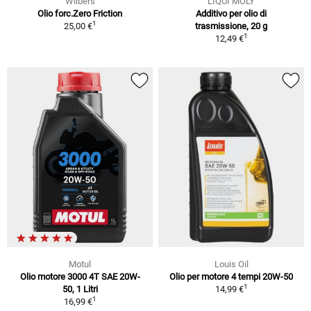
Wilbers
LIQUI MOLY
Olio forc.Zero Friction
Additivo per olio di
1
25,00 €
trasmissione, 20 g
1
12,49 €
Motul
Louis Oil
Olio motore 3000 4T SAE 20W-
Olio per motore 4 tempi 20W-50
1
50, 1 Litri
14,99 €
1
16,99 €