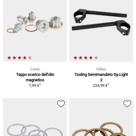
Louis
Gilles
Tappo scarico dell'olio
Tooling Semimanubrio Gp.Light
magnetico
2
1
1
7,99 €
224,99 €