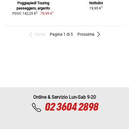
Poggiapiedi Touring
Nottolini
1
passeggero, argento
19,95 €
1
2
79,99 €
PDVC 142,29 €
Torna
Pagina 1 di 5
Prossima
Ordine & Servizio Lun-Sab 9-20
02 3604 2898