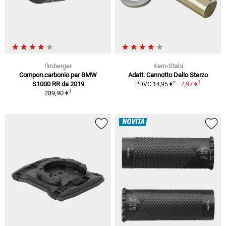
Ilmberger
Kern-Stabi
Compon.carbonio per BMW
Adatt. Cannotto Dello Sterzo
1
2
S1000 RR da 2019
7,97 €
PDVC 14,95 €
1
289,90 €
NOVITÀ