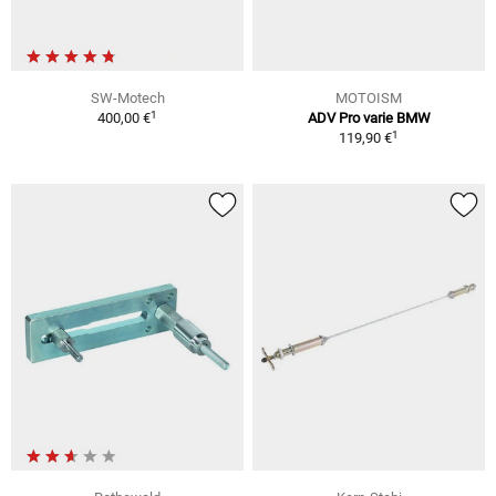
SW-Motech
MOTOISM
1
400,00 €
ADV Pro varie BMW
1
119,90 €