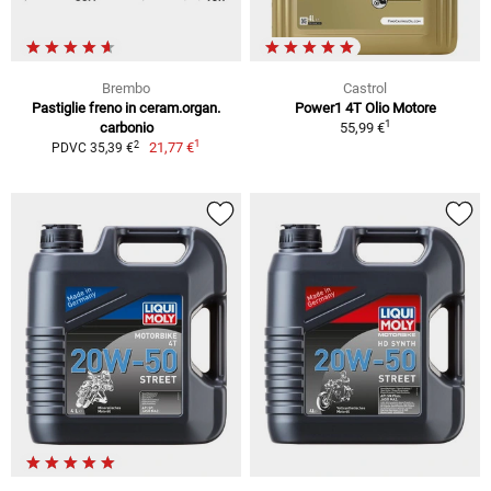
Brembo
Castrol
Pastiglie freno in ceram.organ.
Power1 4T Olio Motore
1
carbonio
55,99 €
1
2
21,77 €
PDVC 35,39 €