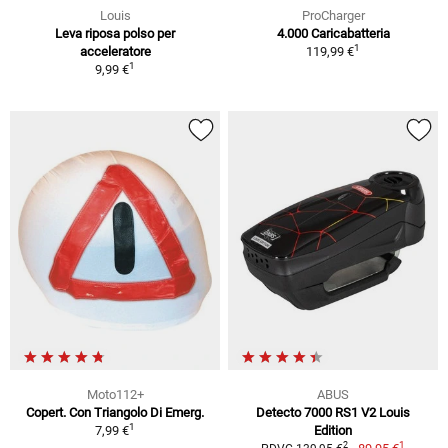
Louis
ProCharger
Leva riposa polso per
4.000 Caricabatteria
1
acceleratore
119,99 €
1
9,99 €
Moto112+
ABUS
Copert. Con Triangolo Di Emerg.
Detecto 7000 RS1 V2 Louis
1
7,99 €
Edition
1
2