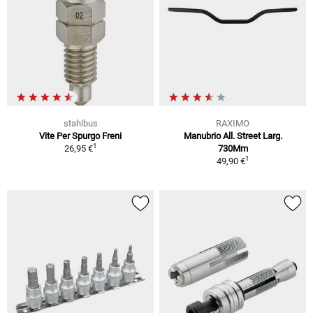
stahlbus
RAXIMO
Vite Per Spurgo Freni
Manubrio All. Street Larg.
1
26,95 €
730Mm
1
49,90 €