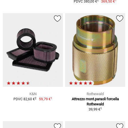
1
2
369,50 €
PDVC 380,00 €
K&N
Rothewald
1
2
59,79 €
Attrezzo mont.paraoli forcella
PDVC 82,60 €
Rothewald
1
39,99 €