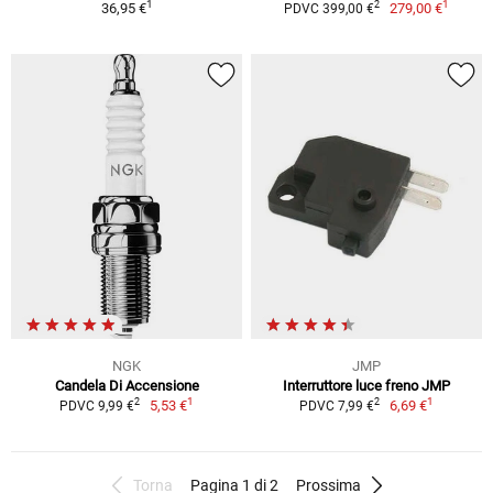
1
1
2
36,95 €
279,00 €
PDVC 399,00 €
NGK
JMP
Candela Di Accensione
Interruttore luce freno JMP
1
1
2
2
5,53 €
6,69 €
PDVC 9,99 €
PDVC 7,99 €
Torna
Pagina 1 di 2
Prossima