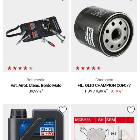
Rothewald
Champion
Ast. Arrot. Utens. Bordo Moto
FIL. OLIO CHAMPION COF077
1
1
2
39,99 €
8,19 €
PDVC 9,99 €