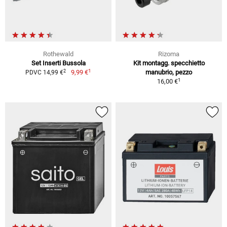
Rothewald
Rizoma
Set Inserti Bussola
Kit montagg. specchietto
1
2
9,99 €
manubrio, pezzo
PDVC 14,99 €
1
16,00 €