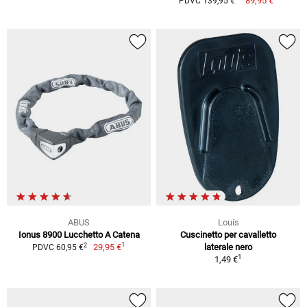
89,95 €
PDVC 139,95 €
ABUS
Louis
Ionus 8900 Lucchetto A Catena
Cuscinetto per cavalletto
1
2
29,95 €
laterale nero
PDVC 60,95 €
1
1,49 €