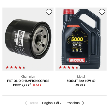
Champion
Motul
FILT OLIO CHAMPION COF038
5000 4T Sae 10W-40
1
1
2
8,44 €
49,99 €
PDVC 9,99 €
Torna
Pagina 1 di 2
Prossima