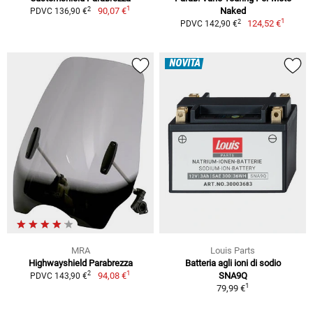
1
2
90,07 €
Naked
PDVC 136,90 €
1
2
124,52 €
PDVC 142,90 €
NOVITÀ
MRA
Louis Parts
Highwayshield Parabrezza
Batteria agli ioni di sodio
1
2
94,08 €
SNA9Q
PDVC 143,90 €
1
79,99 €