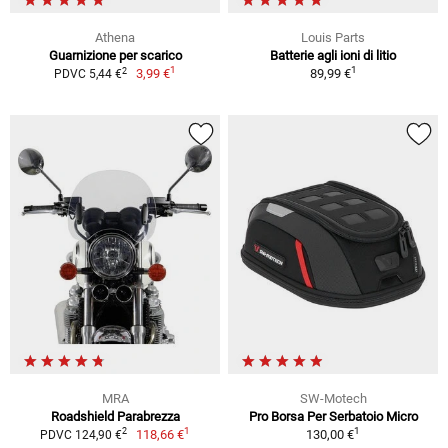
Athena
Louis Parts
Guarnizione per scarico
Batterie agli ioni di litio
1
1
2
3,99 €
89,99 €
PDVC 5,44 €
MRA
SW-Motech
Roadshield Parabrezza
Pro Borsa Per Serbatoio Micro
1
1
2
118,66 €
130,00 €
PDVC 124,90 €