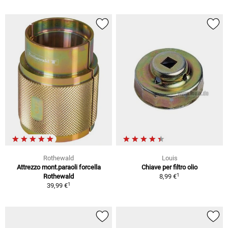
Rothewald
Louis
Attrezzo mont.paraoli forcella
Chiave per filtro olio
1
Rothewald
8,99 €
1
39,99 €