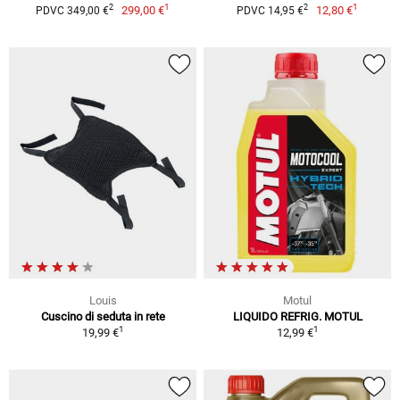
1
1
2
2
299,00 €
12,80 €
PDVC 349,00 €
PDVC 14,95 €
Louis
Motul
Cuscino di seduta in rete
LIQUIDO REFRIG. MOTUL
1
1
19,99 €
12,99 €