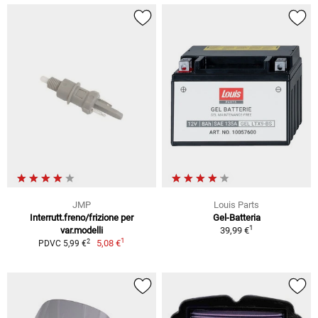
JMP
Louis Parts
Interrutt.freno/frizione per
Gel-Batteria
1
var.modelli
39,99 €
1
2
5,08 €
PDVC 5,99 €