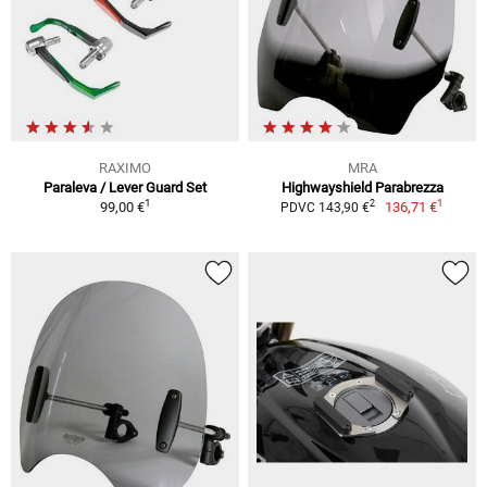
RAXIMO
MRA
Paraleva / Lever Guard Set
Highwayshield Parabrezza
1
1
2
99,00 €
136,71 €
PDVC 143,90 €