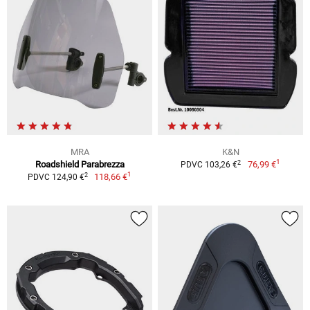
MRA
K&N
1
2
Roadshield Parabrezza
76,99 €
PDVC 103,26 €
1
2
118,66 €
PDVC 124,90 €