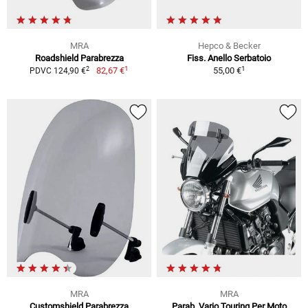
MRA
Hepco & Becker
Roadshield Parabrezza
Fiss. Anello Serbatoio
1
1
2
82,67 €
55,00 €
PDVC 124,90 €
MRA
MRA
Customshield Parabrezza
Parab. Vario Touring Per Moto