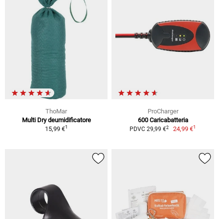
ThoMar
ProCharger
Multi Dry deumidificatore
600 Caricabatteria
1
1
2
15,99 €
24,99 €
PDVC 29,99 €