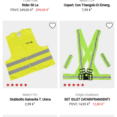
TOMTOM
Moto112+
Rider 50 Le
Copert. Con Triangolo Di Emerg.
1
1
2
299,00 €
7,99 €
PDVC 349,00 €
Moto112+
Origin-Outdoors
Giubbotto Salvavita T. Unica
SET GILET CATARIFRANGENTI
1
1
2
2,99 €
12,80 €
PDVC 14,95 €