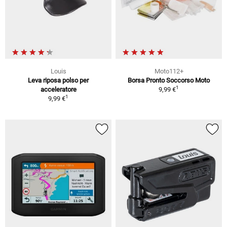
Louis
Moto112+
Leva riposa polso per
Borsa Pronto Soccorso Moto
1
acceleratore
9,99 €
1
9,99 €