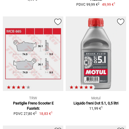
1
2
49,99 €
PDVC 99,99 €
TRW
Motul
Pastiglie Freno Scooter E
Liquido freni Dot 5.1, 0,5 litri
1
Fuoristr.
11,99 €
1
2
18,83 €
PDVC 27,80 €