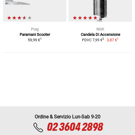
Puig
NGK
Paramani Scooter
Candela Di Accensione
1
1
2
59,99 €
3,87 €
PDVC 7,99 €
Ordine & Servizio Lun-Sab 9-20
02 3604 2898