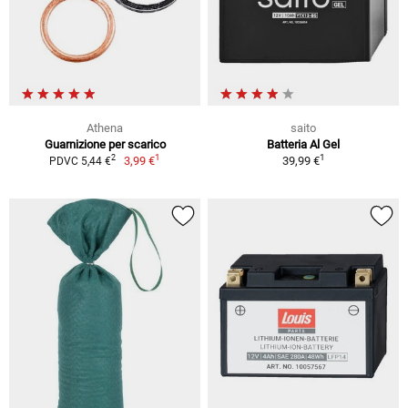
Athena
saito
Guarnizione per scarico
Batteria Al Gel
1
1
2
3,99 €
39,99 €
PDVC 5,44 €