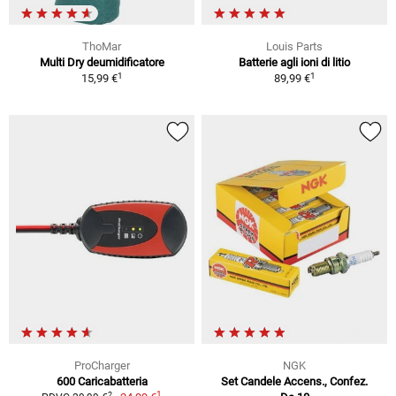
ThoMar
Louis Parts
Multi Dry deumidificatore
Batterie agli ioni di litio
1
1
15,99 €
89,99 €
ProCharger
NGK
600 Caricabatteria
Set Candele Accens., Confez.
1
2