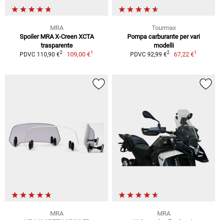
MRA
Tourmax
Spoiler MRA X-Creen XCTA
Pompa carburante per vari
trasparente
modelli
1
1
2
2
109,00 €
67,22 €
PDVC 110,90 €
PDVC 92,99 €
MRA
MRA