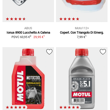
ABUS
Moto112+
Ionus 8900 Lucchetto A Catena
Copert. Con Triangolo Di Emerg.
1
1
2
29,95 €
7,99 €
PDVC 60,95 €