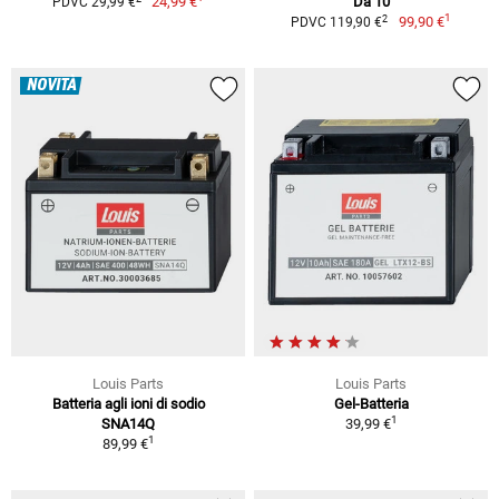
24,99 €
Da 10
PDVC 29,99 €
1
2
99,90 €
PDVC 119,90 €
NOVITÀ
Louis Parts
Louis Parts
Batteria agli ioni di sodio
Gel-Batteria
1
SNA14Q
39,99 €
1
89,99 €