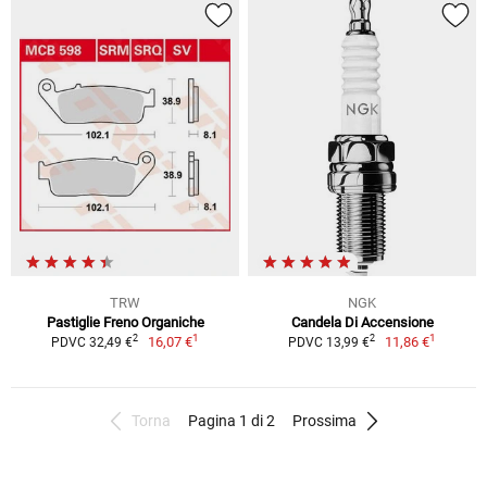
TRW
NGK
Pastiglie Freno Organiche
Candela Di Accensione
1
1
2
2
16,07 €
11,86 €
PDVC 32,49 €
PDVC 13,99 €
Torna
Pagina 1 di 2
Prossima