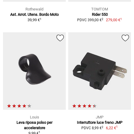
Rothewald
TOMTOM
Ast. Arrot. Utens. Bordo Moto
Rider 550
1
1
2
39,99 €
279,00 €
PDVC 399,00 €
Louis
JMP
Leva riposa polso per
Interruttore luce freno JMP
1
2
acceleratore
6,22 €
PDVC 8,99 €
1
9,99 €