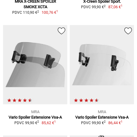
MRA X-CREEN SPOILER
X-Creen Spoiler Sport.
1
2
SMOKE XCTA
87,06 €
PDVC 99,90 €
1
2
100,76 €
PDVC 110,90 €
MRA
MRA
Vario Spoiler Estensione Vsa-A
Vario Spoiler Estensione Vsa-A
1
1
2
2
85,62 €
86,44 €
PDVC 99,90 €
PDVC 99,90 €