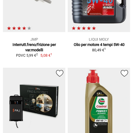
JMP
LIQUI MOLY
Interrutt.freno/frizione per
Olio per motore 4 tempi 5W-40
1
var.modelli
80,49 €
1
2
5,08 €
PDVC 5,99 €