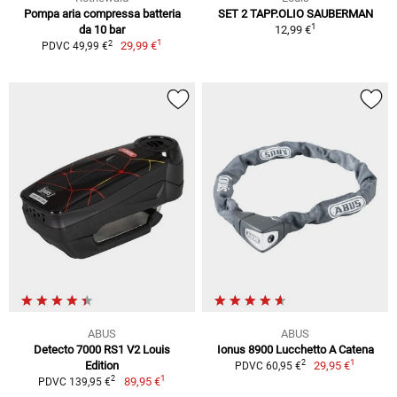
Pompa aria compressa batteria
SET 2 TAPP.OLIO SAUBERMAN
1
da 10 bar
12,99 €
1
2
29,99 €
PDVC 49,99 €
ABUS
ABUS
Detecto 7000 RS1 V2 Louis
Ionus 8900 Lucchetto A Catena
1
2
Edition
29,95 €
PDVC 60,95 €
1
2
89,95 €
PDVC 139,95 €