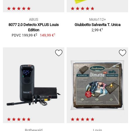
ABUS
Moto112+
8077 2.0 Detecto XPLUS Louis
Giubbotto Salvavita T. Unica
1
Edition
2,99 €
1
2
149,99 €
PDVC 199,99 €
Rothewald
Louis