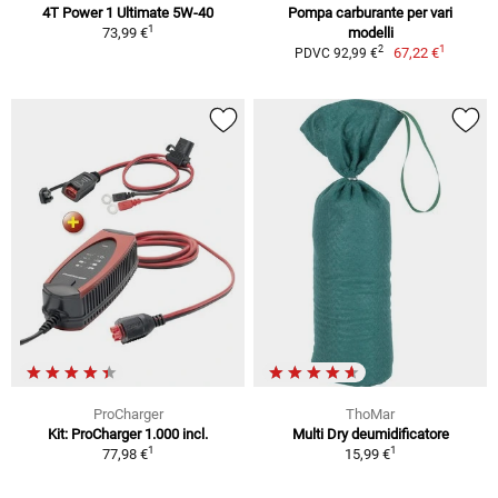
4T Power 1 Ultimate 5W-40
Pompa carburante per vari
1
73,99 €
modelli
1
2
67,22 €
PDVC 92,99 €
ProCharger
ThoMar
Kit: ProCharger 1.000 incl.
Multi Dry deumidificatore
1
1
77,98 €
15,99 €