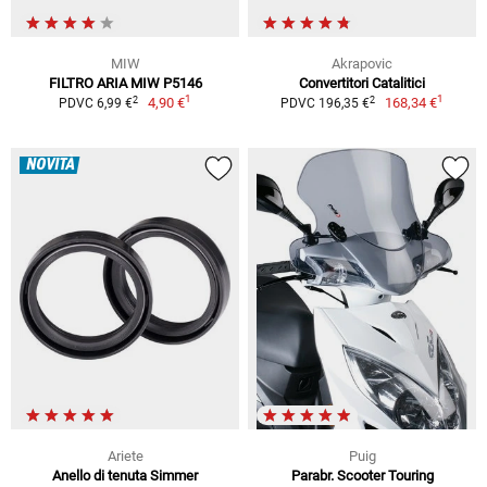
MIW
Akrapovic
FILTRO ARIA MIW P5146
Convertitori Catalitici
1
1
2
2
4,90 €
168,34 €
PDVC 6,99 €
PDVC 196,35 €
NOVITÀ
Ariete
Puig
Anello di tenuta Simmer
Parabr. Scooter Touring