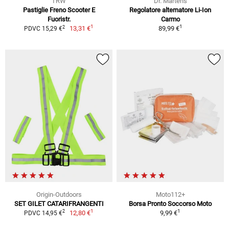
TRW
Dr. Martens
Pastiglie Freno Scooter E
Regolatore alternatore Li-Ion
Fuoristr.
Carmo
1
1
2
13,31 €
89,99 €
PDVC 15,29 €
Origin-Outdoors
Moto112+
SET GILET CATARIFRANGENTI
Borsa Pronto Soccorso Moto
1
1
2
12,80 €
9,99 €
PDVC 14,95 €