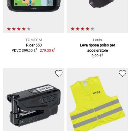
TOMTOM
Louis
Rider 550
Leva riposa polso per
1
2
279,00 €
acceleratore
PDVC 399,00 €
1
9,99 €