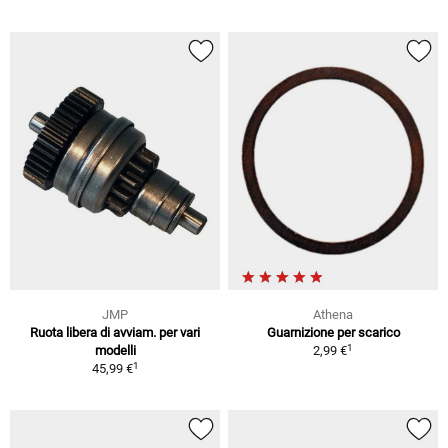
JMP
Athena
Ruota libera di avviam. per vari
Guarnizione per scarico
1
modelli
2,99 €
1
45,99 €