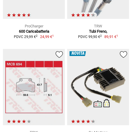
ProCharger
TRW
600 Caricabatteria
Tubi Freno,
1
1
2
2
24,99 €
89,91 €
PDVC 29,99 €
PDVC 99,90 €
NOVITÀ