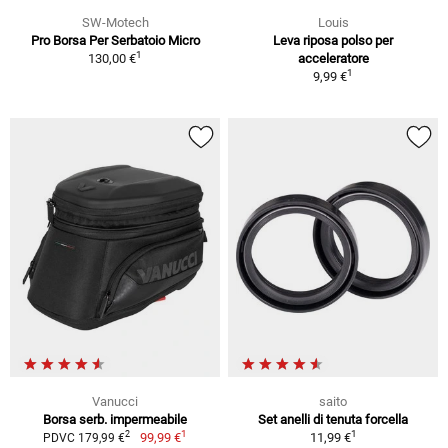
SW-Motech
Louis
Pro Borsa Per Serbatoio Micro
Leva riposa polso per
1
130,00 €
acceleratore
1
9,99 €
Vanucci
saito
Borsa serb. impermeabile
Set anelli di tenuta forcella
1
1
2
99,99 €
11,99 €
PDVC 179,99 €