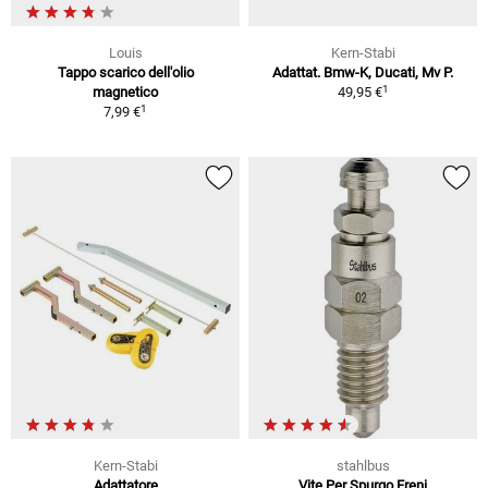
Louis
Kern-Stabi
Tappo scarico dell'olio
Adattat. Bmw-K, Ducati, Mv P.
1
magnetico
49,95 €
1
7,99 €
Kern-Stabi
stahlbus
Adattatore
Vite Per Spurgo Freni