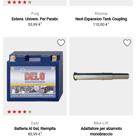
Puig
Rizoma
Estens. Univers. Per Parabr.
Next Expansion Tank Coupling
1
1
55,99 €
110,00 €
Delo
Bike-Lift
Batteria Al Gel, Riempita
Adattatore per alzamoto
1
89,99 €
monobraccio