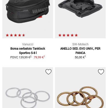
Vanucci
SW-Motech
Borsa serbatoio Tanklock
ANELLO SED. EVO UNIV., PER
Sportivo 5-8 l
PANCA
1
1
2
79,99 €
50,00 €
PDVC 139,99 €