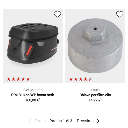
SW-Motech
Louis
PRO Yukon WP borsa serb.
Chiave per filtro olio
1
1
160,00 €
14,99 €
Torna
Pagina 1 di 3
Prossima