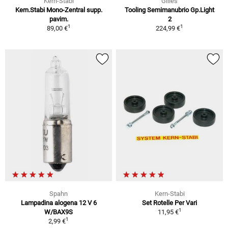
Kern-Stabi
Gilles
Kern.Stabi Mono-Zentral supp.
Tooling Semimanubrio Gp.Light
pavim.
2
1
1
89,00 €
224,99 €
Spahn
Kern-Stabi
Lampadina alogena 12 V 6
Set Rotelle Per Vari
1
W/BAX9S
11,95 €
1
2,99 €