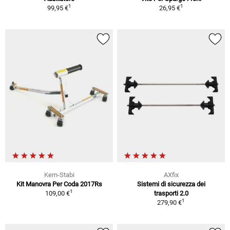
1
1
99,95 €
26,95 €
Kern-Stabi
AXfix
Kit Manovra Per Coda 2017Rs
Sistemi di sicurezza dei
1
109,00 €
trasporti 2.0
1
279,90 €