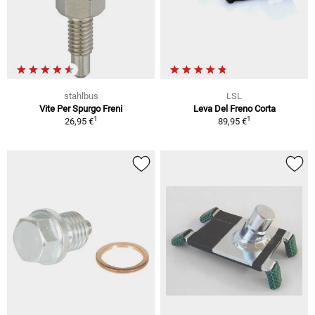
stahlbus
LSL
Vite Per Spurgo Freni
Leva Del Freno Corta
1
1
26,95 €
89,95 €