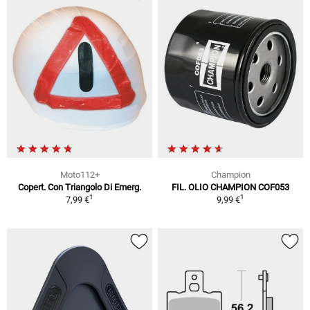
Moto112+
Champion
Copert. Con Triangolo Di Emerg.
FIL. OLIO CHAMPION COF053
1
1
7,99 €
9,99 €