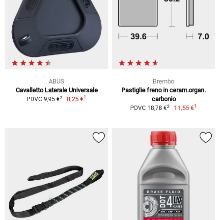
ABUS
Brembo
Cavalletto Laterale Universale
Pastiglie freno in ceram.organ.
1
2
8,25 €
carbonio
PDVC 9,95 €
1
2
11,55 €
PDVC 18,78 €