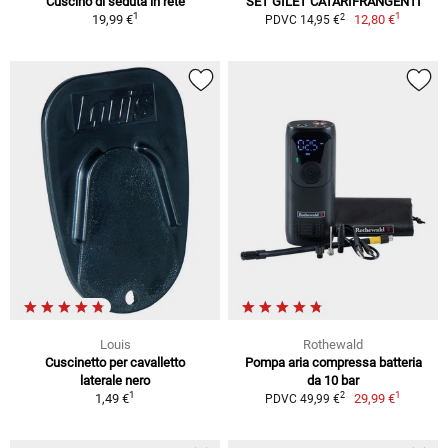
Cuscino di seduta in rete
SET GILET CATARIFRANGENTI
1
1
2
19,99 €
12,80 €
PDVC 14,95 €
Louis
Rothewald
Cuscinetto per cavalletto
Pompa aria compressa batteria
laterale nero
da 10 bar
1
1
2
1,49 €
29,99 €
PDVC 49,99 €