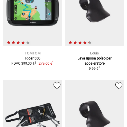
TOMTOM
Louis
Rider 550
Leva riposa polso per
1
2
279,00 €
acceleratore
PDVC 399,00 €
1
9,99 €