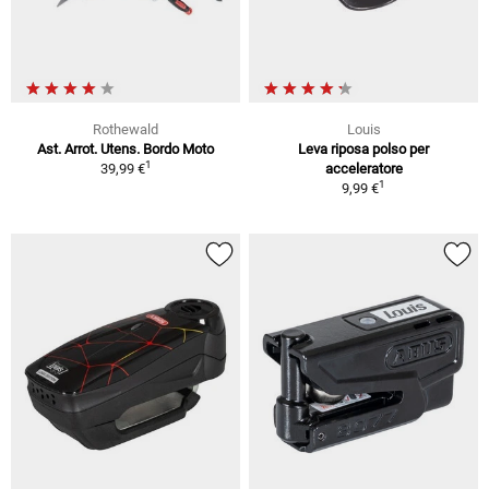
Rothewald
Louis
Ast. Arrot. Utens. Bordo Moto
Leva riposa polso per
1
39,99 €
acceleratore
1
9,99 €