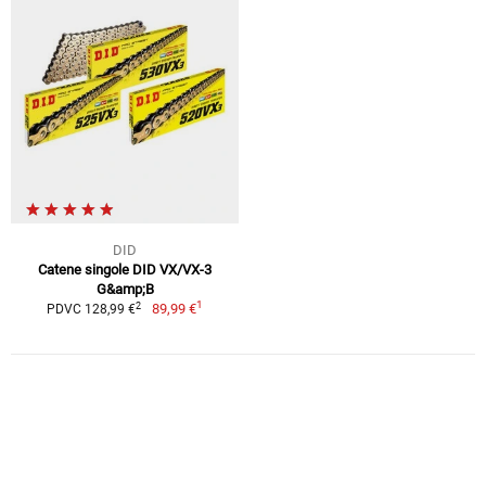
DID
Catene singole DID VX/VX-3
G&amp;B
1
2
89,99 €
PDVC 128,99 €