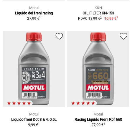
Motul
K&N
Liquido dei freni racing
OIL FILTER KN-153
1
1
2
27,99 €
10,99 €
PDVC 13,99 €
Motul
Motul
Liquido freni Dot 3 & 4, 0,5L
Racing Liquido Freni Rbf 660
1
1
9,99 €
27,99 €