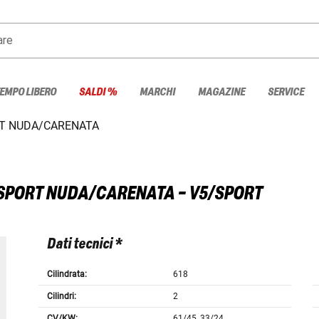
are
TEMPO LIBERO
SALDI %
MARCHI
MAGAZINE
SERVICE
RT NUDA/CARENATA
 SPORT NUDA/CARENATA - V5/SPORT
Dati tecnici *
Cilindrata:
618
Cilindri:
2
CV/KW:
61/45, 33/24