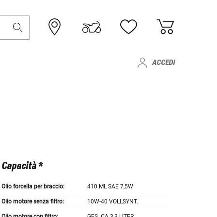
ACCEDI
Capacità *
Olio forcella per braccio:
410 ML SAE 7,5W
Olio motore senza filtro:
10W-40 VOLLSYNT.
Olio motore con filtro:
GES. CA.3,3 LITER