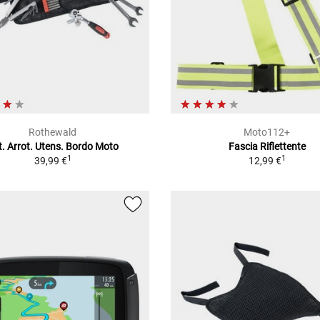
Rothewald
Moto112+
t. Arrot. Utens. Bordo Moto
Fascia Riflettente
1
1
39,99 €
12,99 €