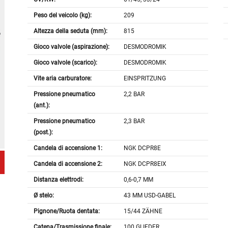
Peso del veicolo (kg):
209
Altezza della seduta (mm):
815
Gioco valvole (aspirazione):
DESMODROMIK
Gioco valvole (scarico):
DESMODROMIK
Vite aria carburatore:
EINSPRITZUNG
Pressione pneumatico
2,2 BAR
(ant.):
Pressione pneumatico
2,3 BAR
(post.):
Candela di accensione 1:
NGK DCPR8E
Candela di accensione 2:
NGK DCPR8EIX
Distanza elettrodi:
0,6-0,7 MM
Ø stelo:
43 MM USD-GABEL
Pignone/Ruota dentata:
15/44 ZÄHNE
Catena/Trasmissione finale:
100 GLIEDER