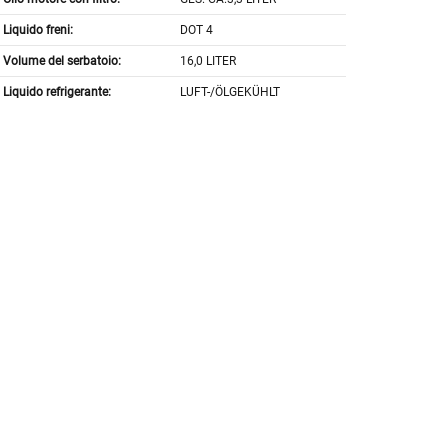
Liquido freni:
DOT 4
Volume del serbatoio:
16,0 LITER
Liquido refrigerante:
LUFT-/ÖLGEKÜHLT