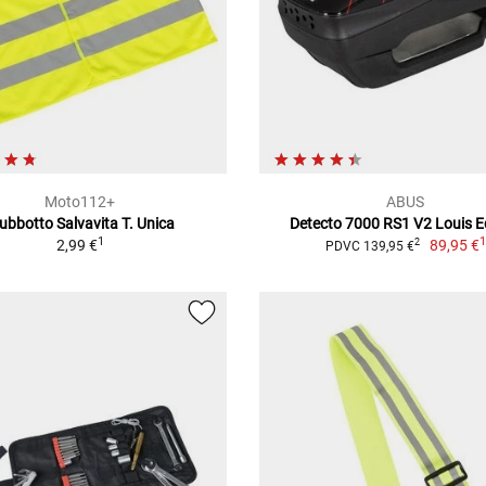
Moto112+
ABUS
ubbotto Salvavita T. Unica
Detecto 7000 RS1 V2 Louis E
1
2,99 €
89,95 €
2
PDVC 139,95 €