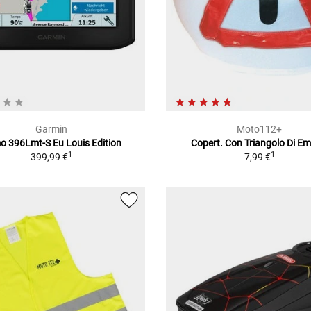
Garmin
Moto112+
 396Lmt-S Eu Louis Edition
Copert. Con Triangolo Di Em
1
1
399,99 €
7,99 €