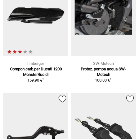
Ilmberger
SW-Motech
Compon.carb.per Ducati 1200
Protez. pompa acqua SW-
Monster/lucidi
Motech
1
1
159,90 €
100,00 €