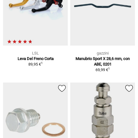
LSL
gazzini
Leva Del Freno Corta
Manubrio Sport X 28,6 mm, con
1
89,95 €
ABE, 0201
1
69,99 €