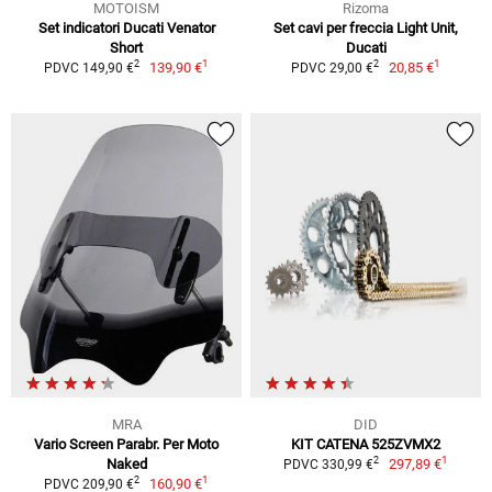
MOTOISM
Rizoma
Set indicatori Ducati Venator
Set cavi per freccia Light Unit,
Short
Ducati
1
1
2
2
139,90 €
20,85 €
PDVC 149,90 €
PDVC 29,00 €
MRA
DID
Vario Screen Parabr. Per Moto
KIT CATENA 525ZVMX2
1
2
Naked
297,89 €
PDVC 330,99 €
1
2
160,90 €
PDVC 209,90 €