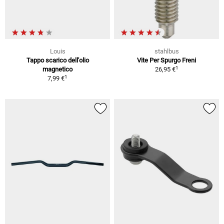
Louis
stahlbus
Tappo scarico dell'olio
Vite Per Spurgo Freni
1
magnetico
26,95 €
1
7,99 €