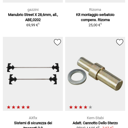
gazzini
Rizoma
Manubrio Street X 28,6mm, all.,
Kit montaggio serbatoio
ABE,0202
compens. Rizoma
1
1
69,99 €
25,00 €
AXfix
Kern-Stabi
Sistemi di sicurezza dei
Adatt. Cannotto Dello Sterzo
1
2