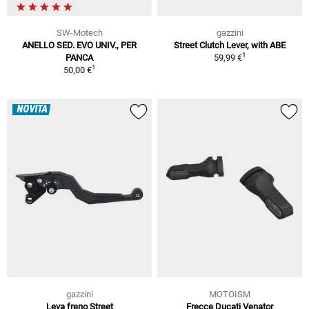
SW-Motech
gazzini
ANELLO SED. EVO UNIV., PER
Street Clutch Lever, with ABE
1
PANCA
59,99 €
1
50,00 €
NOVITÀ
gazzini
MOTOISM
Leva freno Street
Frecce Ducati Venator