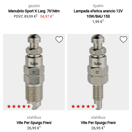
gazzini
Spahn
Manubrio Sport X Larg. 761Mm
Lampada sferica arancio 12V
1
2
54,97 €
10W/BAU 15S
PDVC 89,99 €
1
1,99 €
stahlbus
stahlbus
Vite Per Spurgo Freni
Vite Per Spurgo Freni
1
1
26,95 €
26,95 €