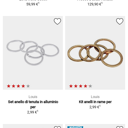
1
1
59,99 €
129,90 €
Louis
Louis
Set anello di tenuta in alluminio
Kit anelli in rame per
1
per
2,99 €
1
2,99 €