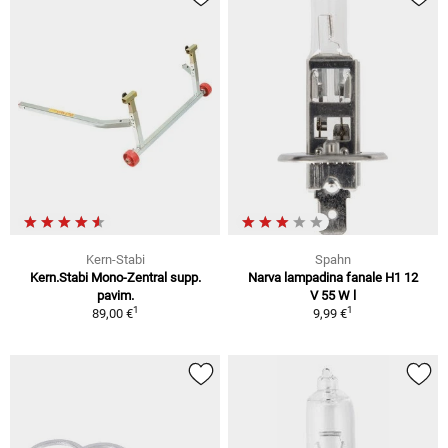
Kern-Stabi
Spahn
Kern.Stabi Mono-Zentral supp.
Narva lampadina fanale H1 12
pavim.
V 55 W l
1
1
89,00 €
9,99 €