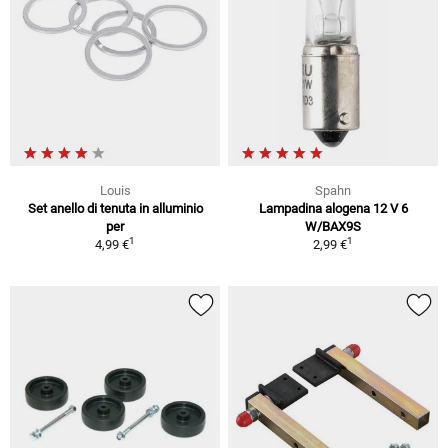
Louis
Spahn
Set anello di tenuta in alluminio
Lampadina alogena 12 V 6
per
W/BAX9S
1
1
4,99 €
2,99 €