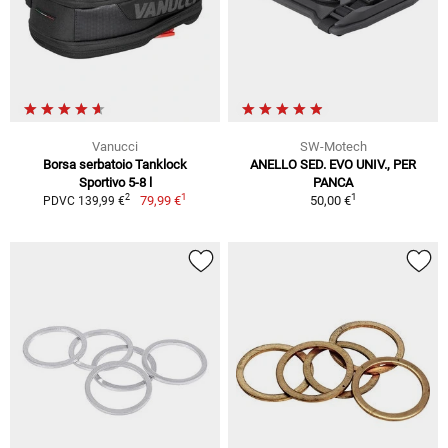
Vanucci
SW-Motech
Borsa serbatoio Tanklock
ANELLO SED. EVO UNIV., PER
Sportivo 5-8 l
PANCA
1
1
2
79,99 €
50,00 €
PDVC 139,99 €