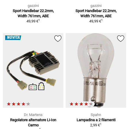
gazzini
gazzini
Sport Handlebar 22.2mm,
Sport Handlebar 22.2mm,
Width 761mm, ABE
Width 761mm, ABE
1
1
49,99 €
49,99 €
NOVITÀ
Dr. Martens
Spahn
Regolatore alternatore Li-Ion
Lampadina a 2 filamenti
1
Carmo
2,99 €