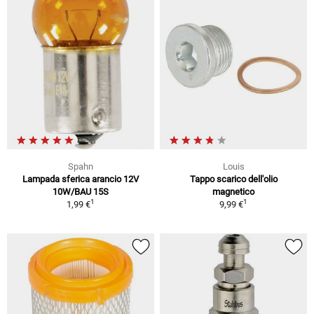
Spahn
Louis
Lampada sferica arancio 12V
Tappo scarico dell'olio
10W/BAU 15S
magnetico
1
1
1,99 €
9,99 €