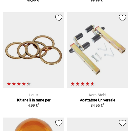
49,99 €
99,99 €
Louis
Kern-Stabi
Kit anelli in rame per
Adattatore Universale
1
1
4,99 €
34,95 €