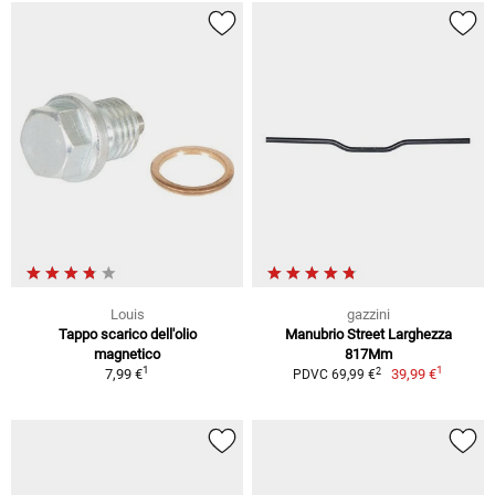
Louis
gazzini
Tappo scarico dell'olio
Manubrio Street Larghezza
magnetico
817Mm
1
1
2
7,99 €
39,99 €
PDVC 69,99 €