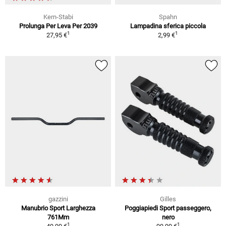
Kern-Stabi
Spahn
Prolunga Per Leva Per 2039
Lampadina sferica piccola
1
1
27,95 €
2,99 €
gazzini
Gilles
Manubrio Sport Larghezza
Poggiapiedi Sport passeggero,
761Mm
nero
1
1