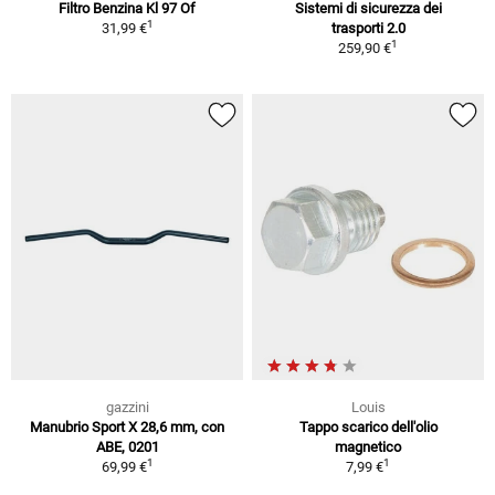
Filtro Benzina Kl 97 Of
Sistemi di sicurezza dei
1
31,99 €
trasporti 2.0
1
259,90 €
gazzini
Louis
Manubrio Sport X 28,6 mm, con
Tappo scarico dell'olio
ABE, 0201
magnetico
1
1
69,99 €
7,99 €