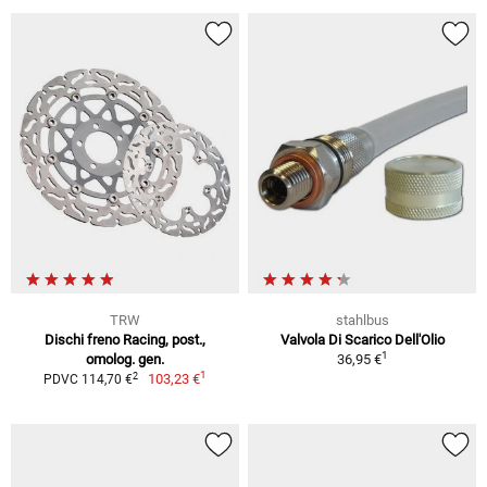
TRW
stahlbus
Dischi freno Racing, post.,
Valvola Di Scarico Dell'Olio
1
omolog. gen.
36,95 €
1
2
103,23 €
PDVC 114,70 €