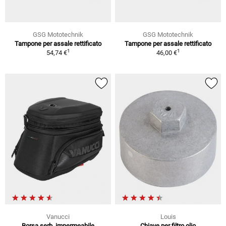
GSG Mototechnik
GSG Mototechnik
Tampone per assale rettificato
Tampone per assale rettificato
1
1
54,74 €
46,00 €
Vanucci
Louis
Borsa serb. impermeabile
Chiave per filtro olio