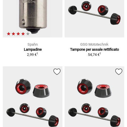
Spahn
GSG Mototechnik
Lampadine
Tampone per assale rettificato
1
1
2,99 €
54,74 €