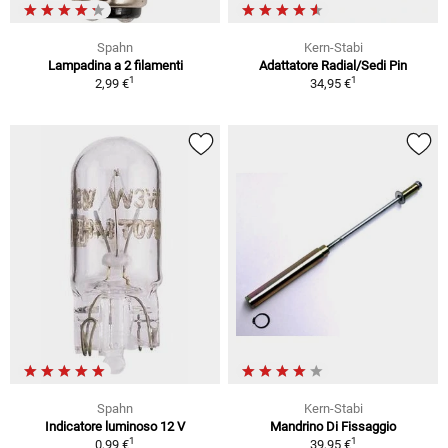
Spahn
Kern-Stabi
Lampadina a 2 filamenti
Adattatore Radial/Sedi Pin
1
1
2,99 €
34,95 €
Spahn
Kern-Stabi
Indicatore luminoso 12 V
Mandrino Di Fissaggio
1
1
0,99 €
39,95 €