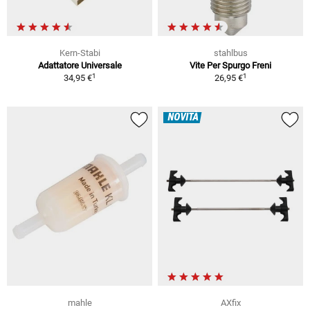
Kern-Stabi
stahlbus
Adattatore Universale
Vite Per Spurgo Freni
1
1
34,95 €
26,95 €
NOVITÀ
mahle
AXfix