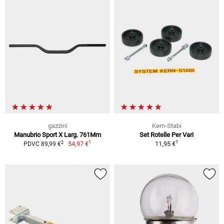
gazzini
Kern-Stabi
Manubrio Sport X Larg. 761Mm
Set Rotelle Per Vari
1
1
2
54,97 €
11,95 €
PDVC 89,99 €