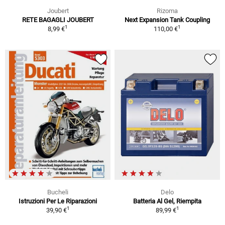
Joubert
Rizoma
RETE BAGAGLI JOUBERT
Next Expansion Tank Coupling
1
1
8,99 €
110,00 €
Bucheli
Delo
Istruzioni Per Le Riparazioni
Batteria Al Gel, Riempita
1
1
39,90 €
89,99 €