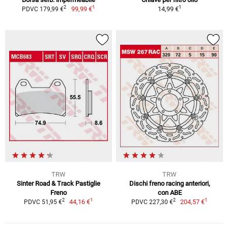
1
1
2
99,99 €
14,99 €
PDVC 179,99 €
TRW
TRW
Sinter Road & Track Pastiglie
Dischi freno racing anteriori,
Freno
con ABE
1
1
2
2
44,16 €
204,57 €
PDVC 51,95 €
PDVC 227,30 €