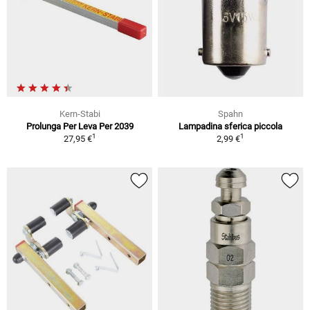
Kern-Stabi
Spahn
Prolunga Per Leva Per 2039
Lampadina sferica piccola
1
1
27,95 €
2,99 €