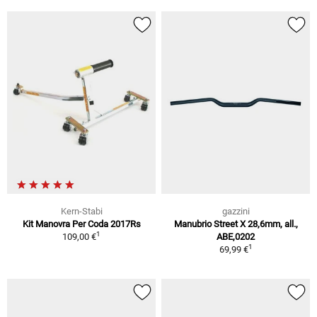
Kern-Stabi
gazzini
Kit Manovra Per Coda 2017Rs
Manubrio Street X 28,6mm, all.,
1
109,00 €
ABE,0202
1
69,99 €