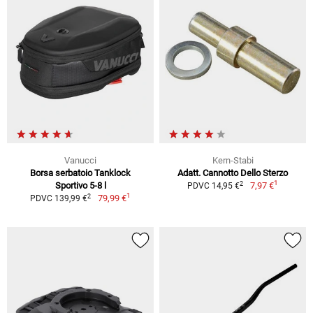
Vanucci
Kern-Stabi
Borsa serbatoio Tanklock
Adatt. Cannotto Dello Sterzo
1
2
Sportivo 5-8 l
7,97 €
PDVC 14,95 €
1
2
79,99 €
PDVC 139,99 €