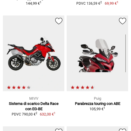
1
1
2
144,99 €
69,99 €
PDVC 136,59 €
MIVV
Puig
Sistema di scarico Delta Race
Parabrezza touring con ABE
1
con EG-BE
105,99 €
1
2
632,00 €
PDVC 790,00 €