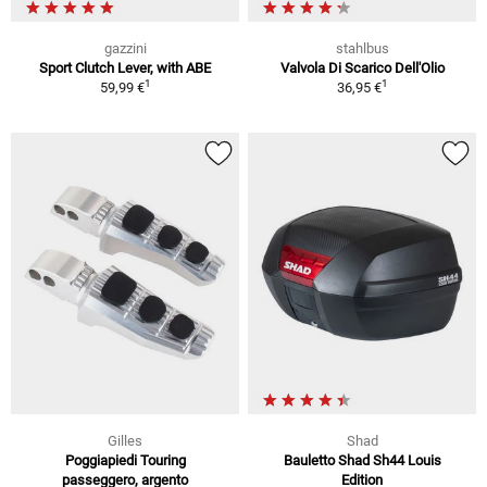
gazzini
stahlbus
Sport Clutch Lever, with ABE
Valvola Di Scarico Dell'Olio
1
1
59,99 €
36,95 €
Gilles
Shad
Poggiapiedi Touring
Bauletto Shad Sh44 Louis
passeggero, argento
Edition