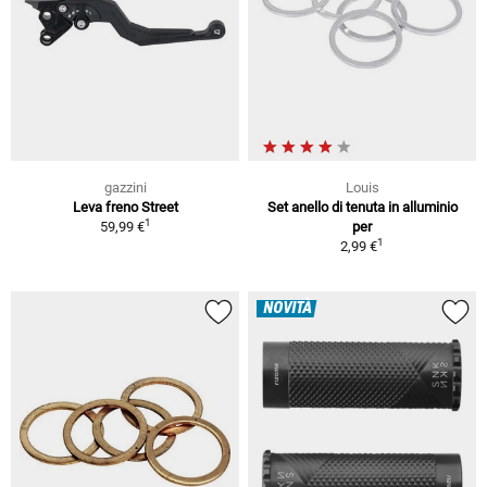
gazzini
Louis
Leva freno Street
Set anello di tenuta in alluminio
1
59,99 €
per
1
2,99 €
NOVITÀ