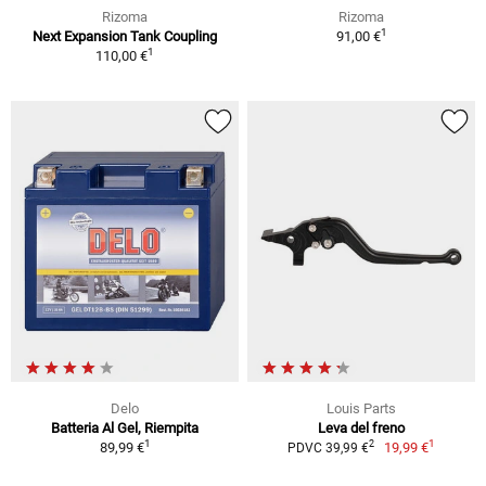
Rizoma
Rizoma
1
Next Expansion Tank Coupling
91,00 €
1
110,00 €
Delo
Louis Parts
Batteria Al Gel, Riempita
Leva del freno
1
1
2
89,99 €
19,99 €
PDVC 39,99 €