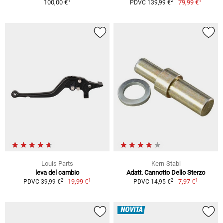
1
1
2
100,00 €
79,99 €
PDVC 139,99 €
Louis Parts
Kern-Stabi
leva del cambio
Adatt. Cannotto Dello Sterzo
1
1
2
2
19,99 €
7,97 €
PDVC 39,99 €
PDVC 14,95 €
NOVITÀ