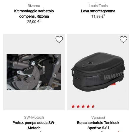
Rizoma
Louis Tools
Kit montaggio serbatoio
Leva smontagomme
1
compens. Rizoma
11,99 €
1
25,00 €
SW-Motech
Vanucci
Protez. pompa acqua SW-
Borsa serbatoio Tanklock
Motech
Sportivo 5-8 l