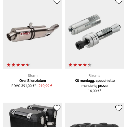
Storm
Rizoma
Oval Silenziatore
Kit montagg. specchietto
1
2
219,99 €
manubrio, pezzo
PDVC 391,00 €
1
16,00 €